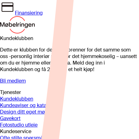
Finansiering
Kundeklubben
Dette er klubben for deg som brenner for det samme som
oss -personlig interiør som gjør det hjemmekoselig – uansett
om du er hjemme eller på hytta. Meld deg inn i
Kundeklubben og få 25%* på et helt kjøp!
Bli medlem
Tjenester
Kundeklubben
Kundeaviser og kataloger
Design ditt eget møbel
Gavekort
Fotostudio utleie
Kundeservice
Ofte stilte spørsmål