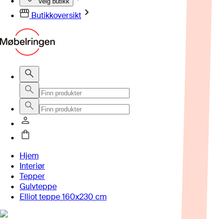
Velg butikk
Butikkoversikt
Hjem
Interiør
Tepper
Gulvteppe
Elliot teppe 160x230 cm