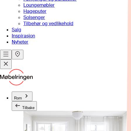
Loungemøbler
Hageputer
Solsenger
Tilbehør og vedlikehold
Salg
Inspirasjon
Nyheter
Rom
Tilbake