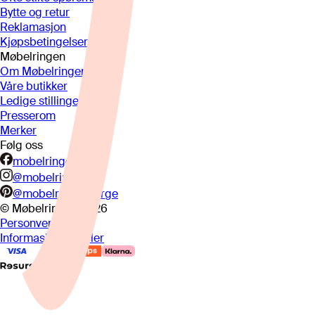
Bytte og retur
Reklamasjon
Kjøpsbetingelser
Møbelringen
Om Møbelringen
Våre butikker
Ledige stillinger
Presserom
Merker
Følg oss
mobelringen.no
@mobelringen
@mobelringennorge
© Møbelringen
2026
Personvern
Informasjonskapsler