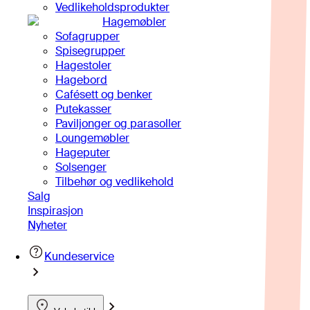
Vedlikeholdsprodukter
Hagemøbler
Sofagrupper
Spisegrupper
Hagestoler
Hagebord
Cafésett og benker
Putekasser
Paviljonger og parasoller
Loungemøbler
Hageputer
Solsenger
Tilbehør og vedlikehold
Salg
Inspirasjon
Nyheter
Kundeservice