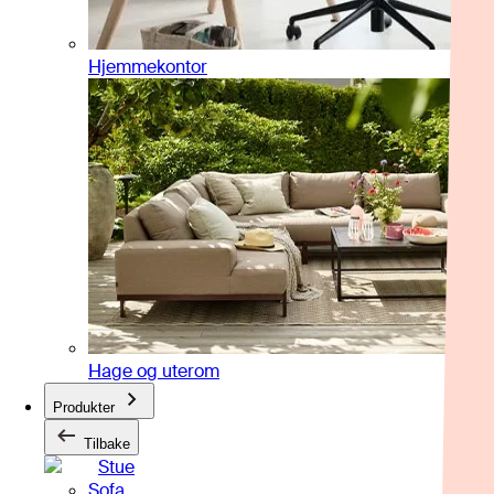
Hjemmekontor
Hage og uterom
Produkter
Tilbake
Stue
Sofa