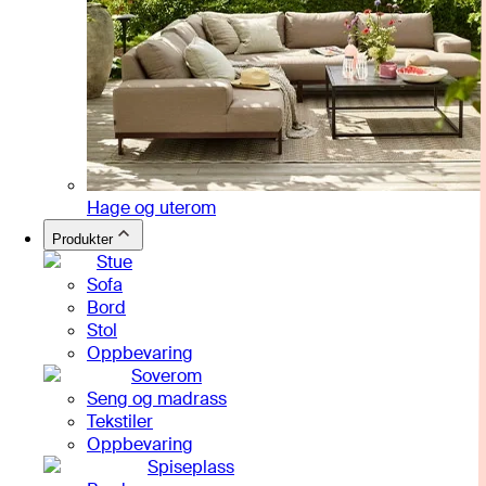
Hage og uterom
Produkter
Stue
Sofa
Bord
Stol
Oppbevaring
Soverom
Seng og madrass
Tekstiler
Oppbevaring
Spiseplass