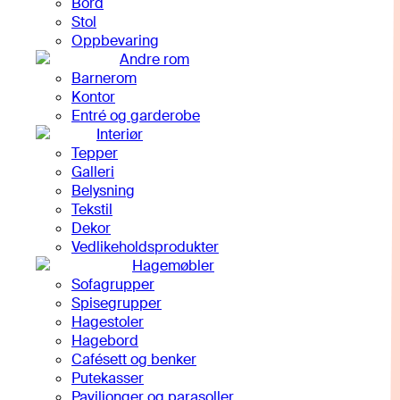
Bord
Stol
Oppbevaring
Andre rom
Barnerom
Kontor
Entré og garderobe
Interiør
Tepper
Galleri
Belysning
Tekstil
Dekor
Vedlikeholdsprodukter
Hagemøbler
Sofagrupper
Spisegrupper
Hagestoler
Hagebord
Cafésett og benker
Putekasser
Paviljonger og parasoller