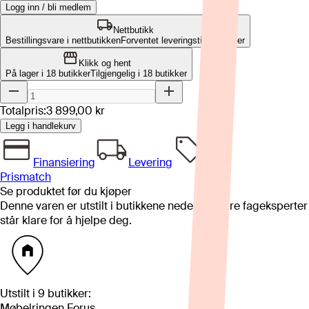
Logg inn / bli medlem
Nettbutikk
Bestillingsvare i nettbutikken
Forventet leveringstid: 2-3 uker
Klikk og hent
På lager i 18 butikker
Tilgjengelig i
18
butikker
Totalpris:
3 899,00 kr
Legg i handlekurv
Finansiering
Levering
Prismatch
Se produktet før du kjøper
Denne varen er utstilt i butikkene nedenfor. Våre fageksperter
står klare for å hjelpe deg.
Utstilt i
9
butikker
:
Møbelringen Forus