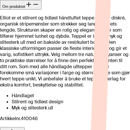
Om produktet
Elliot er et stilrent og tidløst håndtuftet teppe med et diskré,
organisk stripemønster som strekker seg langs teppets
lengde. Strukturen skaper en rolig og elegant tekstur som
tilfører hjemmet lunhet og dybde. Teppet er laget i myk og
slitesterk ull med en bakside av resirkulert bomull. Den
klassiske utformingen passer de fleste interiørstiler og gir et
varig, sofistikert uttrykk. Velg mellom tre naturlige nyanser og
to praktiske størrelser for å finne den perfekte varianten til
ditt rom. Som med alle håndlagde ulltepper kan det
forekomme små variasjoner i farge og størrelse, noe som gjør
hvert teppe unikt. Vi anbefaler å bruke et teppeunderlag for
ekstra komfort, beskyttelse og stabilitet.
Håndlaget
Stilrent og tidløst design
Myk og slitesterk ull
Artikkelnr.
410046