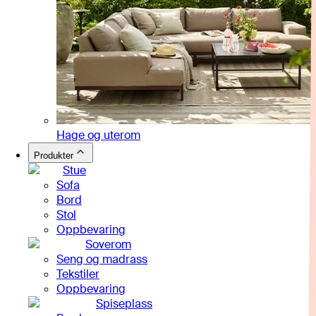
Hage og uterom
Produkter
Stue
Sofa
Bord
Stol
Oppbevaring
Soverom
Seng og madrass
Tekstiler
Oppbevaring
Spiseplass