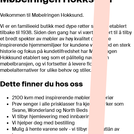
Velkommen til Møbelringen Hokksund.
Vi er en familieeid butikk med dype røtter som ble etablert
tilbake til 1938. Siden den gang har vi vært dedikert til å tilby
et bredt spekter av møbler av høy kvalitet og skape
inspirerende hjemmemiljøer for kundene våre. Med en sterk
historie og fokus på kundetilfredshet har Møbelringen
Hokksund etablert seg som et pålitelig navn innen
møbelbransjen, og vi fortsetter å levere flotte
møbelalternativer for ulike behov og stiler.
Dette finner du hos oss
2100 kvm med inspirerende møbler og interiør
Prøv senger i alle prisklasser fra kjente merker som
Svane, Wonderland og North Beds
Vi tilbyr hjemlevering med innbæring
Vi hjelper deg med bestilling
Mulig å hente varene selv - vi tilbyr gratis utlån av