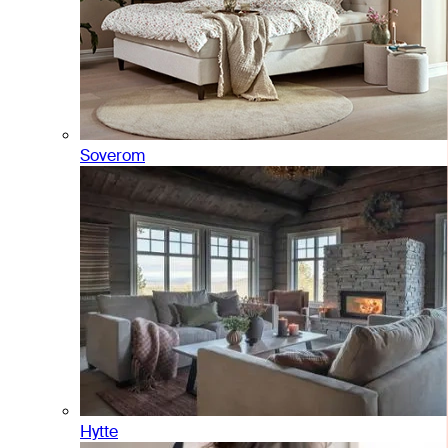
Soverom
Hytte