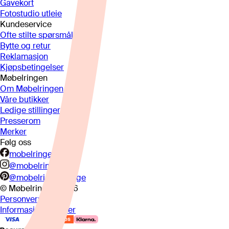
Gavekort
Fotostudio utleie
Kundeservice
Ofte stilte spørsmål
Bytte og retur
Reklamasjon
Kjøpsbetingelser
Møbelringen
Om Møbelringen
Våre butikker
Ledige stillinger
Presserom
Merker
Følg oss
mobelringen.no
@mobelringen
@mobelringennorge
© Møbelringen
2026
Personvern
Informasjonskapsler