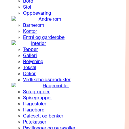
Bord
Stol
Oppbevaring
Andre rom
Barnerom
Kontor
Entré og garderobe
Interiør
Tepper
Galleri
Belysning
Tekstil
Dekor
Vedlikeholdsprodukter
Hagemøbler
Sofagrupper
Spisegrupper
Hagestoler
Hagebord
Cafésett og benker
Putekasser
Paviljonger og parasoller