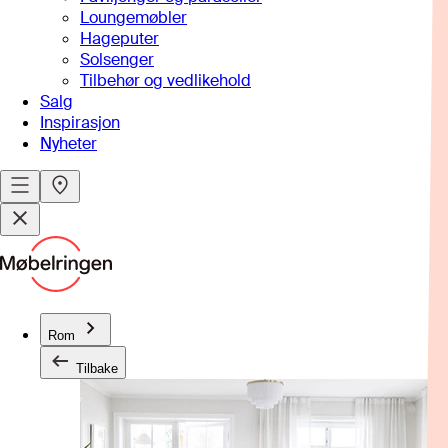
Loungemøbler
Hageputer
Solsenger
Tilbehør og vedlikehold
Salg
Inspirasjon
Nyheter
Rom
Tilbake