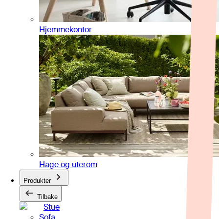
Hjemmekontor
Hage og uterom
Produkter
Tilbake
Stue
Sofa