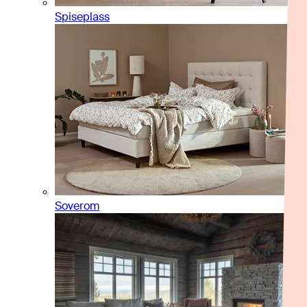
Spiseplass
Soverom