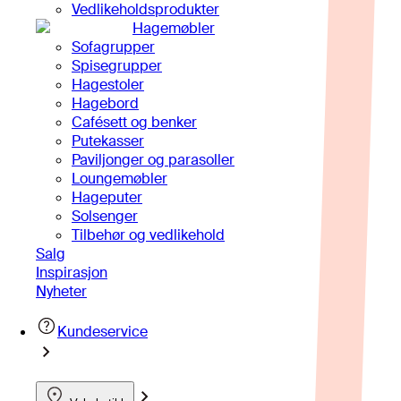
Vedlikeholdsprodukter
Hagemøbler
Sofagrupper
Spisegrupper
Hagestoler
Hagebord
Cafésett og benker
Putekasser
Paviljonger og parasoller
Loungemøbler
Hageputer
Solsenger
Tilbehør og vedlikehold
Salg
Inspirasjon
Nyheter
Kundeservice