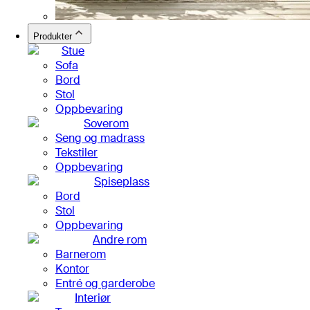
Produkter
Stue
Sofa
Bord
Stol
Oppbevaring
Soverom
Seng og madrass
Tekstiler
Oppbevaring
Spiseplass
Bord
Stol
Oppbevaring
Andre rom
Barnerom
Kontor
Entré og garderobe
Interiør