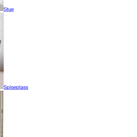
Stue
Spiseplass