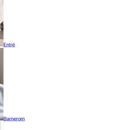
Entré
Barnerom