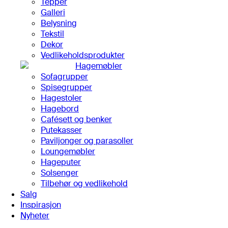
Tepper
Galleri
Belysning
Tekstil
Dekor
Vedlikeholdsprodukter
Hagemøbler
Sofagrupper
Spisegrupper
Hagestoler
Hagebord
Cafésett og benker
Putekasser
Paviljonger og parasoller
Loungemøbler
Hageputer
Solsenger
Tilbehør og vedlikehold
Salg
Inspirasjon
Nyheter