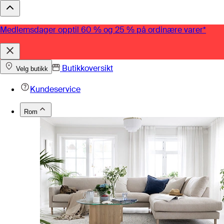
Medlemsdager opptil 60 % og 25 % på ordinære varer*
Butikkoversikt
Velg butikk
Kundeservice
Rom