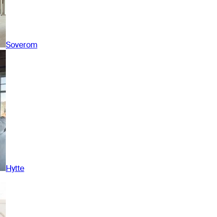
Soverom
Hytte