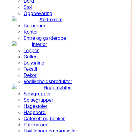
Bord
Stol
Oppbevaring
Andre rom
Barnerom
Kontor
Entré og garderobe
Interiør
Tepper
Galleri
Belysning
Tekstil
Dekor
Vedlikeholdsprodukter
Hagemøbler
Sofagrupper
Spisegrupper
Hagestoler
Hagebord
Cafésett og benker
Putekasser
Paviljonger og parasoller