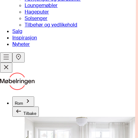
Loungemøbler
Hageputer
Solsenger
Tilbehør og vedlikehold
Salg
Inspirasjon
Nyheter
Rom
Tilbake