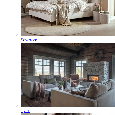
Soverom
Hytte