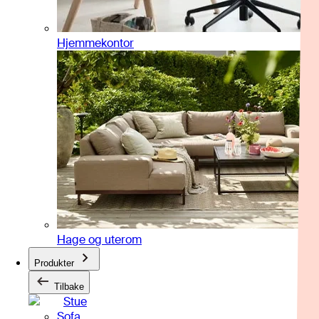
Hjemmekontor
Hage og uterom
Produkter
Tilbake
Stue
Sofa