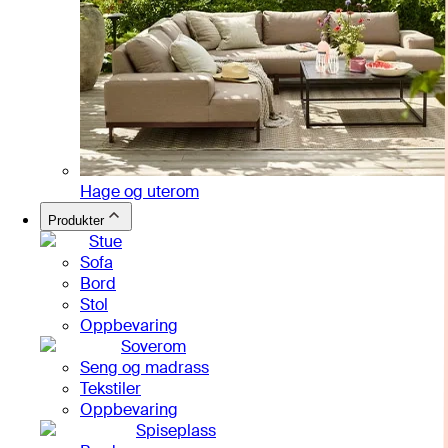
Hage og uterom
Produkter
Stue
Sofa
Bord
Stol
Oppbevaring
Soverom
Seng og madrass
Tekstiler
Oppbevaring
Spiseplass