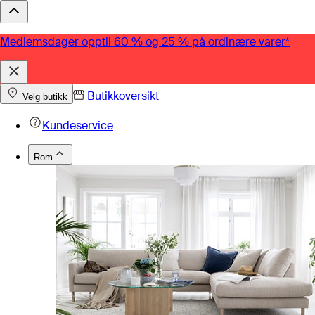
Medlemsdager opptil 60 % og 25 % på ordinære varer*
Butikkoversikt
Velg butikk
Kundeservice
Rom