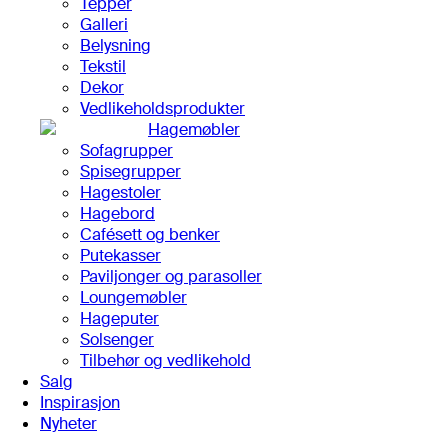
Tepper
Galleri
Belysning
Tekstil
Dekor
Vedlikeholdsprodukter
Hagemøbler
Sofagrupper
Spisegrupper
Hagestoler
Hagebord
Cafésett og benker
Putekasser
Paviljonger og parasoller
Loungemøbler
Hageputer
Solsenger
Tilbehør og vedlikehold
Salg
Inspirasjon
Nyheter