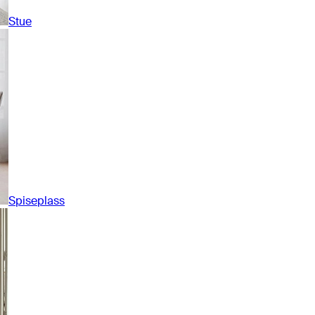
Stue
Spiseplass