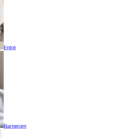
Entré
Barnerom