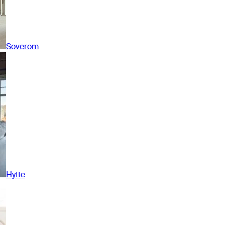
Soverom
Hytte