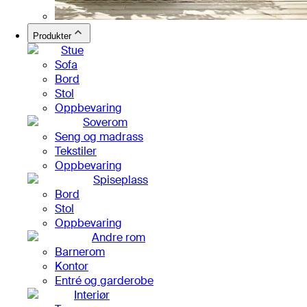
Produkter
Stue
Sofa
Bord
Stol
Oppbevaring
Soverom
Seng og madrass
Tekstiler
Oppbevaring
Spiseplass
Bord
Stol
Oppbevaring
Andre rom
Barnerom
Kontor
Entré og garderobe
Interiør