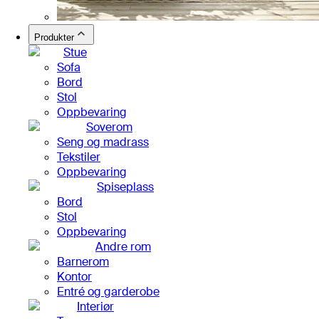
Produkter
Stue
Sofa
Bord
Stol
Oppbevaring
Soverom
Seng og madrass
Tekstiler
Oppbevaring
Spiseplass
Bord
Stol
Oppbevaring
Andre rom
Barnerom
Kontor
Entré og garderobe
Interiør