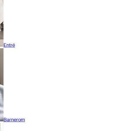
Entré
Barnerom