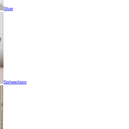
Stue
Spiseplass