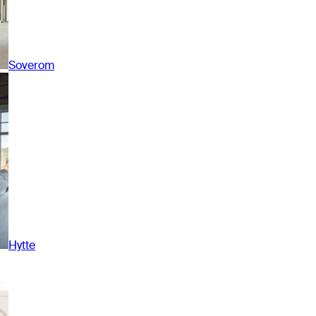
Soverom
Hytte