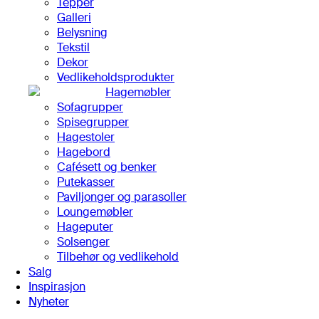
Tepper
Galleri
Belysning
Tekstil
Dekor
Vedlikeholdsprodukter
Hagemøbler
Sofagrupper
Spisegrupper
Hagestoler
Hagebord
Cafésett og benker
Putekasser
Paviljonger og parasoller
Loungemøbler
Hageputer
Solsenger
Tilbehør og vedlikehold
Salg
Inspirasjon
Nyheter