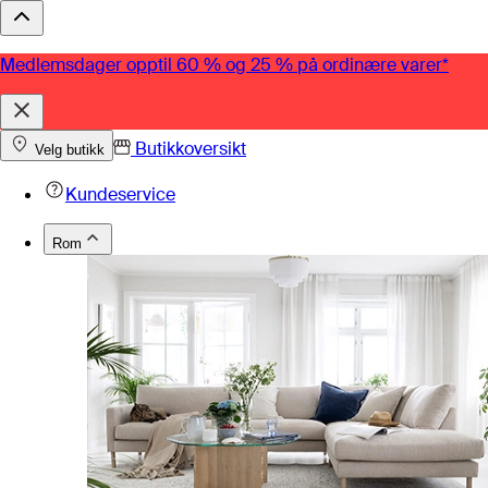
Medlemsdager opptil 60 % og 25 % på ordinære varer*
Butikkoversikt
Velg butikk
Kundeservice
Rom