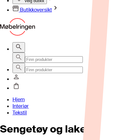
Velg butikk
Butikkoversikt
Hjem
Interiør
Tekstil
Sengetøy og laken