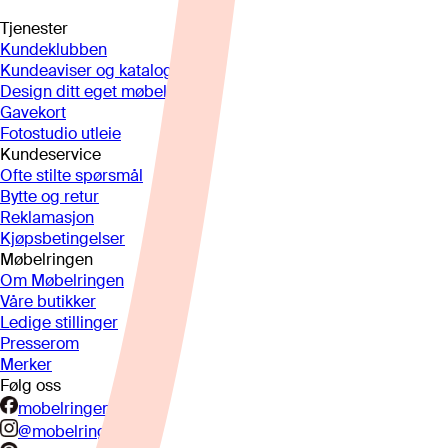
Tjenester
Kundeklubben
Kundeaviser og kataloger
Design ditt eget møbel
Gavekort
Fotostudio utleie
Kundeservice
Ofte stilte spørsmål
Bytte og retur
Reklamasjon
Kjøpsbetingelser
Møbelringen
Om Møbelringen
Våre butikker
Ledige stillinger
Presserom
Merker
Følg oss
mobelringen.no
@mobelringen