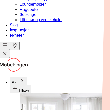
Loungemøbler
Hageputer
Solsenger
Tilbehør og vedlikehold
Salg
Inspirasjon
Nyheter
Rom
Tilbake