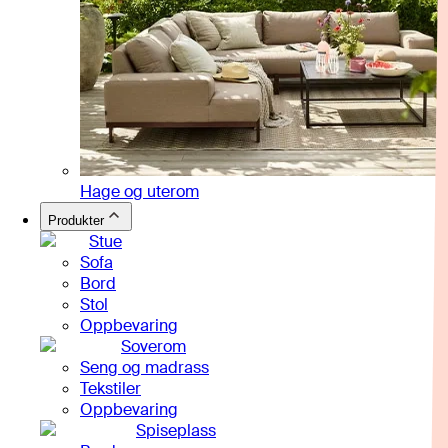
Hage og uterom
Produkter
Stue
Sofa
Bord
Stol
Oppbevaring
Soverom
Seng og madrass
Tekstiler
Oppbevaring
Spiseplass