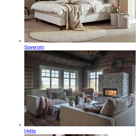
Soverom
Hytte