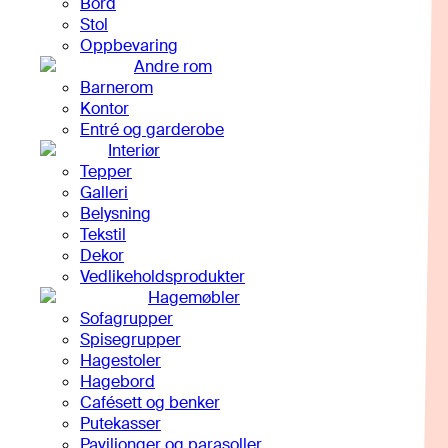
Bord
Stol
Oppbevaring
Andre rom
Barnerom
Kontor
Entré og garderobe
Interiør
Tepper
Galleri
Belysning
Tekstil
Dekor
Vedlikeholdsprodukter
Hagemøbler
Sofagrupper
Spisegrupper
Hagestoler
Hagebord
Cafésett og benker
Putekasser
Paviljonger og parasoller