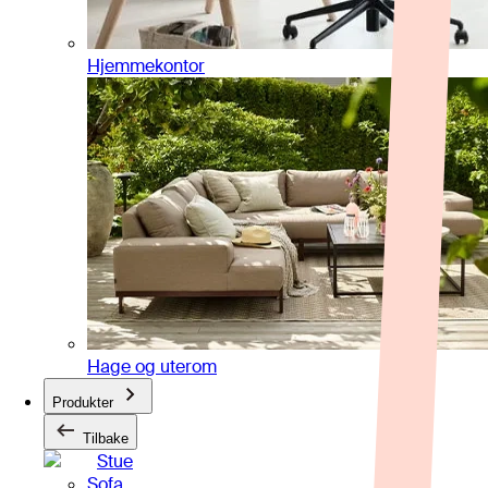
Hjemmekontor
Hage og uterom
Produkter
Tilbake
Stue
Sofa