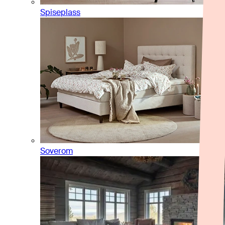
Spiseplass
Soverom