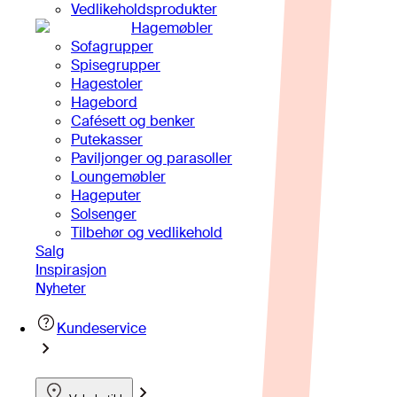
Vedlikeholdsprodukter
Hagemøbler
Sofagrupper
Spisegrupper
Hagestoler
Hagebord
Cafésett og benker
Putekasser
Paviljonger og parasoller
Loungemøbler
Hageputer
Solsenger
Tilbehør og vedlikehold
Salg
Inspirasjon
Nyheter
Kundeservice