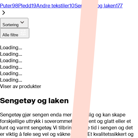
Puter
98
Pledd
19
Andre tekstiler
10
Sengetøy og laken
177
Sortering
Alle filtre
Loading...
Loading...
Loading...
Loading...
Loading...
Loading...
Viser
av
produkter
Sengetøy og laken
Sengetøy gjør sengen enda mer personlig og kan skape
forskjellige uttrykk i soverommet, et stilrent og glatt eller et
lunt og varmt sengetøy. Vi tilbringer mye tid i sengen og det
er viktig å føle seg vel og våkne uthvilt. Et kvalitetssikkert og