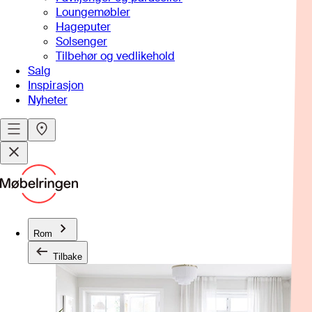
Loungemøbler
Hageputer
Solsenger
Tilbehør og vedlikehold
Salg
Inspirasjon
Nyheter
Rom
Tilbake