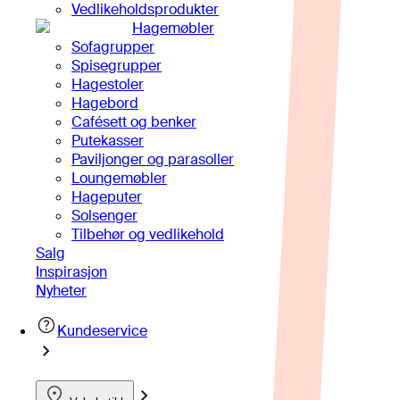
Vedlikeholdsprodukter
Hagemøbler
Sofagrupper
Spisegrupper
Hagestoler
Hagebord
Cafésett og benker
Putekasser
Paviljonger og parasoller
Loungemøbler
Hageputer
Solsenger
Tilbehør og vedlikehold
Salg
Inspirasjon
Nyheter
Kundeservice