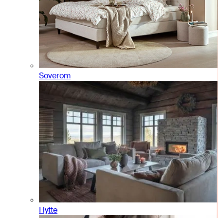
Soverom
Hytte