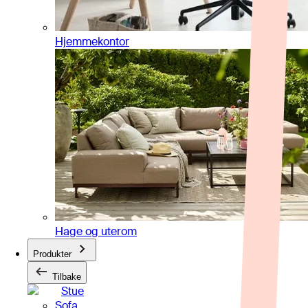
Hjemmekontor
Hage og uterom
Produkter
Tilbake
Stue
Sofa