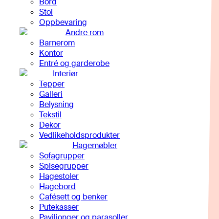
Bord
Stol
Oppbevaring
Andre rom
Barnerom
Kontor
Entré og garderobe
Interiør
Tepper
Galleri
Belysning
Tekstil
Dekor
Vedlikeholdsprodukter
Hagemøbler
Sofagrupper
Spisegrupper
Hagestoler
Hagebord
Cafésett og benker
Putekasser
Paviljonger og parasoller