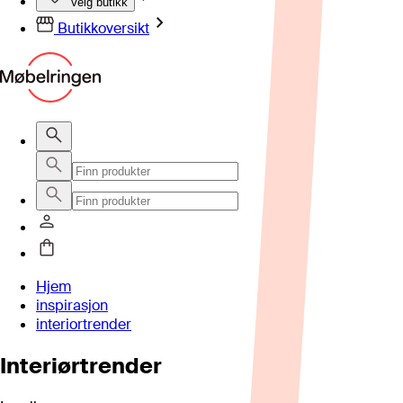
Velg butikk
Butikkoversikt
Hjem
inspirasjon
interiortrender
Interiørtrender