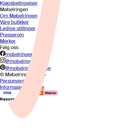
Kjøpsbetingelser
Møbelringen
Om Møbelringen
Våre butikker
Ledige stillinger
Presserom
Merker
Følg oss
mobelringen.no
@mobelringen
@mobelringennorge
© Møbelringen
2026
Personvern
Informasjonskapsler