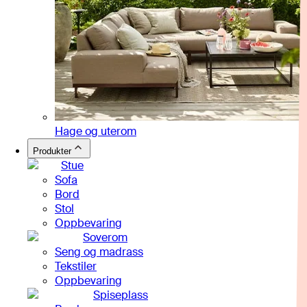
Hage og uterom
Produkter
Stue
Sofa
Bord
Stol
Oppbevaring
Soverom
Seng og madrass
Tekstiler
Oppbevaring
Spiseplass