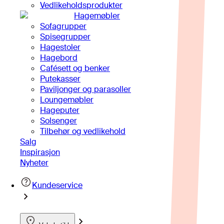
Vedlikeholdsprodukter
Hagemøbler
Sofagrupper
Spisegrupper
Hagestoler
Hagebord
Cafésett og benker
Putekasser
Paviljonger og parasoller
Loungemøbler
Hageputer
Solsenger
Tilbehør og vedlikehold
Salg
Inspirasjon
Nyheter
Kundeservice