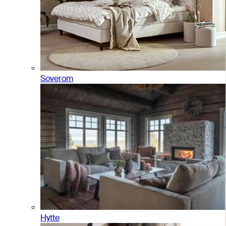
Soverom
Hytte