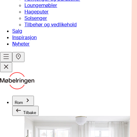
Loungemøbler
Hageputer
Solsenger
Tilbehør og vedlikehold
Salg
Inspirasjon
Nyheter
Rom
Tilbake