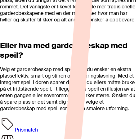
plass, siden du unngår at det vi være en dør som åpnes inn i
rommet. Det vanligste er likevel fortsatt de mer tradisjonelle
garderobeskapene med en dør man åpner hvor man har
hyller og skuffer til klær og alt annet du ønsker å oppbevare.
Eller hva med garderobeskap med
speil?
Velg et garderobeskap med speil hvis du ønsker en ekstra
plasseffektiv, smart og stilren oppbevaringsløsning. Med et
integrert speil i døren sparer du plass du ellers måtte bruke
på et frittstående speil. I tillegg skaper speil en illusjon av at
enten gangen eller soverommet ditt virker større. Ønsker du
å spare plass er det samtidig smart å velge et
garderobeskap med speil som har en smalere utforming.
Prismatch