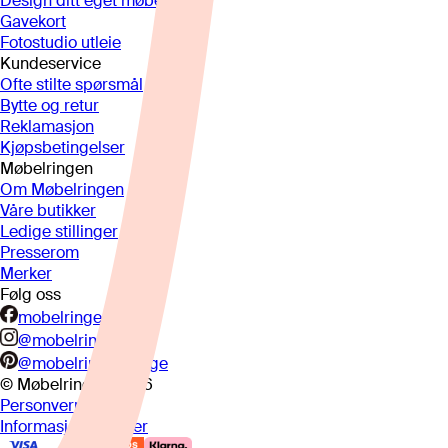
Design ditt eget møbel
Gavekort
Fotostudio utleie
Kundeservice
Ofte stilte spørsmål
Bytte og retur
Reklamasjon
Kjøpsbetingelser
Møbelringen
Om Møbelringen
Våre butikker
Ledige stillinger
Presserom
Merker
Følg oss
mobelringen.no
@mobelringen
@mobelringennorge
© Møbelringen
2026
Personvern
Informasjonskapsler