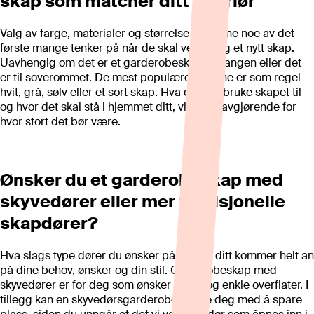
skap som matcher ditt interiør
Valg av farge, materialer og størrelse er gjerne noe av det
første mange tenker på når de skal velge seg et nytt skap.
Uavhengig om det er et garderobeskap til gangen eller det
er til soverommet. De mest populære fargene er som regel
hvit, grå, sølv eller et sort skap. Hva du skal bruke skapet til
og hvor det skal stå i hjemmet ditt, vil være avgjørende for
hvor stort det bør være.
Ønsker du et garderobeskap med
skyvedører eller mer tradisjonelle
skapdører?
Hva slags type dører du ønsker på skapet ditt kommer helt an
på dine behov, ønsker og din stil. Garderobeskap med
skyvedører er for deg som ønsker glatte og enkle overflater. I
tillegg kan en skyvedørsgarderobe hjelpe deg med å spare