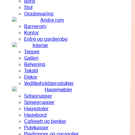
Bord
Stol
Oppbevaring
Andre rom
Barnerom
Kontor
Entré og garderobe
Interiør
Tepper
Galleri
Belysning
Tekstil
Dekor
Vedlikeholdsprodukter
Hagemøbler
Sofagrupper
Spisegrupper
Hagestoler
Hagebord
Cafésett og benker
Putekasser
Paviljonger og parasoller