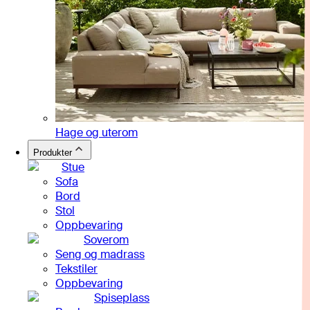
Hage og uterom
Produkter
Stue
Sofa
Bord
Stol
Oppbevaring
Soverom
Seng og madrass
Tekstiler
Oppbevaring
Spiseplass