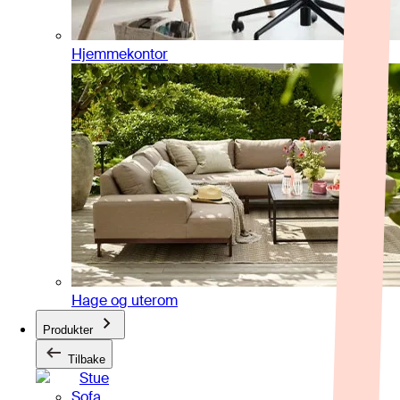
Hjemmekontor
Hage og uterom
Produkter
Tilbake
Stue
Sofa