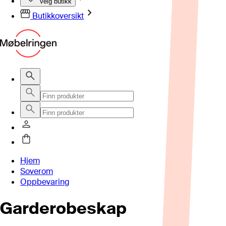
Velg butikk
Butikkoversikt
Hjem
Soverom
Oppbevaring
Garderobeskap