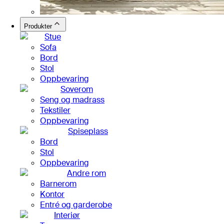
Produkter
Stue
Sofa
Bord
Stol
Oppbevaring
Soverom
Seng og madrass
Tekstiler
Oppbevaring
Spiseplass
Bord
Stol
Oppbevaring
Andre rom
Barnerom
Kontor
Entré og garderobe
Interiør