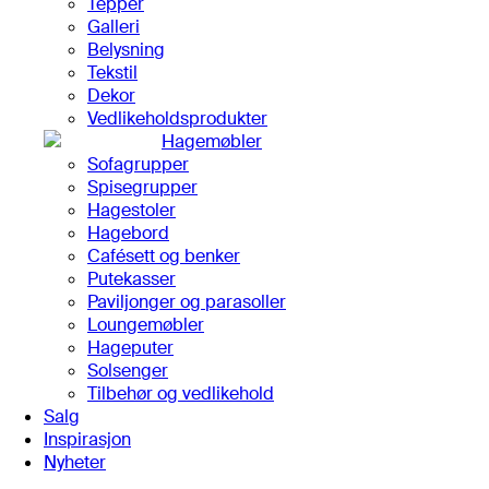
Tepper
Galleri
Belysning
Tekstil
Dekor
Vedlikeholdsprodukter
Hagemøbler
Sofagrupper
Spisegrupper
Hagestoler
Hagebord
Cafésett og benker
Putekasser
Paviljonger og parasoller
Loungemøbler
Hageputer
Solsenger
Tilbehør og vedlikehold
Salg
Inspirasjon
Nyheter