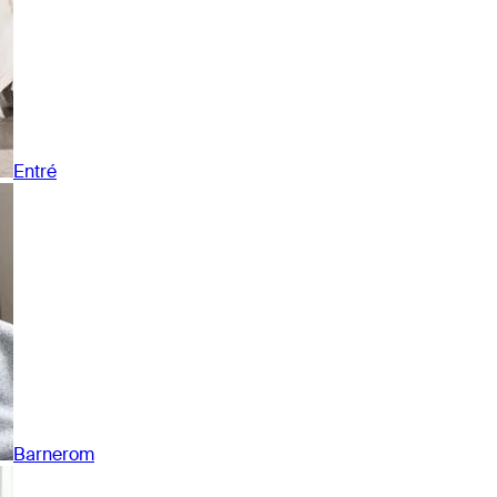
Entré
Barnerom