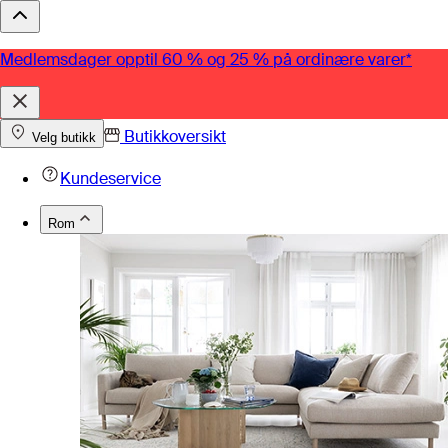
Medlemsdager opptil 60 % og 25 % på ordinære varer*
Butikkoversikt
Velg butikk
Kundeservice
Rom