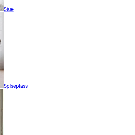
Stue
Spiseplass