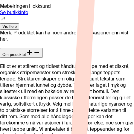
Møbelringen Hokksund
Se butikkinfo
Vis flere
Merk: Produktet kan ha noen andre spesifikasjoner enn vist
her.
Om produktet
Elliot er et stilrent og tidløst håndtuftet teppe med et diskré,
organisk stripemønster som strekker seg langs teppets
lengde. Strukturen skaper en rolig og elegant tekstur som
tilfører hjemmet lunhet og dybde. Teppet er laget i myk og
slitesterk ull med en bakside av resirkulert bomull. Den
klassiske utformingen passer de fleste interiørstiler og gir et
varig, sofistikert uttrykk. Velg mellom tre naturlige nyanser og
to praktiske størrelser for å finne den perfekte varianten til
ditt rom. Som med alle håndlagde ulltepper kan det
forekomme små variasjoner i farge og størrelse, noe som gjør
hvert teppe unikt. Vi anbefaler å bruke et teppeunderlag for