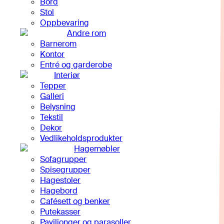
Bord
Stol
Oppbevaring
Andre rom
Barnerom
Kontor
Entré og garderobe
Interiør
Tepper
Galleri
Belysning
Tekstil
Dekor
Vedlikeholdsprodukter
Hagemøbler
Sofagrupper
Spisegrupper
Hagestoler
Hagebord
Cafésett og benker
Putekasser
Paviljonger og parasoller