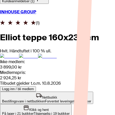
Kundeanmeldelser (1)
INHOUSE GROUP
(
1
)
Elliot teppe 160x230 cm
Hvit. Håndtuftet i 100 % ull.
Ikke medlem:
3 899,00 kr
Medlemspris:
2 924,25 kr
Tilbudet gjelder t.o.m.
10.8.2026
Logg inn / bli medlem
Nettbutikk
Bestillingsvare i nettbutikken
Forventet leveringstid: 2-3 uker
Klikk og hent
På lager i 21 butikker
Tilgjengelig i
19
butikker