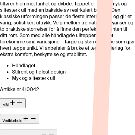
tilfører hjemmet lunhet og dybde. Teppet er laget i myk og
slitesterk ull med en bakside av resirkulert bomull. Den
klassiske utformingen passer de fleste interiørstiler og gir et
varig, sofistikert uttrykk. Velg mellom tre naturlige nyanser og
to praktiske størrelser for å finne den perfekte varianten til
ditt rom. Som med alle håndlagde ulltepper kan det
forekomme små variasjoner i farge og størrelse, noe som gjør
hvert teppe unikt. Vi anbefaler å bruke et teppeunderlag for
ekstra komfort, beskyttelse og stabilitet.
Håndlaget
Stilrent og tidløst design
Myk og slitesterk ull
Artikkelnr.
410042
Mål
Vedlikehold