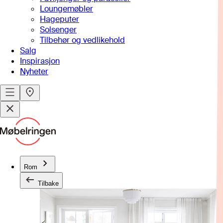
Loungemøbler
Hageputer
Solsenger
Tilbehør og vedlikehold
Salg
Inspirasjon
Nyheter
Rom
Tilbake