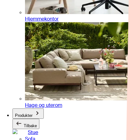
Hjemmekontor
Hage og uterom
Produkter
Tilbake
Stue
Sofa