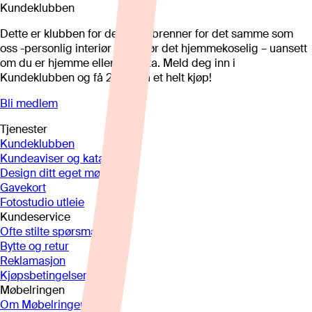
Kundeklubben
Dette er klubben for deg som brenner for det samme som
oss -personlig interiør som gjør det hjemmekoselig – uansett
om du er hjemme eller på hytta. Meld deg inn i
Kundeklubben og få 25%* på et helt kjøp!
Bli medlem
Tjenester
Kundeklubben
Kundeaviser og kataloger
Design ditt eget møbel
Gavekort
Fotostudio utleie
Kundeservice
Ofte stilte spørsmål
Bytte og retur
Reklamasjon
Kjøpsbetingelser
Møbelringen
Om Møbelringen