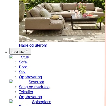
Hage og uterom
Produkter
Stue
Sofa
Bord
Stol
Oppbevaring
Soverom
Seng og madrass
Tekstiler
Oppbevaring
Spiseplass