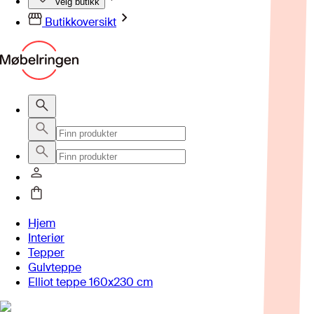
Velg butikk
Butikkoversikt
Hjem
Interiør
Tepper
Gulvteppe
Elliot teppe 160x230 cm