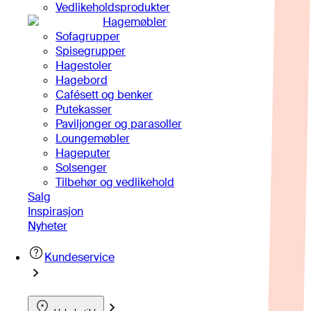
Vedlikeholdsprodukter
Hagemøbler
Sofagrupper
Spisegrupper
Hagestoler
Hagebord
Cafésett og benker
Putekasser
Paviljonger og parasoller
Loungemøbler
Hageputer
Solsenger
Tilbehør og vedlikehold
Salg
Inspirasjon
Nyheter
Kundeservice