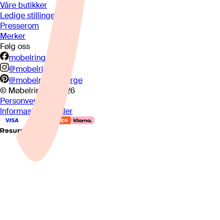
Våre butikker
Ledige stillinger
Presserom
Merker
Følg oss
mobelringen.no
@mobelringen
@mobelringennorge
© Møbelringen
2026
Personvern
Informasjonskapsler