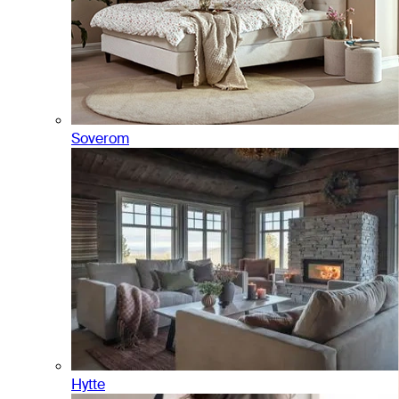
Soverom
Hytte