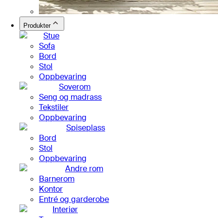
Produkter
Stue
Sofa
Bord
Stol
Oppbevaring
Soverom
Seng og madrass
Tekstiler
Oppbevaring
Spiseplass
Bord
Stol
Oppbevaring
Andre rom
Barnerom
Kontor
Entré og garderobe
Interiør