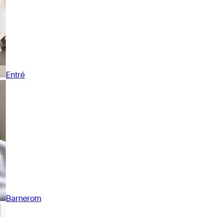
Entré
Barnerom