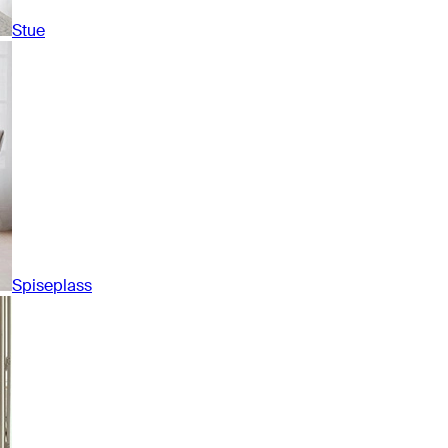
Stue
Spiseplass