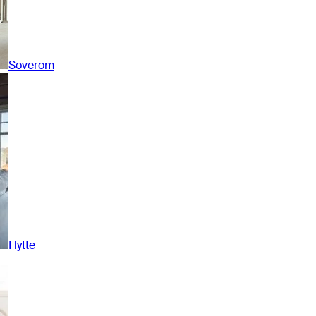
Soverom
Hytte