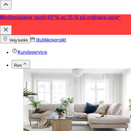
Medlemsdager opptil 60 % og 25 % på ordinære varer*
Butikkoversikt
Velg butikk
Kundeservice
Rom