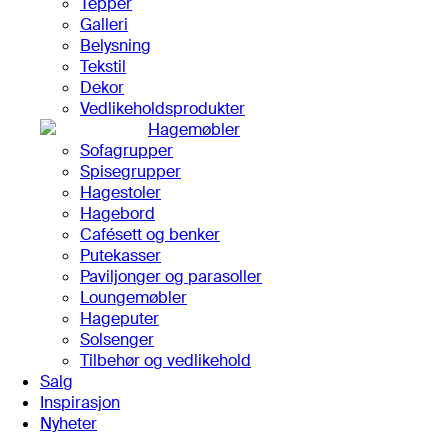
Tepper
Galleri
Belysning
Tekstil
Dekor
Vedlikeholdsprodukter
Hagemøbler
Sofagrupper
Spisegrupper
Hagestoler
Hagebord
Cafésett og benker
Putekasser
Paviljonger og parasoller
Loungemøbler
Hageputer
Solsenger
Tilbehør og vedlikehold
Salg
Inspirasjon
Nyheter