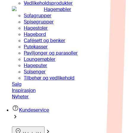
Vedlikeholdsprodukter
Hagemøbler
Sofagrupper
Spisegrupper
Hagestoler
Hagebord
Cafésett og benker
Putekasser
Paviljonger og parasoller
Loungemøbler
Hageputer
Solsenger
Tilbehør og vedlikehold
Salg
Inspirasjon
Nyheter
Kundeservice