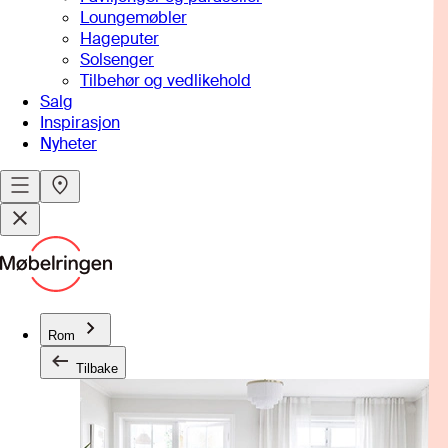
Loungemøbler
Hageputer
Solsenger
Tilbehør og vedlikehold
Salg
Inspirasjon
Nyheter
Rom
Tilbake