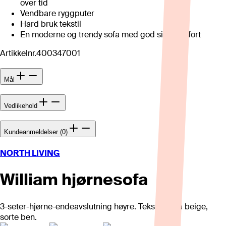
over tid
Vendbare ryggputer
Hard bruk tekstil
En moderne og trendy sofa med god sittekomfort
Artikkelnr.
400347001
Mål
Vedlikehold
Kundeanmeldelser (0)
NORTH LIVING
William hjørnesofa
3-seter-hjørne-endeavslutning høyre. Tekstil Aima beige,
sorte ben.