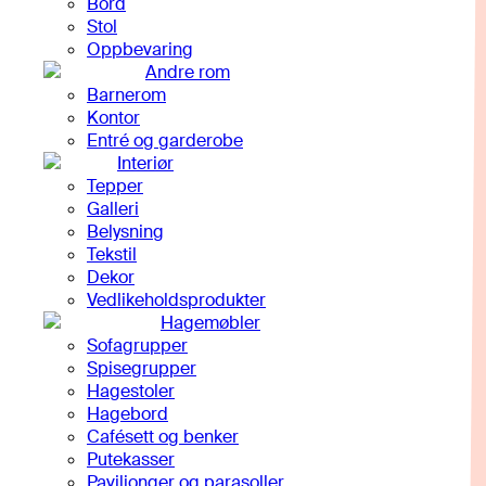
Bord
Stol
Oppbevaring
Andre rom
Barnerom
Kontor
Entré og garderobe
Interiør
Tepper
Galleri
Belysning
Tekstil
Dekor
Vedlikeholdsprodukter
Hagemøbler
Sofagrupper
Spisegrupper
Hagestoler
Hagebord
Cafésett og benker
Putekasser
Paviljonger og parasoller