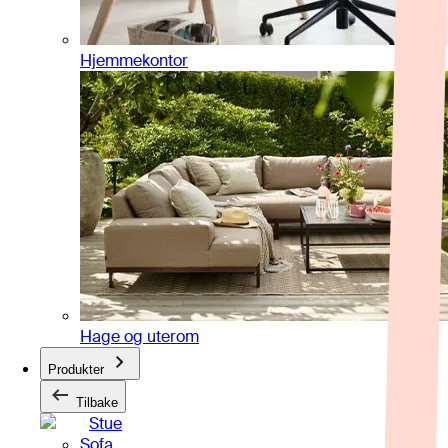
Hjemmekontor
Hage og uterom
Produkter
Tilbake
Stue
Sofa