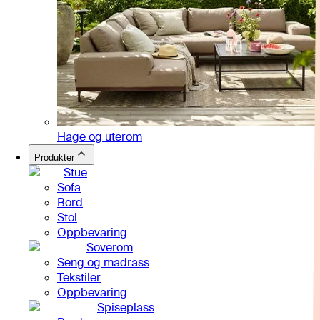
Hage og uterom
Produkter
Stue
Sofa
Bord
Stol
Oppbevaring
Soverom
Seng og madrass
Tekstiler
Oppbevaring
Spiseplass