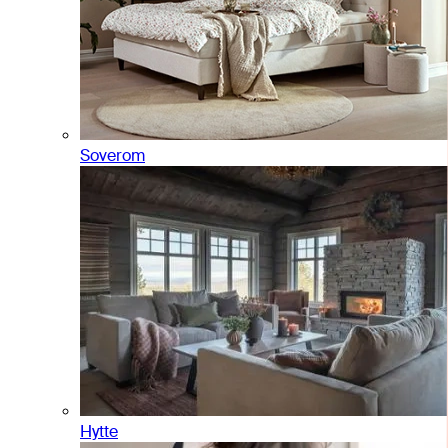
Soverom
Hytte