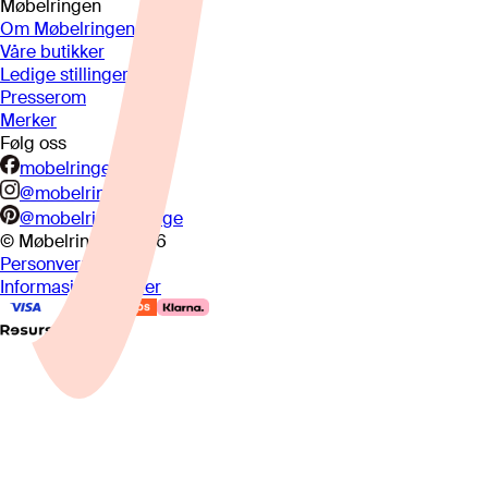
Møbelringen
Om Møbelringen
Våre butikker
Ledige stillinger
Presserom
Merker
Følg oss
mobelringen.no
@mobelringen
@mobelringennorge
© Møbelringen
2026
Personvern
Informasjonskapsler