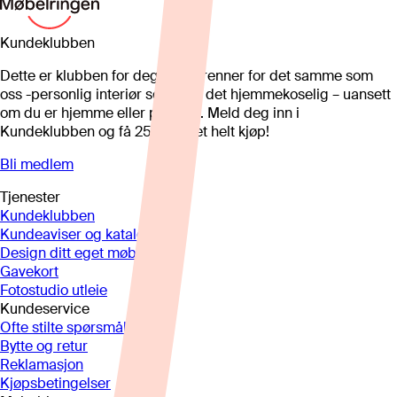
Kundeklubben
Dette er klubben for deg som brenner for det samme som
oss -personlig interiør som gjør det hjemmekoselig – uansett
om du er hjemme eller på hytta. Meld deg inn i
Kundeklubben og få 25%* på et helt kjøp!
Bli medlem
Tjenester
Kundeklubben
Kundeaviser og kataloger
Design ditt eget møbel
Gavekort
Fotostudio utleie
Kundeservice
Ofte stilte spørsmål
Bytte og retur
Reklamasjon
Kjøpsbetingelser