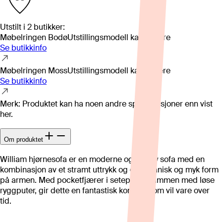
Utstilt i
2
butikker
:
Møbelringen Bodø
Utstillingsmodell kan variere
Se butikkinfo
Møbelringen Moss
Utstillingsmodell kan variere
Se butikkinfo
Merk: Produktet kan ha noen andre spesifikasjoner enn vist
her.
Om produktet
William hjørnesofa er en moderne og trendy sofa med en
kombinasjon av et stramt uttrykk og en organisk og myk form
på armen. Med pocketfjærer i seteputen sammen med løse
ryggputer, gir dette en fantastisk komfort som vil vare over
tid.