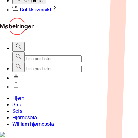
Velg butikk
Butikkoversikt
Hjem
Stue
Sofa
Hjørnesofa
William hjørnesofa