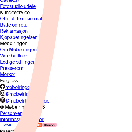
Gavekort
Fotostudio utleie
Kundeservice
Ofte stilte spørsmål
Bytte og retur
Reklamasjon
Kjøpsbetingelser
Møbelringen
Om Møbelringen
Våre butikker
Ledige stillinger
Presserom
Merker
Følg oss
mobelringen.no
@mobelringen
@mobelringennorge
© Møbelringen
2026
Personvern
Informasjonskapsler