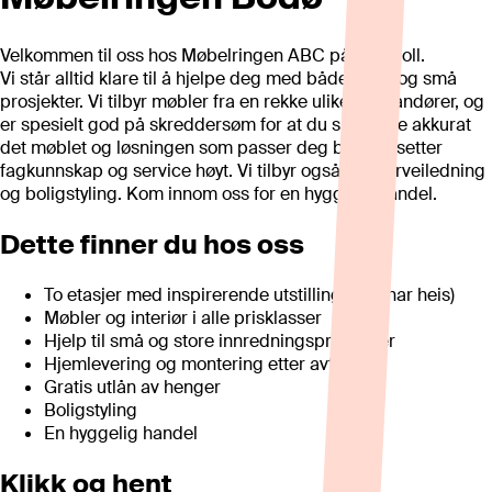
Velkommen til oss hos Møbelringen ABC på Jensvoll.
Vi står alltid klare til å hjelpe deg med både store og små
prosjekter. Vi tilbyr møbler fra en rekke ulike leverandører, og
er spesielt god på skreddersøm for at du skal finne akkurat
det møblet og løsningen som passer deg best. Vi setter
fagkunnskap og service høyt. Vi tilbyr også interiørveiledning
og boligstyling. Kom innom oss for en hyggelig handel.
Dette finner du hos oss
To etasjer med inspirerende utstillinger (Vi har heis)
Møbler og interiør i alle prisklasser
Hjelp til små og store innredningsprosjekter
Hjemlevering og montering etter avtale
Gratis utlån av henger
Boligstyling
En hyggelig handel
Klikk og hent