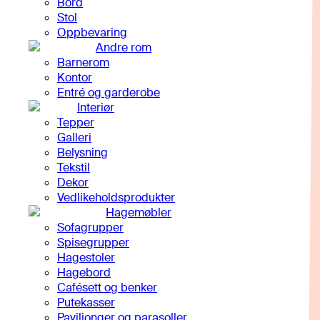
Bord
Stol
Oppbevaring
Andre rom
Barnerom
Kontor
Entré og garderobe
Interiør
Tepper
Galleri
Belysning
Tekstil
Dekor
Vedlikeholdsprodukter
Hagemøbler
Sofagrupper
Spisegrupper
Hagestoler
Hagebord
Cafésett og benker
Putekasser
Paviljonger og parasoller