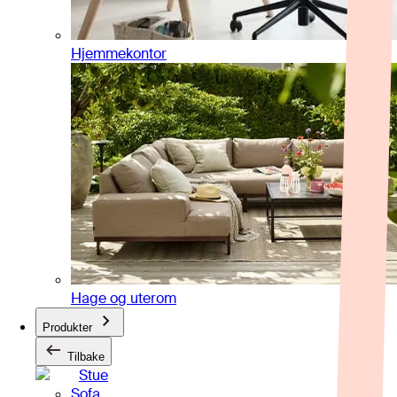
Hjemmekontor
Hage og uterom
Produkter
Tilbake
Stue
Sofa