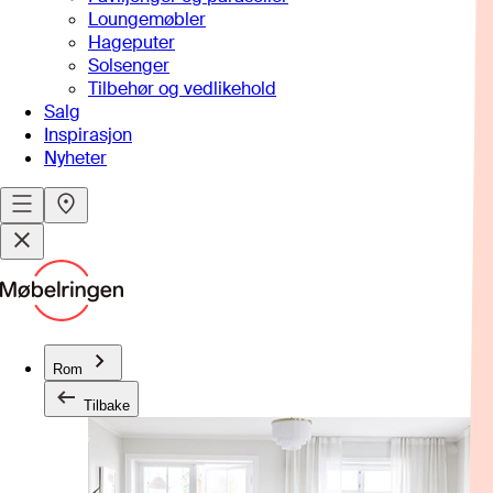
Loungemøbler
Hageputer
Solsenger
Tilbehør og vedlikehold
Salg
Inspirasjon
Nyheter
Rom
Tilbake