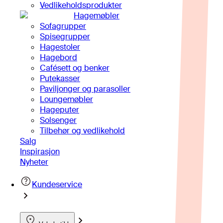
Vedlikeholdsprodukter
Hagemøbler
Sofagrupper
Spisegrupper
Hagestoler
Hagebord
Cafésett og benker
Putekasser
Paviljonger og parasoller
Loungemøbler
Hageputer
Solsenger
Tilbehør og vedlikehold
Salg
Inspirasjon
Nyheter
Kundeservice