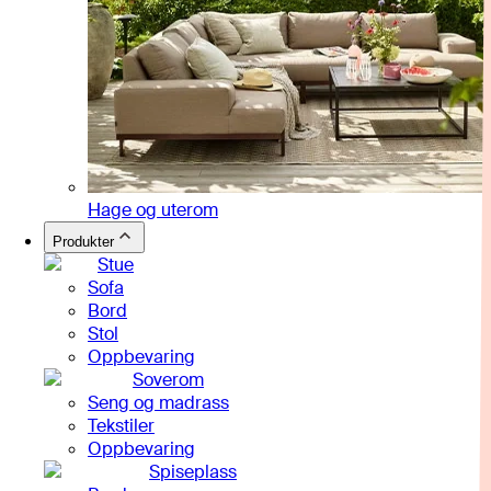
Hage og uterom
Produkter
Stue
Sofa
Bord
Stol
Oppbevaring
Soverom
Seng og madrass
Tekstiler
Oppbevaring
Spiseplass