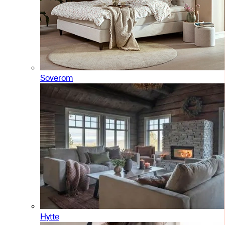
Soverom
Hytte