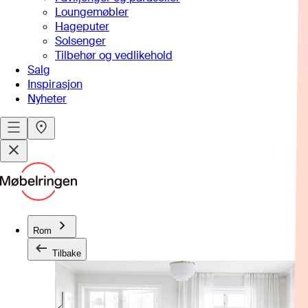
Loungemøbler
Hageputer
Solsenger
Tilbehør og vedlikehold
Salg
Inspirasjon
Nyheter
Rom
Tilbake