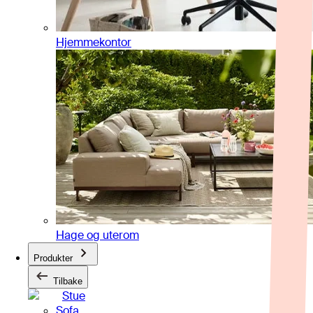
Hjemmekontor
Hage og uterom
Produkter
Tilbake
Stue
Sofa