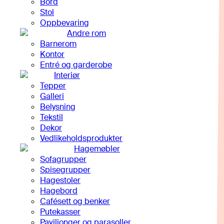
Bord
Stol
Oppbevaring
Andre rom
Barnerom
Kontor
Entré og garderobe
Interiør
Tepper
Galleri
Belysning
Tekstil
Dekor
Vedlikeholdsprodukter
Hagemøbler
Sofagrupper
Spisegrupper
Hagestoler
Hagebord
Cafésett og benker
Putekasser
Paviljonger og parasoller