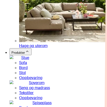
Hage og uterom
Produkter
Stue
Sofa
Bord
Stol
Oppbevaring
Soverom
Seng og madrass
Tekstiler
Oppbevaring
Spiseplass