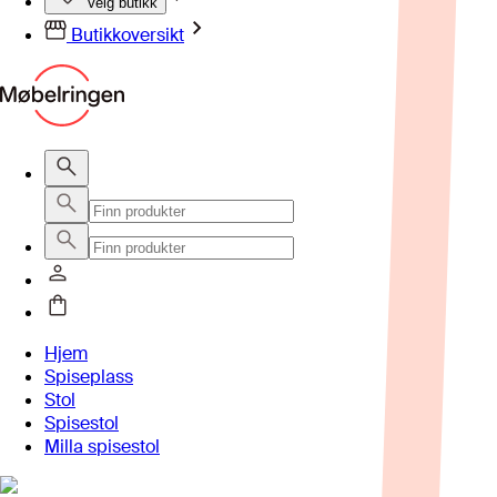
Velg butikk
Butikkoversikt
Hjem
Spiseplass
Stol
Spisestol
Milla spisestol