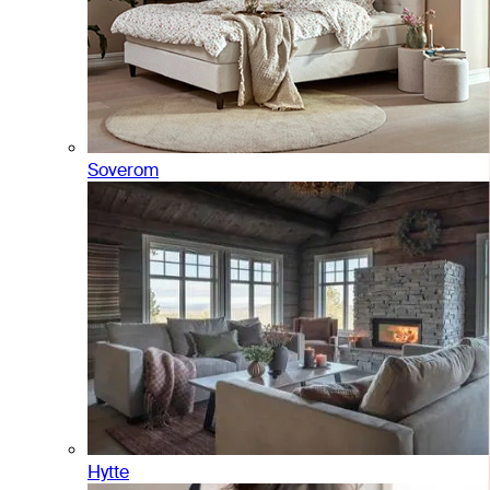
Soverom
Hytte