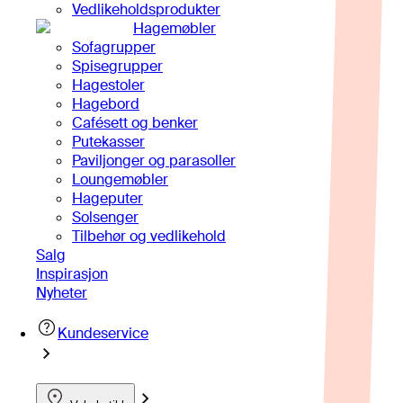
Vedlikeholdsprodukter
Hagemøbler
Sofagrupper
Spisegrupper
Hagestoler
Hagebord
Cafésett og benker
Putekasser
Paviljonger og parasoller
Loungemøbler
Hageputer
Solsenger
Tilbehør og vedlikehold
Salg
Inspirasjon
Nyheter
Kundeservice