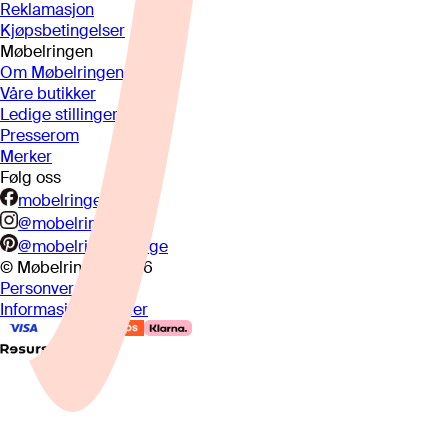
Reklamasjon
Kjøpsbetingelser
Møbelringen
Om Møbelringen
Våre butikker
Ledige stillinger
Presserom
Merker
Følg oss
mobelringen.no
@mobelringen
@mobelringennorge
© Møbelringen
2026
Personvern
Informasjonskapsler