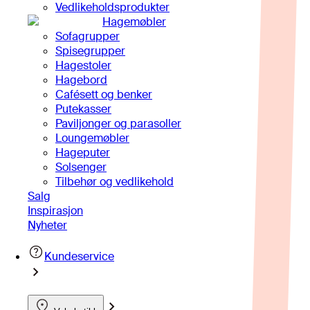
Vedlikeholdsprodukter
Hagemøbler
Sofagrupper
Spisegrupper
Hagestoler
Hagebord
Cafésett og benker
Putekasser
Paviljonger og parasoller
Loungemøbler
Hageputer
Solsenger
Tilbehør og vedlikehold
Salg
Inspirasjon
Nyheter
Kundeservice