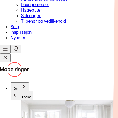
Loungemøbler
Hageputer
Solsenger
Tilbehør og vedlikehold
Salg
Inspirasjon
Nyheter
Rom
Tilbake