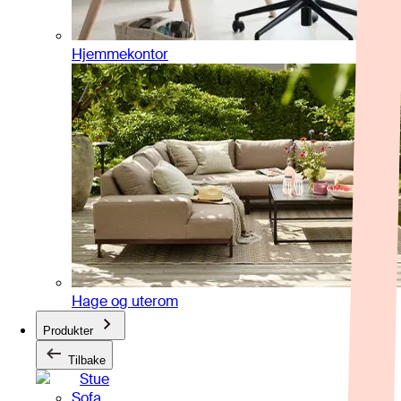
Hjemmekontor
Hage og uterom
Produkter
Tilbake
Stue
Sofa