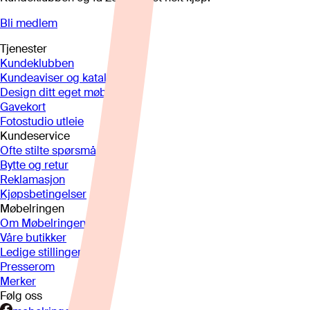
Bli medlem
Tjenester
Kundeklubben
Kundeaviser og kataloger
Design ditt eget møbel
Gavekort
Fotostudio utleie
Kundeservice
Ofte stilte spørsmål
Bytte og retur
Reklamasjon
Kjøpsbetingelser
Møbelringen
Om Møbelringen
Våre butikker
Ledige stillinger
Presserom
Merker
Følg oss