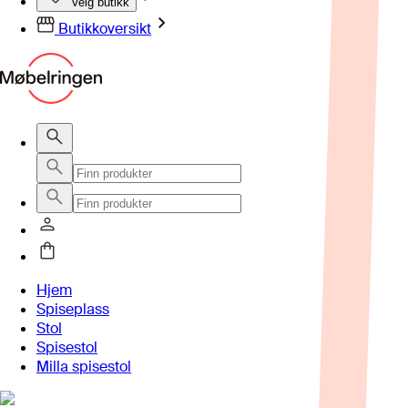
Velg butikk
Butikkoversikt
Hjem
Spiseplass
Stol
Spisestol
Milla spisestol