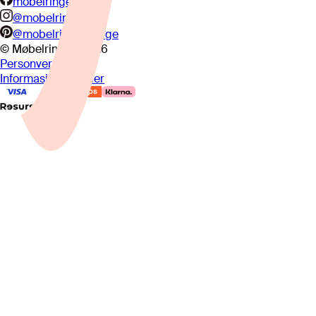
mobelringen.no
@mobelringen
@mobelringennorge
© Møbelringen
2026
Personvern
Informasjonskapsler