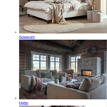
Soverom
Hytte