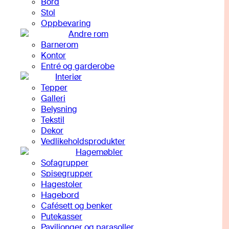
Bord
Stol
Oppbevaring
Andre rom
Barnerom
Kontor
Entré og garderobe
Interiør
Tepper
Galleri
Belysning
Tekstil
Dekor
Vedlikeholdsprodukter
Hagemøbler
Sofagrupper
Spisegrupper
Hagestoler
Hagebord
Cafésett og benker
Putekasser
Paviljonger og parasoller