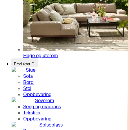
Hage og uterom
Produkter
Stue
Sofa
Bord
Stol
Oppbevaring
Soverom
Seng og madrass
Tekstiler
Oppbevaring
Spiseplass