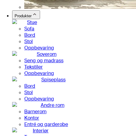
Produkter
Stue
Sofa
Bord
Stol
Oppbevaring
Soverom
Seng og madrass
Tekstiler
Oppbevaring
Spiseplass
Bord
Stol
Oppbevaring
Andre rom
Barnerom
Kontor
Entré og garderobe
Interiør