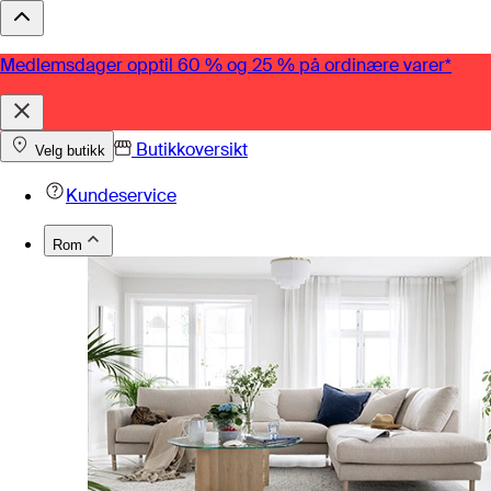
Medlemsdager opptil 60 % og 25 % på ordinære varer*
Butikkoversikt
Velg butikk
Kundeservice
Rom