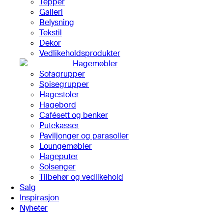
Tepper
Galleri
Belysning
Tekstil
Dekor
Vedlikeholdsprodukter
Hagemøbler
Sofagrupper
Spisegrupper
Hagestoler
Hagebord
Cafésett og benker
Putekasser
Paviljonger og parasoller
Loungemøbler
Hageputer
Solsenger
Tilbehør og vedlikehold
Salg
Inspirasjon
Nyheter