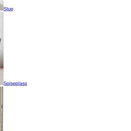
Stue
Spiseplass