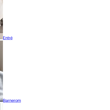
Entré
Barnerom