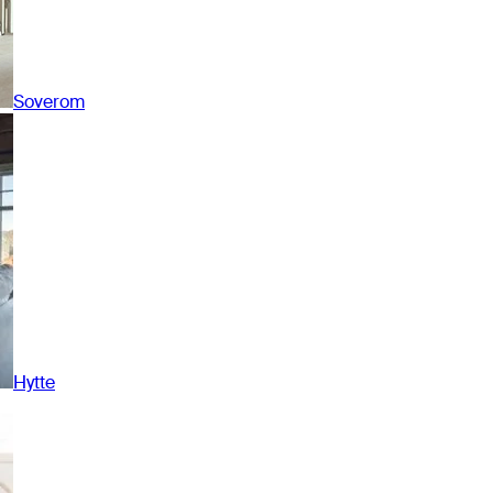
Soverom
Hytte