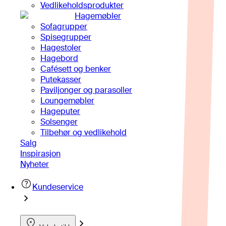
Vedlikeholdsprodukter
Hagemøbler
Sofagrupper
Spisegrupper
Hagestoler
Hagebord
Cafésett og benker
Putekasser
Paviljonger og parasoller
Loungemøbler
Hageputer
Solsenger
Tilbehør og vedlikehold
Salg
Inspirasjon
Nyheter
Kundeservice