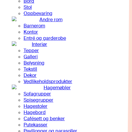
Bord
Stol
Oppbevaring
Andre rom
Barnerom
Kontor
Entré og garderobe
Interiør
Tepper
Galleri
Belysning
Tekstil
Dekor
Vedlikeholdsprodukter
Hagemøbler
Sofagrupper
Spisegrupper
Hagestoler
Hagebord
Cafésett og benker
Putekasser
Paviljonger og parasoller