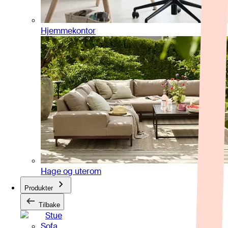
Hjemmekontor
Hage og uterom
Produkter
Tilbake
Stue
Sofa