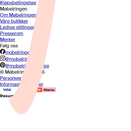
Kjøpsbetingelser
Møbelringen
Om Møbelringen
Våre butikker
Ledige stillinger
Presserom
Merker
Følg oss
mobelringen.no
@mobelringen
@mobelringennorge
© Møbelringen
2026
Personvern
Informasjonskapsler