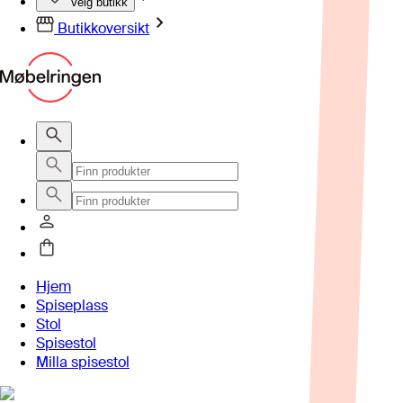
Velg butikk
Butikkoversikt
Hjem
Spiseplass
Stol
Spisestol
Milla spisestol