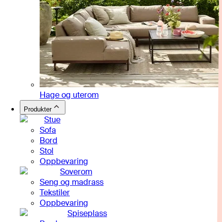
Hage og uterom
Produkter
Stue
Sofa
Bord
Stol
Oppbevaring
Soverom
Seng og madrass
Tekstiler
Oppbevaring
Spiseplass