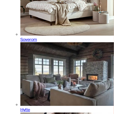
Soverom
Hytte