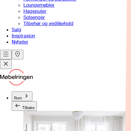
Loungemøbler
Hageputer
Solsenger
Tilbehør og vedlikehold
Salg
Inspirasjon
Nyheter
Rom
Tilbake