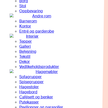
Bord
Stol
Oppbevaring
Andre rom
Barnerom
Kontor
Entré og garderobe
Interiør
Tepper
Galleri
Belysning
Tekstil
Dekor
Vedlikeholdsprodukter
Hagemøbler
Sofagrupper
Spisegrupper
Hagestoler
Hagebord
Cafésett og benker
Putekasser
Paviljonger og parasoller