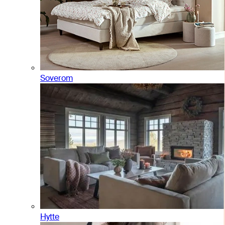
Soverom
Hytte