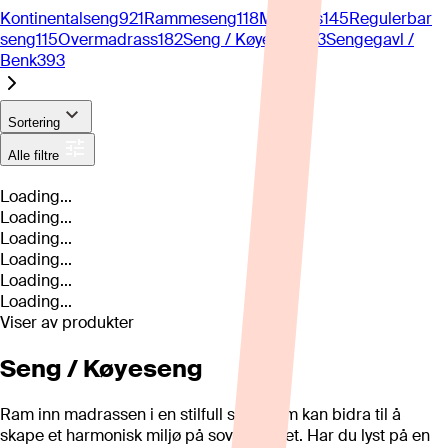
Kontinentalseng
921
Rammeseng
118
Madrass
145
Regulerbar
seng
115
Overmadrass
182
Seng / Køyeseng
43
Sengegavl /
Benk
393
Sortering
Alle filtre
Loading...
Loading...
Loading...
Loading...
Loading...
Loading...
Viser
av
produkter
Seng / Køyeseng
Ram inn madrassen i en stilfull seng som kan bidra til å
skape et harmonisk miljø på soverommet. Har du lyst på en