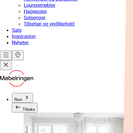
Loungemøbler
Hageputer
Solsenger
Tilbehør og vedlikehold
Salg
Inspirasjon
Nyheter
Rom
Tilbake