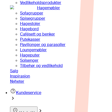
Vedlikeholdsprodukter
Hagemøbler
Sofagrupper
Spisegrupper
Hagestoler
Hagebord
Cafésett og benker
Putekasser
Paviljonger og parasoller
Loungemøbler
Hageputer
Solsenger
Tilbehør og vedlikehold
Salg
Inspirasjon
Nyheter
Kundeservice