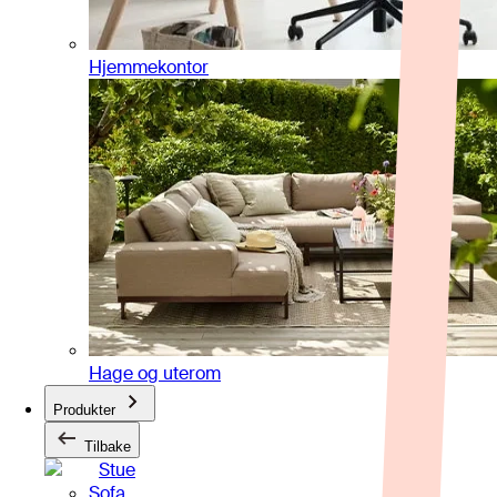
Hjemmekontor
Hage og uterom
Produkter
Tilbake
Stue
Sofa