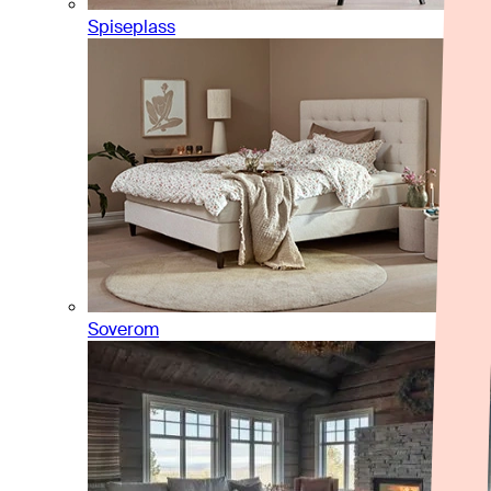
Spiseplass
Soverom