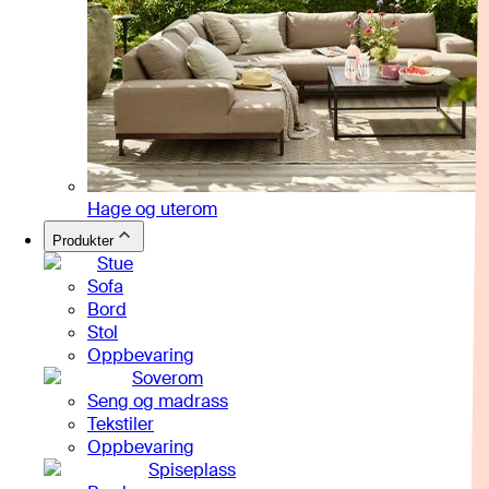
Hage og uterom
Produkter
Stue
Sofa
Bord
Stol
Oppbevaring
Soverom
Seng og madrass
Tekstiler
Oppbevaring
Spiseplass