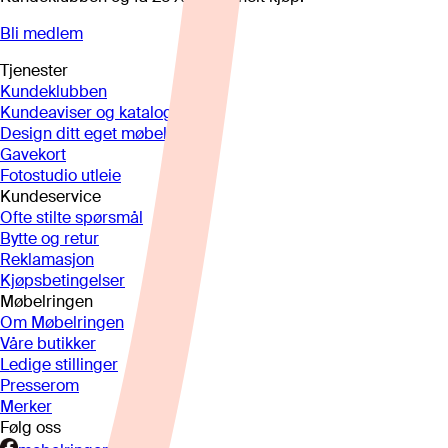
Bli medlem
Tjenester
Kundeklubben
Kundeaviser og kataloger
Design ditt eget møbel
Gavekort
Fotostudio utleie
Kundeservice
Ofte stilte spørsmål
Bytte og retur
Reklamasjon
Kjøpsbetingelser
Møbelringen
Om Møbelringen
Våre butikker
Ledige stillinger
Presserom
Merker
Følg oss