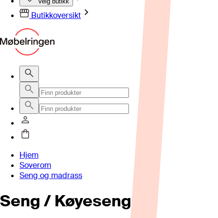
Velg butikk
Butikkoversikt
Hjem
Soverom
Seng og madrass
Seng / Køyeseng