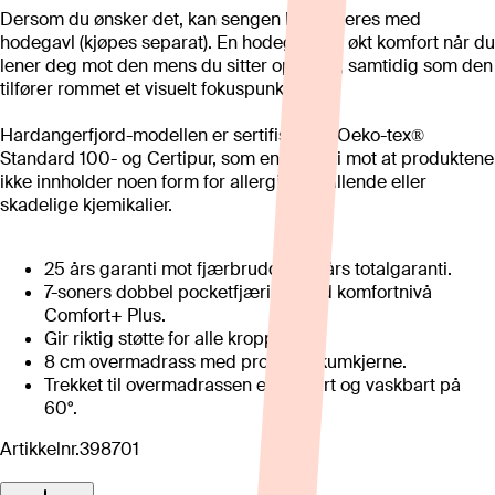
Dersom du ønsker det, kan sengen kombineres med
hodegavl (kjøpes separat). En hodegavl gir økt komfort når du
lener deg mot den mens du sitter oppreist, samtidig som den
tilfører rommet et visuelt fokuspunkt.
Hardangerfjord-modellen er sertifisert av Oeko-tex®
Standard 100- og Certipur, som en garanti mot at produktene
ikke innholder noen form for allergifremkallende eller
skadelige kjemikalier.
25 års garanti mot fjærbrudd og 5 års totalgaranti.
7-soners dobbel pocketfjæring med komfortnivå
Comfort+ Plus.
Gir riktig støtte for alle kroppstyper.
8 cm overmadrass med profilert skumkjerne.
Trekket til overmadrassen er delbart og vaskbart på
60°.
Artikkelnr.
398701