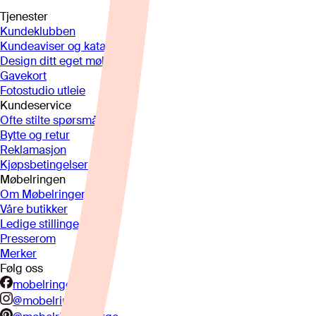
Tjenester
Kundeklubben
Kundeaviser og kataloger
Design ditt eget møbel
Gavekort
Fotostudio utleie
Kundeservice
Ofte stilte spørsmål
Bytte og retur
Reklamasjon
Kjøpsbetingelser
Møbelringen
Om Møbelringen
Våre butikker
Ledige stillinger
Presserom
Merker
Følg oss
mobelringen.no
@mobelringen