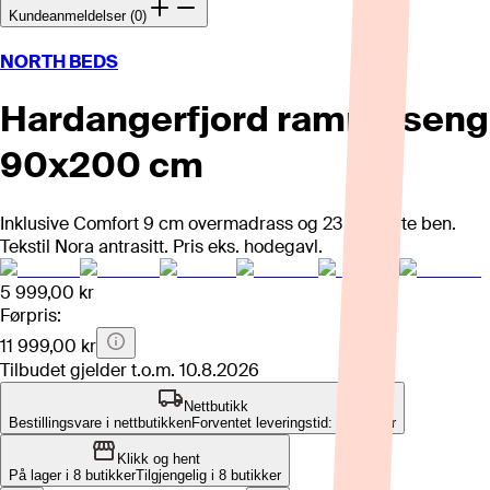
Kundeanmeldelser (0)
NORTH BEDS
Hardangerfjord rammeseng
90x200 cm
Inklusive Comfort 9 cm overmadrass og 23 cm sorte ben.
Tekstil Nora antrasitt. Pris eks. hodegavl.
5 999,00 kr
Førpris:
11 999,00 kr
Tilbudet gjelder t.o.m.
10.8.2026
Nettbutikk
Bestillingsvare i nettbutikken
Forventet leveringstid: 8-12 uker
Klikk og hent
På lager i 8 butikker
Tilgjengelig i
8
butikker