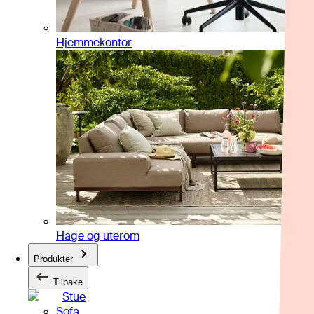
Hjemmekontor
Hage og uterom
Produkter
Tilbake
Stue
Sofa