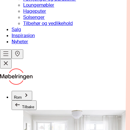
Loungemøbler
Hageputer
Solsenger
Tilbehør og vedlikehold
Salg
Inspirasjon
Nyheter
Rom
Tilbake