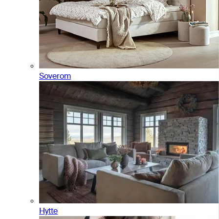
Soverom
Hytte