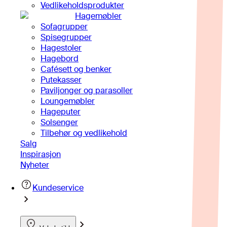
Vedlikeholdsprodukter
Hagemøbler
Sofagrupper
Spisegrupper
Hagestoler
Hagebord
Cafésett og benker
Putekasser
Paviljonger og parasoller
Loungemøbler
Hageputer
Solsenger
Tilbehør og vedlikehold
Salg
Inspirasjon
Nyheter
Kundeservice