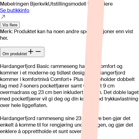
Møbelringen Bjerkvik
Utstillingsmodell kan variere
Se butikkinfo
Vis flere
Merk: Produktet kan ha noen andre spesifikasjoner enn vist
her.
Om produktet
Hardangerfjord Basic rammeseng har god komfort og
kommer i et moderne og tidløst design. Hardangerfjord
kommer i komfortnivå Comfort+ Plus og inneholder dobbelt
lag med 7-soners pocketfjærer samt Comfort 9 cm
overmadrass og 23 cm ben inkludert i prisen. Det doble laget
med pocketfjærer vil gi deg og din kropp god trykkavlastning
over hele liggeflaten.
Hardangerfjord rammeseng sine 23 cm høye ben gjør det
enkelt å komme til for rengjøring under sengen, og gjør det
enklere å opprettholde et sunt sovemiljø.