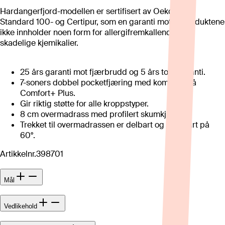
Hardangerfjord-modellen er sertifisert av Oeko-tex®
Standard 100- og Certipur, som en garanti mot at produktene
ikke innholder noen form for allergifremkallende eller
skadelige kjemikalier.
25 års garanti mot fjærbrudd og 5 års totalgaranti.
7-soners dobbel pocketfjæring med komfortnivå
Comfort+ Plus.
Gir riktig støtte for alle kroppstyper.
8 cm overmadrass med profilert skumkjerne.
Trekket til overmadrassen er delbart og vaskbart på
60°.
Artikkelnr.
398701
Mål
Vedlikehold