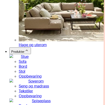
Hage og uterom
Produkter
Stue
Sofa
Bord
Stol
Oppbevaring
Soverom
Seng og madrass
Tekstiler
Oppbevaring
Spiseplass