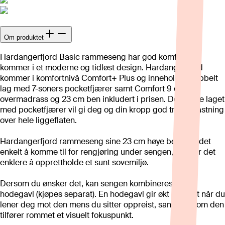
Om produktet
Hardangerfjord Basic rammeseng har god komfort og
kommer i et moderne og tidløst design. Hardangerfjord
kommer i komfortnivå Comfort+ Plus og inneholder dobbelt
lag med 7-soners pocketfjærer samt Comfort 9 cm
overmadrass og 23 cm ben inkludert i prisen. Det doble laget
med pocketfjærer vil gi deg og din kropp god trykkavlastning
over hele liggeflaten.
Hardangerfjord rammeseng sine 23 cm høye ben gjør det
enkelt å komme til for rengjøring under sengen, og gjør det
enklere å opprettholde et sunt sovemiljø.
Dersom du ønsker det, kan sengen kombineres med
hodegavl (kjøpes separat). En hodegavl gir økt komfort når du
lener deg mot den mens du sitter oppreist, samtidig som den
tilfører rommet et visuelt fokuspunkt.