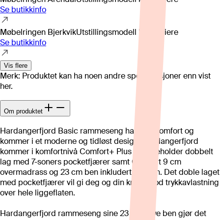
Se butikkinfo
Møbelringen Bjerkvik
Utstillingsmodell kan variere
Se butikkinfo
Vis flere
Merk: Produktet kan ha noen andre spesifikasjoner enn vist
her.
Om produktet
Hardangerfjord Basic rammeseng har god komfort og
kommer i et moderne og tidløst design. Hardangerfjord
kommer i komfortnivå Comfort+ Plus og inneholder dobbelt
lag med 7-soners pocketfjærer samt Comfort 9 cm
overmadrass og 23 cm ben inkludert i prisen. Det doble laget
med pocketfjærer vil gi deg og din kropp god trykkavlastning
over hele liggeflaten.
Hardangerfjord rammeseng sine 23 cm høye ben gjør det