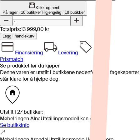
Klikk og hent
På lager i 18 butikker
Tilgjengelig i
18
butikker
Totalpris:
13 999,00 kr
Legg i handlekurv
Finansiering
Levering
Prismatch
Se produktet før du kjøper
Denne varen er utstilt i butikkene nedenfor. Våre fageksperter
står klare for å hjelpe deg.
Utstilt i
27
butikker
:
Møbelringen Alna
Utstillingsmodell kan variere
Se butikkinfo
Møbelringen Arendal
Utstillingsmodell kan variere