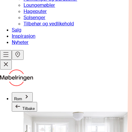
Loungemøbler
Hageputer
Solsenger
Tilbehør og vedlikehold
Salg
Inspirasjon
Nyheter
Rom
Tilbake