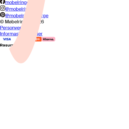
mobelringen.no
@mobelringen
@mobelringennorge
© Møbelringen
2026
Personvern
Informasjonskapsler