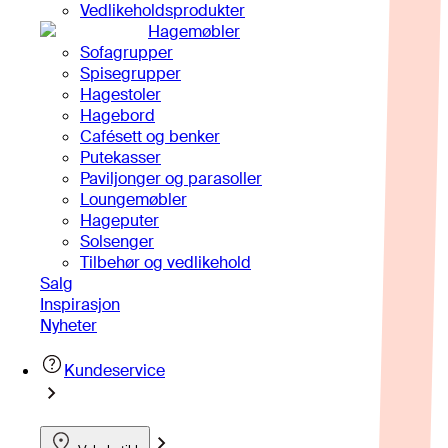
Vedlikeholdsprodukter
Hagemøbler
Sofagrupper
Spisegrupper
Hagestoler
Hagebord
Cafésett og benker
Putekasser
Paviljonger og parasoller
Loungemøbler
Hageputer
Solsenger
Tilbehør og vedlikehold
Salg
Inspirasjon
Nyheter
Kundeservice