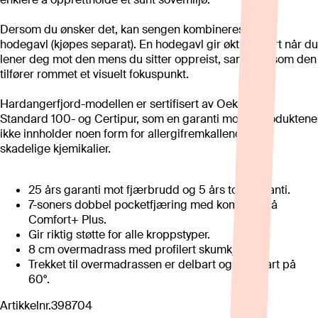
Dersom du ønsker det, kan sengen kombineres med
hodegavl (kjøpes separat). En hodegavl gir økt komfort når du
lener deg mot den mens du sitter oppreist, samtidig som den
tilfører rommet et visuelt fokuspunkt.
Hardangerfjord-modellen er sertifisert av Oeko-tex®
Standard 100- og Certipur, som en garanti mot at produktene
ikke innholder noen form for allergifremkallende eller
skadelige kjemikalier.
25 års garanti mot fjærbrudd og 5 års totalgaranti.
7-soners dobbel pocketfjæring med komfortnivå
Comfort+ Plus.
Gir riktig støtte for alle kroppstyper.
8 cm overmadrass med profilert skumkjerne.
Trekket til overmadrassen er delbart og vaskbart på
60°.
Artikkelnr.
398704