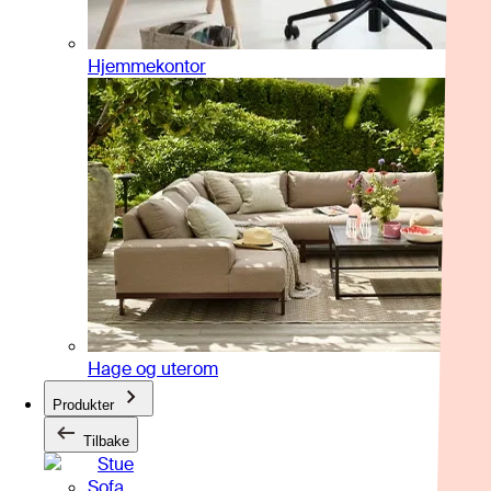
Hjemmekontor
Hage og uterom
Produkter
Tilbake
Stue
Sofa