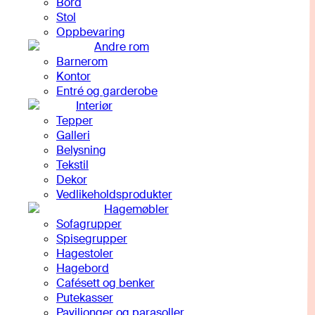
Bord
Stol
Oppbevaring
Andre rom
Barnerom
Kontor
Entré og garderobe
Interiør
Tepper
Galleri
Belysning
Tekstil
Dekor
Vedlikeholdsprodukter
Hagemøbler
Sofagrupper
Spisegrupper
Hagestoler
Hagebord
Cafésett og benker
Putekasser
Paviljonger og parasoller