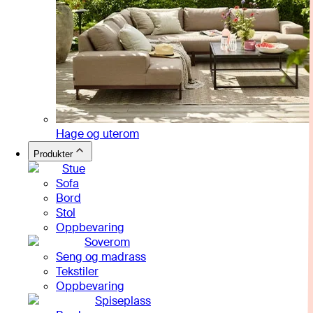
Hage og uterom
Produkter
Stue
Sofa
Bord
Stol
Oppbevaring
Soverom
Seng og madrass
Tekstiler
Oppbevaring
Spiseplass