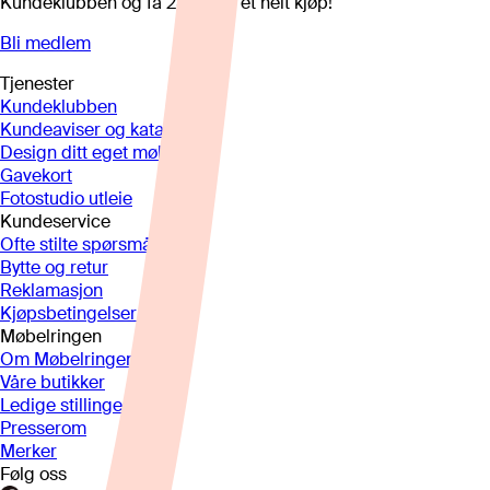
Kundeklubben og få 25%* på et helt kjøp!
Bli medlem
Tjenester
Kundeklubben
Kundeaviser og kataloger
Design ditt eget møbel
Gavekort
Fotostudio utleie
Kundeservice
Ofte stilte spørsmål
Bytte og retur
Reklamasjon
Kjøpsbetingelser
Møbelringen
Om Møbelringen
Våre butikker
Ledige stillinger
Presserom
Merker
Følg oss