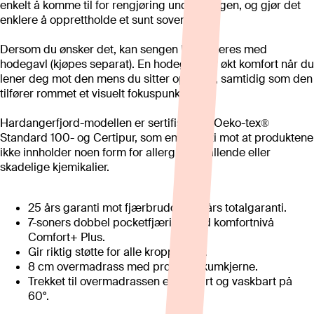
enkelt å komme til for rengjøring under sengen, og gjør det
enklere å opprettholde et sunt sovemiljø.
Dersom du ønsker det, kan sengen kombineres med
hodegavl (kjøpes separat). En hodegavl gir økt komfort når du
lener deg mot den mens du sitter oppreist, samtidig som den
tilfører rommet et visuelt fokuspunkt.
Hardangerfjord-modellen er sertifisert av Oeko-tex®
Standard 100- og Certipur, som en garanti mot at produktene
ikke innholder noen form for allergifremkallende eller
skadelige kjemikalier.
25 års garanti mot fjærbrudd og 5 års totalgaranti.
7-soners dobbel pocketfjæring med komfortnivå
Comfort+ Plus.
Gir riktig støtte for alle kroppstyper.
8 cm overmadrass med profilert skumkjerne.
Trekket til overmadrassen er delbart og vaskbart på
60°.