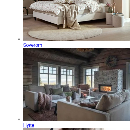
Soverom
Hytte