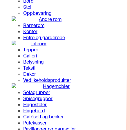
Bord
Stol
Oppbevaring
Andre rom
Barnerom
Kontor
Entré og garderobe
Interiør
Tepper
Galleri
Belysning
Tekstil
Dekor
Vedlikeholdsprodukter
Hagemøbler
Sofagrupper
Spisegrupper
Hagestoler
Hagebord
Cafésett og benker
Putekasser
Paviljonger og parasoller