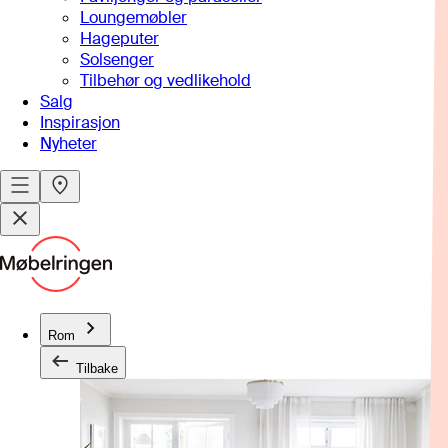
Loungemøbler
Hageputer
Solsenger
Tilbehør og vedlikehold
Salg
Inspirasjon
Nyheter
Rom
Tilbake