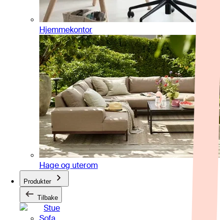
Hjemmekontor
Hage og uterom
Produkter
Tilbake
Stue
Sofa