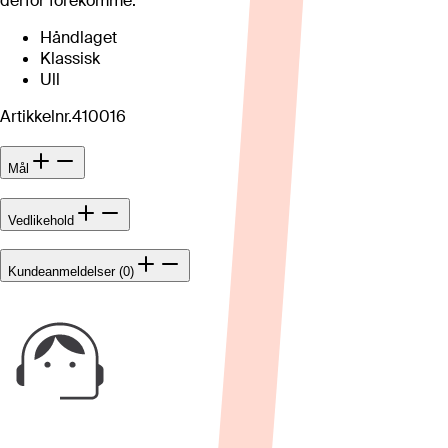
derfor forekomme.
Håndlaget
Klassisk
Ull
Artikkelnr.
410016
Mål
Vedlikehold
Kundeanmeldelser (0)