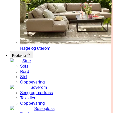
Hage og uterom
Produkter
Stue
Sofa
Bord
Stol
Oppbevaring
Soverom
Seng og madrass
Tekstiler
Oppbevaring
Spiseplass