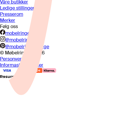
Våre butikker
Ledige stillinger
Presserom
Merker
Følg oss
mobelringen.no
@mobelringen
@mobelringennorge
© Møbelringen
2026
Personvern
Informasjonskapsler