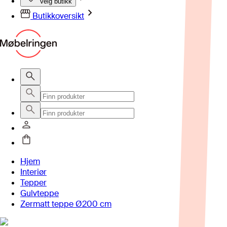
Velg butikk
Butikkoversikt
Hjem
Interiør
Tepper
Gulvteppe
Zermatt teppe Ø200 cm