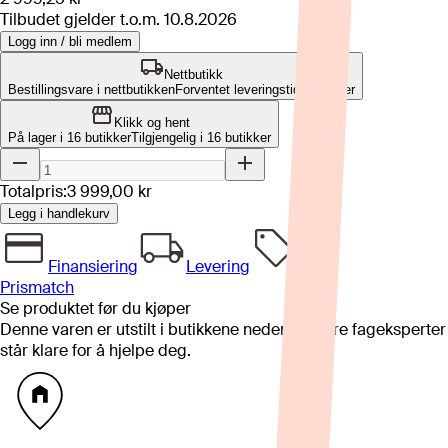
Tilbudet gjelder t.o.m.
10.8.2026
Logg inn / bli medlem
Nettbutikk
Bestillingsvare i nettbutikken
Forventet leveringstid: 6-8 uker
Klikk og hent
På lager i 16 butikker
Tilgjengelig i
16
butikker
Totalpris:
3 999,00 kr
Legg i handlekurv
Finansiering
Levering
Prismatch
Se produktet før du kjøper
Denne varen er utstilt i butikkene nedenfor. Våre fageksperter
står klare for å hjelpe deg.