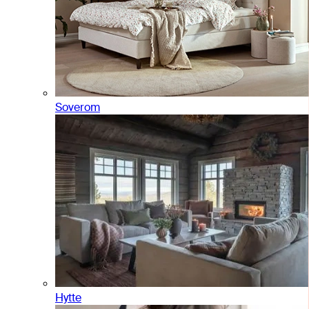
Soverom
Hytte