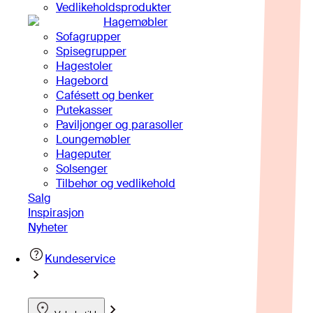
Vedlikeholdsprodukter
Hagemøbler
Sofagrupper
Spisegrupper
Hagestoler
Hagebord
Cafésett og benker
Putekasser
Paviljonger og parasoller
Loungemøbler
Hageputer
Solsenger
Tilbehør og vedlikehold
Salg
Inspirasjon
Nyheter
Kundeservice