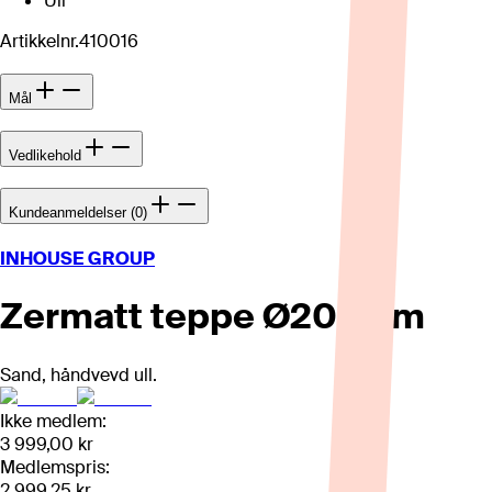
Ull
Artikkelnr.
410016
Mål
Vedlikehold
Kundeanmeldelser (0)
INHOUSE GROUP
Zermatt teppe Ø200 cm
Sand, håndvevd ull.
Ikke medlem:
3 999,00 kr
Medlemspris:
2 999,25 kr