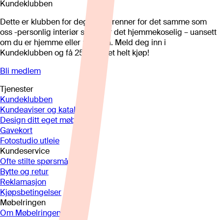
Kundeklubben
Dette er klubben for deg som brenner for det samme som
oss -personlig interiør som gjør det hjemmekoselig – uansett
om du er hjemme eller på hytta. Meld deg inn i
Kundeklubben og få 25%* på et helt kjøp!
Bli medlem
Tjenester
Kundeklubben
Kundeaviser og kataloger
Design ditt eget møbel
Gavekort
Fotostudio utleie
Kundeservice
Ofte stilte spørsmål
Bytte og retur
Reklamasjon
Kjøpsbetingelser
Møbelringen
Om Møbelringen