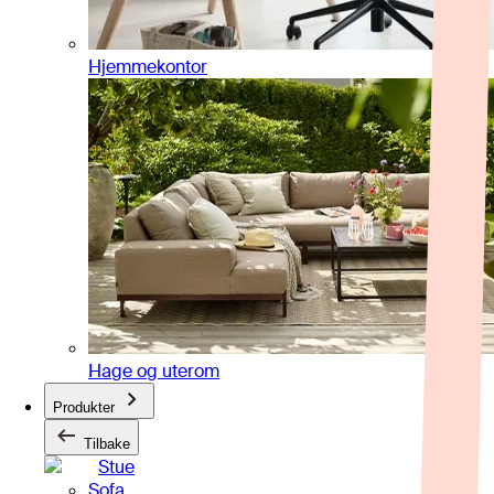
Hjemmekontor
Hage og uterom
Produkter
Tilbake
Stue
Sofa