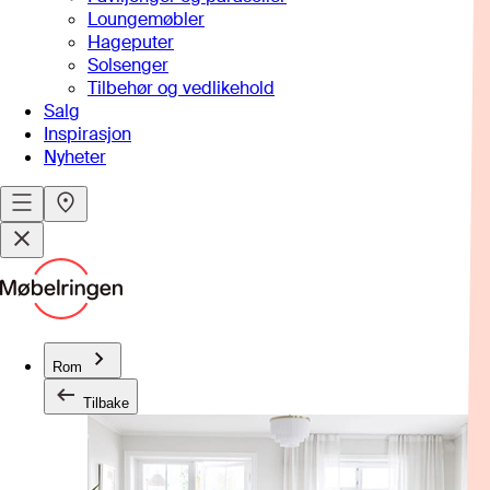
Loungemøbler
Hageputer
Solsenger
Tilbehør og vedlikehold
Salg
Inspirasjon
Nyheter
Rom
Tilbake