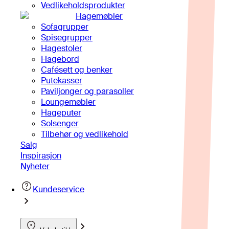
Vedlikeholdsprodukter
Hagemøbler
Sofagrupper
Spisegrupper
Hagestoler
Hagebord
Cafésett og benker
Putekasser
Paviljonger og parasoller
Loungemøbler
Hageputer
Solsenger
Tilbehør og vedlikehold
Salg
Inspirasjon
Nyheter
Kundeservice