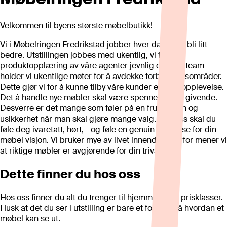
Velkommen til byens største møbelbutikk!
Vi i Møbelringen Fredrikstad jobber hver dag for å bli litt
bedre. Utstillingen jobbes med ukentlig, vi får
produktopplæring av våre agenter jevnlig og som team
holder vi ukentlige møter for å avdekke forbedringsområder.
Dette gjør vi for å kunne tilby våre kunder en god opplevelse.
Det å handle nye møbler skal være spennende og givende.
Desverre er det mange som føler på en frustrasjon og
usikkerhet når man skal gjøre mange valg. Hos oss skal du
føle deg ivaretatt, hørt, - og føle en genuin interesse for din
møbel visjon. Vi bruker mye av livet innendørs derfor mener vi
at riktige møbler er avgjørende for din trivsel.
Dette finner du hos oss
Hos oss finner du alt du trenger til hjemmet i alle prisklasser.
Husk at det du ser i utstilling er bare et forslag på hvordan et
møbel kan se ut.