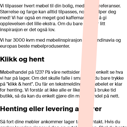
Vi tilpasser hvert møbel til din bolig, med dine preferanser.
Størrelse og farge kan alltid tilpasses, noe vi hjelper deg
med! Vi har også en meget god kaffemaskin for å gi
opplevelsen det lille ekstra. Om du bare trenger litt
inspirasjon er det også lov.
Vi har 3000 kvm med møbelinspirasjon fra skandinavia og
europas beste møbelprodusenter.
Klikk og hent
Møbelhandel på 123? På våre nettsider kan du enkelt se hva
vi har på lager. Om det skulle falle i smak kan du bare trykke
på "klikk & hent". Du får en tekstmelding når møbelet er klar
for henting. Vi forstår at ikke alle er like glad i å bruke tid
butikk, så da kan du enkelt gjøre din møbelhandel på nett.
Henting eller levering av varer
Så fort dine møbler ankommer lager tar vi kontakt. Hvis du