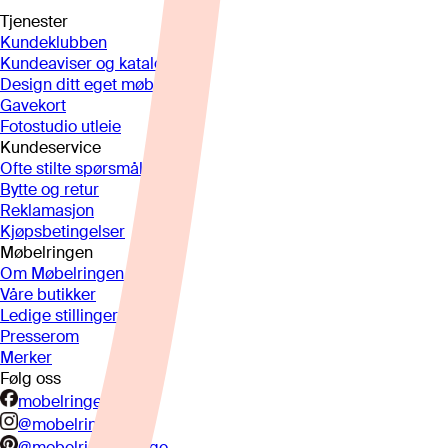
Tjenester
Kundeklubben
Kundeaviser og kataloger
Design ditt eget møbel
Gavekort
Fotostudio utleie
Kundeservice
Ofte stilte spørsmål
Bytte og retur
Reklamasjon
Kjøpsbetingelser
Møbelringen
Om Møbelringen
Våre butikker
Ledige stillinger
Presserom
Merker
Følg oss
mobelringen.no
@mobelringen
@mobelringennorge