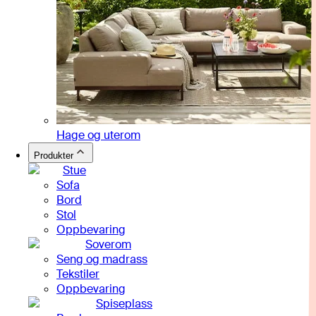
Hage og uterom
Produkter
Stue
Sofa
Bord
Stol
Oppbevaring
Soverom
Seng og madrass
Tekstiler
Oppbevaring
Spiseplass