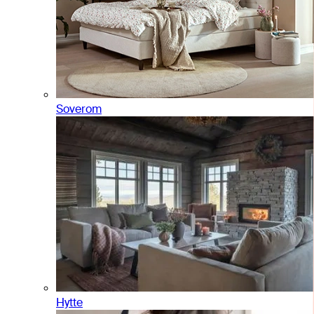
Soverom
Hytte