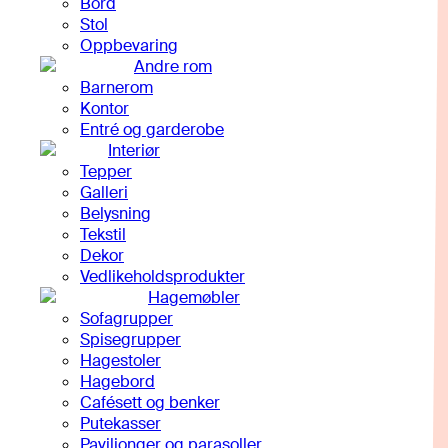
Bord
Stol
Oppbevaring
Andre rom
Barnerom
Kontor
Entré og garderobe
Interiør
Tepper
Galleri
Belysning
Tekstil
Dekor
Vedlikeholdsprodukter
Hagemøbler
Sofagrupper
Spisegrupper
Hagestoler
Hagebord
Cafésett og benker
Putekasser
Paviljonger og parasoller