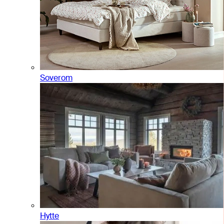
Soverom
Hytte