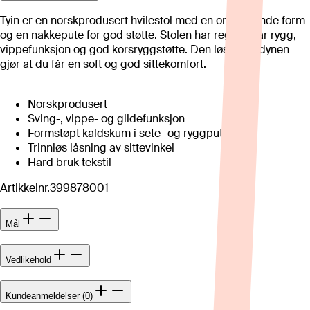
Tyin er en norskprodusert hvilestol med en omsluttende form
og en nakkepute for god støtte. Stolen har regulerbar rygg,
vippefunksjon og god korsryggstøtte. Den løse setedynen
gjør at du får en soft og god sittekomfort.
Norskprodusert
Sving-, vippe- og glidefunksjon
Formstøpt kaldskum i sete- og ryggpute
Trinnløs låsning av sittevinkel
Hard bruk tekstil
Artikkelnr.
399878001
Mål
Vedlikehold
Kundeanmeldelser (0)