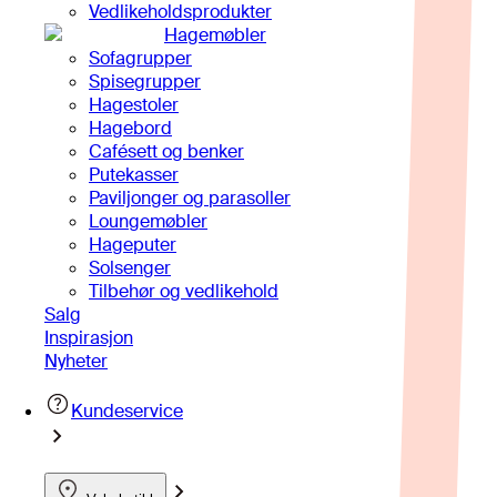
Vedlikeholdsprodukter
Hagemøbler
Sofagrupper
Spisegrupper
Hagestoler
Hagebord
Cafésett og benker
Putekasser
Paviljonger og parasoller
Loungemøbler
Hageputer
Solsenger
Tilbehør og vedlikehold
Salg
Inspirasjon
Nyheter
Kundeservice