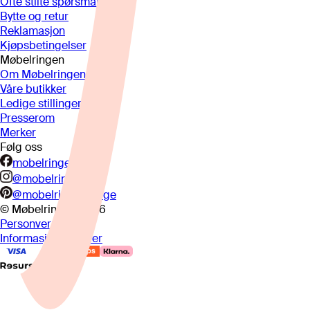
Ofte stilte spørsmål
Bytte og retur
Reklamasjon
Kjøpsbetingelser
Møbelringen
Om Møbelringen
Våre butikker
Ledige stillinger
Presserom
Merker
Følg oss
mobelringen.no
@mobelringen
@mobelringennorge
© Møbelringen
2026
Personvern
Informasjonskapsler