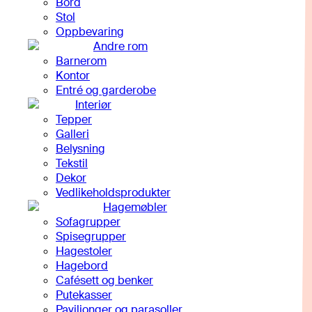
Bord
Stol
Oppbevaring
Andre rom
Barnerom
Kontor
Entré og garderobe
Interiør
Tepper
Galleri
Belysning
Tekstil
Dekor
Vedlikeholdsprodukter
Hagemøbler
Sofagrupper
Spisegrupper
Hagestoler
Hagebord
Cafésett og benker
Putekasser
Paviljonger og parasoller