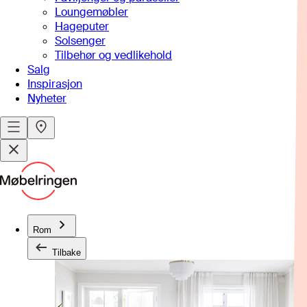
Loungemøbler
Hageputer
Solsenger
Tilbehør og vedlikehold
Salg
Inspirasjon
Nyheter
Rom
Tilbake