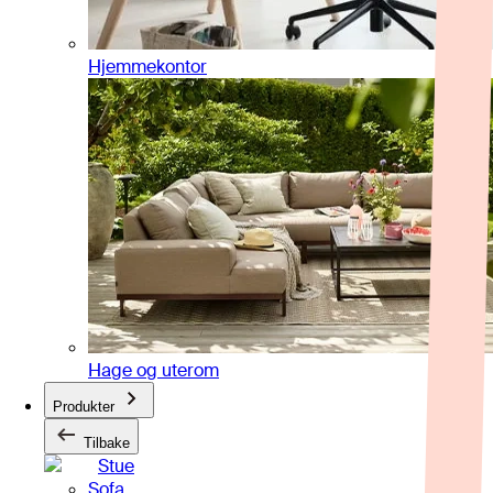
Hjemmekontor
Hage og uterom
Produkter
Tilbake
Stue
Sofa