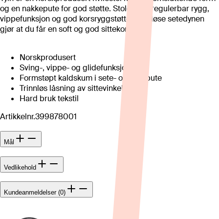
og en nakkepute for god støtte. Stolen har regulerbar rygg,
vippefunksjon og god korsryggstøtte. Den løse setedynen
gjør at du får en soft og god sittekomfort.
Norskprodusert
Sving-, vippe- og glidefunksjon
Formstøpt kaldskum i sete- og ryggpute
Trinnløs låsning av sittevinkel
Hard bruk tekstil
Artikkelnr.
399878001
Mål
Vedlikehold
Kundeanmeldelser (0)