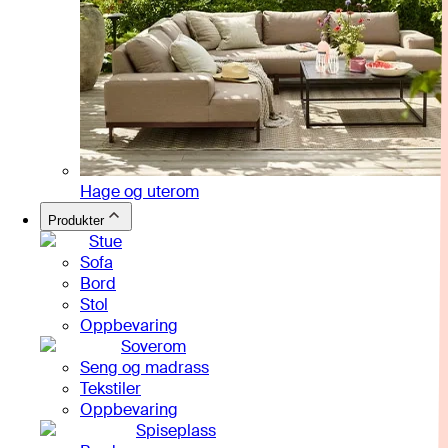
Hage og uterom
Produkter
Stue
Sofa
Bord
Stol
Oppbevaring
Soverom
Seng og madrass
Tekstiler
Oppbevaring
Spiseplass