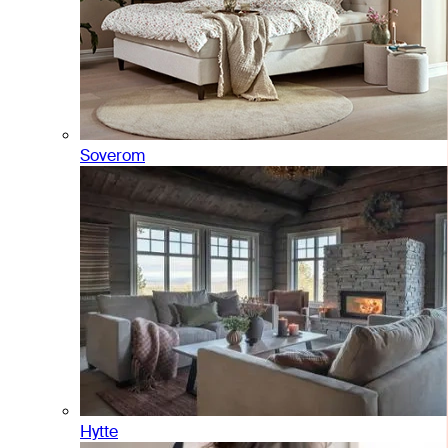
Soverom
Hytte