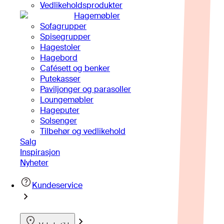
Vedlikeholdsprodukter
Hagemøbler
Sofagrupper
Spisegrupper
Hagestoler
Hagebord
Cafésett og benker
Putekasser
Paviljonger og parasoller
Loungemøbler
Hageputer
Solsenger
Tilbehør og vedlikehold
Salg
Inspirasjon
Nyheter
Kundeservice