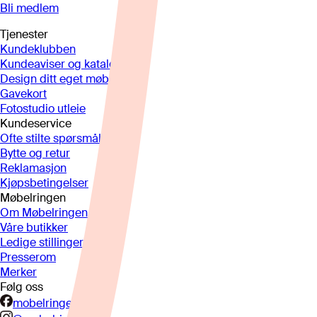
Bli medlem
Tjenester
Kundeklubben
Kundeaviser og kataloger
Design ditt eget møbel
Gavekort
Fotostudio utleie
Kundeservice
Ofte stilte spørsmål
Bytte og retur
Reklamasjon
Kjøpsbetingelser
Møbelringen
Om Møbelringen
Våre butikker
Ledige stillinger
Presserom
Merker
Følg oss
mobelringen.no