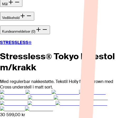
Mål
Vedlikehold
Kundeanmeldelser (0)
STRESSLESS®
Stressless® Tokyo lenestol
m/krakk
Med regulerbar nakkestøtte. Tekstil Holly forest brown med
Cross understell i matt sort.
30 599,00 kr