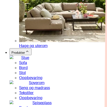
Hage og uterom
Produkter
Stue
Sofa
Bord
Stol
Oppbevaring
Soverom
Seng og madrass
Tekstiler
Oppbevaring
Spiseplass