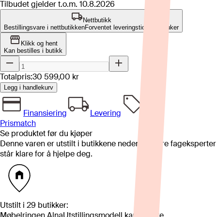
Tilbudet gjelder t.o.m.
10.8.2026
Nettbutikk
Bestillingsvare i nettbutikken
Forventet leveringstid: 10-12 uker
Klikk og hent
Kan bestilles i butikk
Totalpris:
30 599,00 kr
Legg i handlekurv
Finansiering
Levering
Prismatch
Se produktet før du kjøper
Denne varen er utstilt i butikkene nedenfor. Våre fageksperter
står klare for å hjelpe deg.
Utstilt i
29
butikker
:
Møbelringen Alna
Utstillingsmodell kan variere