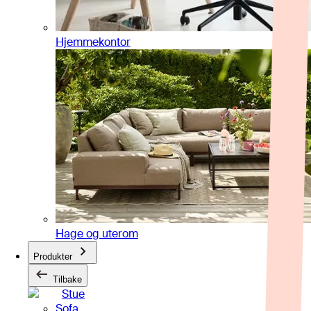
Hjemmekontor
Hage og uterom
Produkter
Tilbake
Stue
Sofa