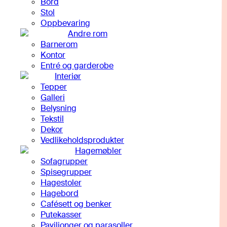
Bord
Stol
Oppbevaring
Andre rom
Barnerom
Kontor
Entré og garderobe
Interiør
Tepper
Galleri
Belysning
Tekstil
Dekor
Vedlikeholdsprodukter
Hagemøbler
Sofagrupper
Spisegrupper
Hagestoler
Hagebord
Cafésett og benker
Putekasser
Paviljonger og parasoller