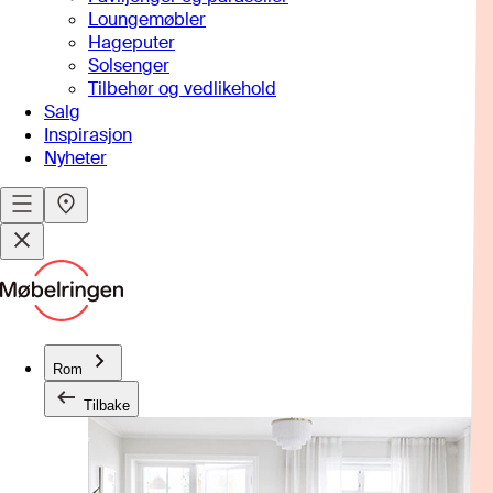
Loungemøbler
Hageputer
Solsenger
Tilbehør og vedlikehold
Salg
Inspirasjon
Nyheter
Rom
Tilbake