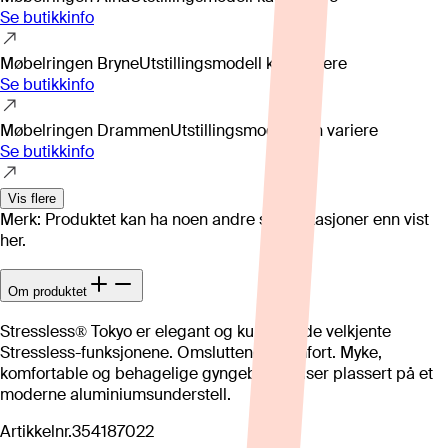
Se butikkinfo
Møbelringen Bryne
Utstillingsmodell kan variere
Se butikkinfo
Møbelringen Drammen
Utstillingsmodell kan variere
Se butikkinfo
Vis flere
Merk: Produktet kan ha noen andre spesifikasjoner enn vist
her.
Om produktet
Stressless® Tokyo er elegant og kul, med de velkjente
Stressless-funksjonene. Omsluttende komfort. Myke,
komfortable og behagelige gyngebevegelser plassert på et
moderne aluminiumsunderstell.
Artikkelnr.
354187022