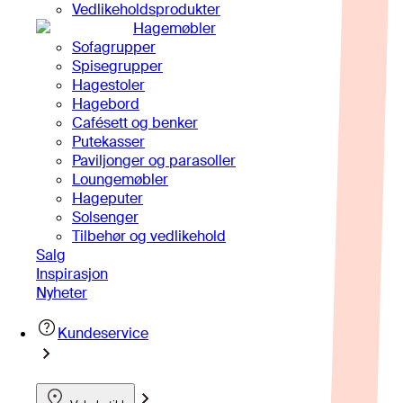
Vedlikeholdsprodukter
Hagemøbler
Sofagrupper
Spisegrupper
Hagestoler
Hagebord
Cafésett og benker
Putekasser
Paviljonger og parasoller
Loungemøbler
Hageputer
Solsenger
Tilbehør og vedlikehold
Salg
Inspirasjon
Nyheter
Kundeservice