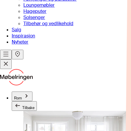
Loungemøbler
Hageputer
Solsenger
Tilbehør og vedlikehold
Salg
Inspirasjon
Nyheter
Rom
Tilbake