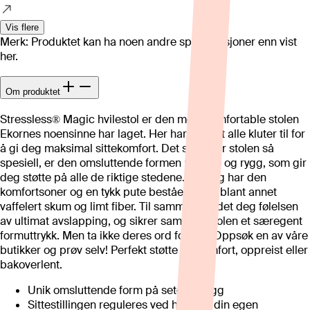
Vis flere
Merk: Produktet kan ha noen andre spesifikasjoner enn vist
her.
Om produktet
Stressless® Magic hvilestol er den mest komfortable stolen
Ekornes noensinne har laget. Her har de lagt alle kluter til for
å gi deg maksimal sittekomfort. Det som gjør stolen så
spesiell, er den omsluttende formen på sete og rygg, som gir
deg støtte på alle de riktige stedene. I tillegg har den
komfortsoner og en tykk pute bestående av blant annet
vaffelert skum og limt fiber. Til sammen gir det deg følelsen
av ultimat avslapping, og sikrer samtidig stolen et særegent
formuttrykk. Men ta ikke deres ord for det: Oppsøk en av våre
butikker og prøv selv! Perfekt støtte og komfort, oppreist eller
bakoverlent.
Unik omsluttende form på sete og rygg
Sittestillingen reguleres ved hjelp av din egen