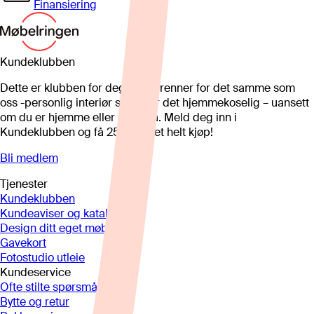
Finansiering
Kundeklubben
Dette er klubben for deg som brenner for det samme som
oss -personlig interiør som gjør det hjemmekoselig – uansett
om du er hjemme eller på hytta. Meld deg inn i
Kundeklubben og få 25%* på et helt kjøp!
Bli medlem
Tjenester
Kundeklubben
Kundeaviser og kataloger
Design ditt eget møbel
Gavekort
Fotostudio utleie
Kundeservice
Ofte stilte spørsmål
Bytte og retur