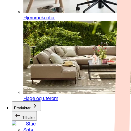
Hjemmekontor
Hage og uterom
Produkter
Tilbake
Stue
Sofa