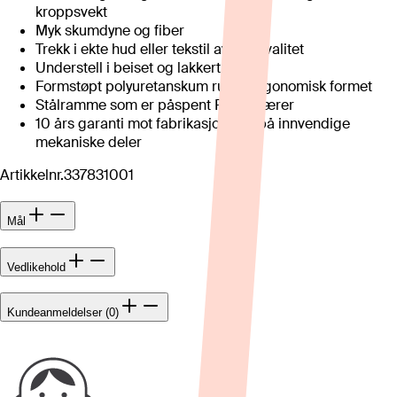
kroppsvekt
Myk skumdyne og fiber
Trekk i ekte hud eller tekstil av høy kvalitet
Understell i beiset og lakkert bøk
Formstøpt polyuretanskum rundt ergonomisk formet
Stålramme som er påspent Flexo-fjærer
10 års garanti mot fabrikasjonsfeil på innvendige
mekaniske deler
Artikkelnr.
337831001
Mål
Vedlikehold
Kundeanmeldelser (0)