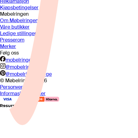
Reklamasjon
Kjøpsbetingelser
Møbelringen
Om Møbelringen
Våre butikker
Ledige stillinger
Presserom
Merker
Følg oss
mobelringen.no
@mobelringen
@mobelringennorge
© Møbelringen
2026
Personvern
Informasjonskapsler