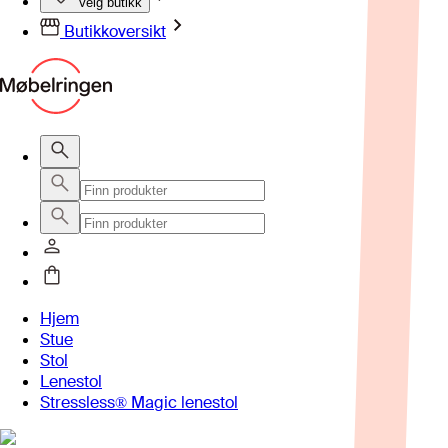
Velg butikk
Butikkoversikt
Hjem
Stue
Stol
Lenestol
Stressless® Magic lenestol