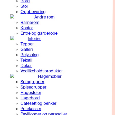
Bord
Stol
Oppbevaring
Andre rom
Barnerom
Kontor
Entré og garderobe
Interiør
Tepper
Galleri
Belysning
Tekstil
Dekor
Vedlikeholdsprodukter
Hagemøbler
Sofagrupper
Spisegrupper
Hagestoler
Hagebord
Cafésett og benker
Putekasser
Paviljonger og parasoller