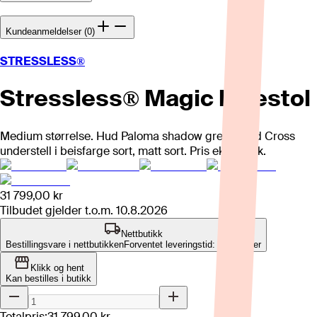
Kundeanmeldelser (0)
STRESSLESS®
Stressless® Magic lenestol
Medium størrelse. Hud Paloma shadow green med Cross
understell i beisfarge sort, matt sort. Pris eks. krakk.
31 799,00 kr
Tilbudet gjelder t.o.m.
10.8.2026
Nettbutikk
Bestillingsvare i nettbutikken
Forventet leveringstid: 10-12 uker
Klikk og hent
Kan bestilles i butikk
Totalpris:
31 799,00 kr