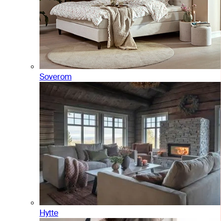
Soverom
Hytte