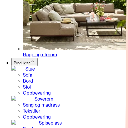
Hage og uterom
Produkter
Stue
Sofa
Bord
Stol
Oppbevaring
Soverom
Seng og madrass
Tekstiler
Oppbevaring
Spiseplass