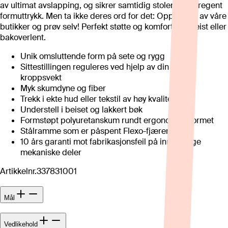
av ultimat avslapping, og sikrer samtidig stolen et særegent
formuttrykk. Men ta ikke deres ord for det: Oppsøk en av våre
butikker og prøv selv! Perfekt støtte og komfort, oppreist eller
bakoverlent.
Unik omsluttende form på sete og rygg
Sittestillingen reguleres ved hjelp av din egen
kroppsvekt
Myk skumdyne og fiber
Trekk i ekte hud eller tekstil av høy kvalitet
Understell i beiset og lakkert bøk
Formstøpt polyuretanskum rundt ergonomisk formet
Stålramme som er påspent Flexo-fjærer
10 års garanti mot fabrikasjonsfeil på innvendige
mekaniske deler
Artikkelnr.
337831001
Mål
Vedlikehold