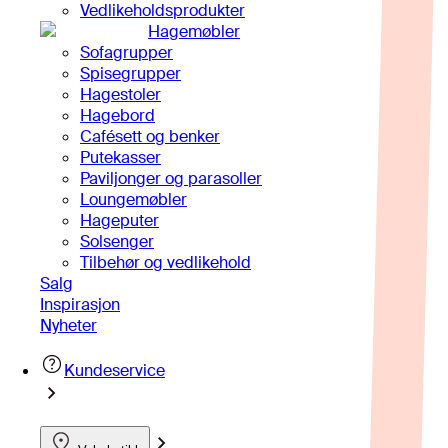
Vedlikeholdsprodukter
Hagemøbler
Sofagrupper
Spisegrupper
Hagestoler
Hagebord
Cafésett og benker
Putekasser
Paviljonger og parasoller
Loungemøbler
Hageputer
Solsenger
Tilbehør og vedlikehold
Salg
Inspirasjon
Nyheter
Kundeservice