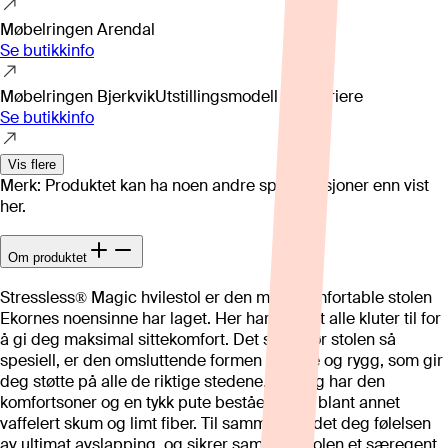
Møbelringen Arendal
Se butikkinfo
Møbelringen Bjerkvik
Utstillingsmodell kan variere
Se butikkinfo
Vis flere
Merk: Produktet kan ha noen andre spesifikasjoner enn vist
her.
Om produktet
Stressless® Magic hvilestol er den mest komfortable stolen
Ekornes noensinne har laget. Her har de lagt alle kluter til for
å gi deg maksimal sittekomfort. Det som gjør stolen så
spesiell, er den omsluttende formen på sete og rygg, som gir
deg støtte på alle de riktige stedene. I tillegg har den
komfortsoner og en tykk pute bestående av blant annet
vaffelert skum og limt fiber. Til sammen gir det deg følelsen
av ultimat avslapping, og sikrer samtidig stolen et særegent