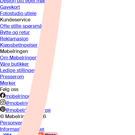
Design ditt eget møbel
Gavekort
Fotostudio utleie
Kundeservice
Ofte stilte spørsmål
Bytte og retur
Reklamasjon
Kjøpsbetingelser
Møbelringen
Om Møbelringen
Våre butikker
Ledige stillinger
Presserom
Merker
Følg oss
mobelringen.no
@mobelringen
@mobelringennorge
© Møbelringen
2026
Personvern
Informasjonskapsler