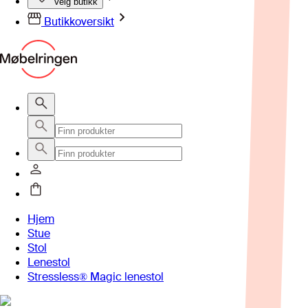
Velg butikk
Butikkoversikt
Hjem
Stue
Stol
Lenestol
Stressless® Magic lenestol