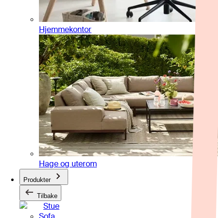
Hjemmekontor
Hage og uterom
Produkter
Tilbake
Stue
Sofa