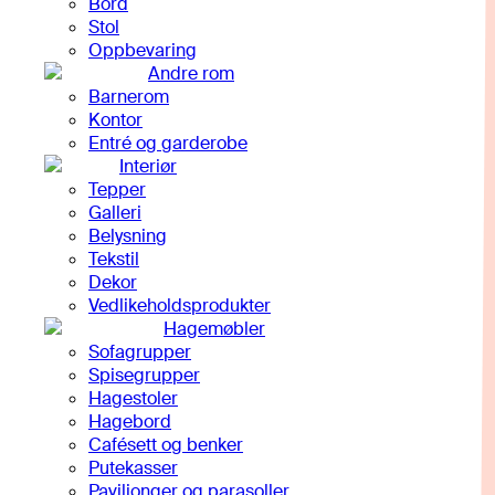
Bord
Stol
Oppbevaring
Andre rom
Barnerom
Kontor
Entré og garderobe
Interiør
Tepper
Galleri
Belysning
Tekstil
Dekor
Vedlikeholdsprodukter
Hagemøbler
Sofagrupper
Spisegrupper
Hagestoler
Hagebord
Cafésett og benker
Putekasser
Paviljonger og parasoller