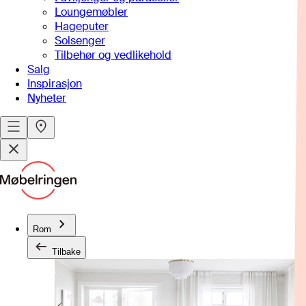
Loungemøbler
Hageputer
Solsenger
Tilbehør og vedlikehold
Salg
Inspirasjon
Nyheter
Rom
Tilbake