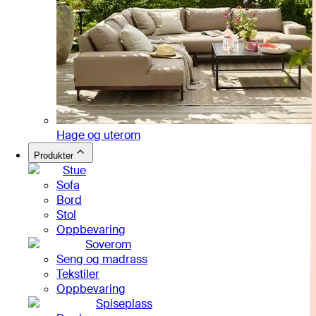
Hage og uterom
Produkter
Stue
Sofa
Bord
Stol
Oppbevaring
Soverom
Seng og madrass
Tekstiler
Oppbevaring
Spiseplass