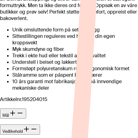
formuttrykk. Men ta ikke deres ord for det: Oppsøk en av våre
butikker og prøv selv! Perfekt støtte og komfort, oppreist eller
bakoverlent.
Unik omsluttende form på sete og rygg
Sittestillingen reguleres ved hjelp av din egen
kroppsvekt
Myk skumdyne og fiber
Trekk i ekte hud eller tekstil av høy kvalitet
Understell i beiset og lakkert bøk
Formstøpt polyuretanskum rundt ergonomisk formet
Stålramme som er påspent Flexo-fjærer
10 års garanti mot fabrikasjonsfeil på innvendige
mekaniske deler
Artikkelnr.
195204015
Mål
Vedlikehold