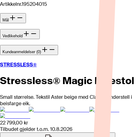
Artikkelnr.
195204015
Mål
Vedlikehold
Kundeanmeldelser (0)
STRESSLESS®
Stressless® Magic lenestol
Small størrelse. Tekstil Aster beige med Classic understell i
beisfarge eik.
22 799,00 kr
Tilbudet gjelder t.o.m.
10.8.2026