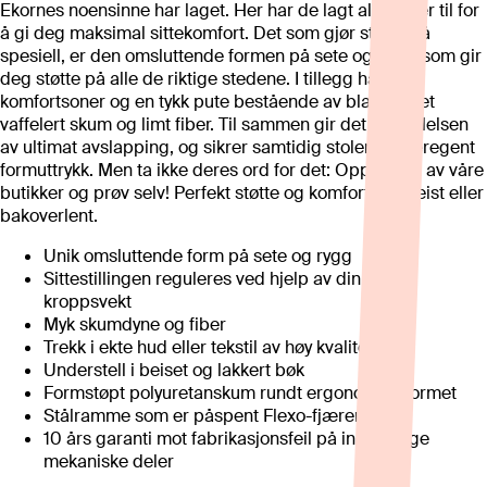
Ekornes noensinne har laget. Her har de lagt alle kluter til for
å gi deg maksimal sittekomfort. Det som gjør stolen så
spesiell, er den omsluttende formen på sete og rygg, som gir
deg støtte på alle de riktige stedene. I tillegg har den
komfortsoner og en tykk pute bestående av blant annet
vaffelert skum og limt fiber. Til sammen gir det deg følelsen
av ultimat avslapping, og sikrer samtidig stolen et særegent
formuttrykk. Men ta ikke deres ord for det: Oppsøk en av våre
butikker og prøv selv! Perfekt støtte og komfort, oppreist eller
bakoverlent.
Unik omsluttende form på sete og rygg
Sittestillingen reguleres ved hjelp av din egen
kroppsvekt
Myk skumdyne og fiber
Trekk i ekte hud eller tekstil av høy kvalitet
Understell i beiset og lakkert bøk
Formstøpt polyuretanskum rundt ergonomisk formet
Stålramme som er påspent Flexo-fjærer
10 års garanti mot fabrikasjonsfeil på innvendige
mekaniske deler