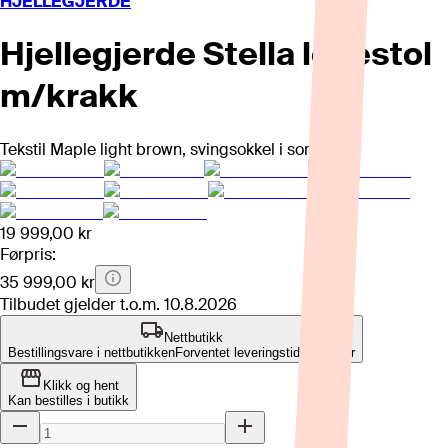
HJELLEGJERDE
Hjellegjerde Stella lenestol
m/krakk
Tekstil Maple light brown, svingsokkel i sort stål.
19 999,00 kr
Førpris:
35 999,00 kr
Tilbudet gjelder t.o.m.
10.8.2026
Nettbutikk
Bestillingsvare i nettbutikken
Forventet leveringstid: 2-3 uker
Klikk og hent
Kan bestilles i butikk