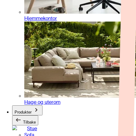
Hjemmekontor
Hage og uterom
Produkter
Tilbake
Stue
Sofa