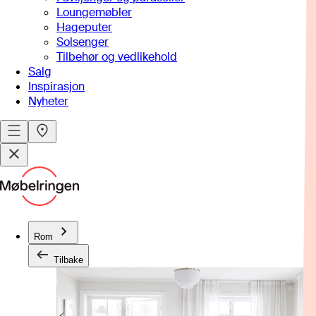
Loungemøbler
Hageputer
Solsenger
Tilbehør og vedlikehold
Salg
Inspirasjon
Nyheter
Rom
Tilbake