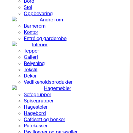
Bord
Stol
Oppbevaring
Andre rom
Barnerom
Kontor
Entré og garderobe
Interiør
Tepper
Galleri
Belysning
Tekstil
Dekor
Vedlikeholdsprodukter
Hagemøbler
Sofagrupper
Spisegrupper
Hagestoler
Hagebord
Cafésett og benker
Putekasser
Paviljonger og parasoller