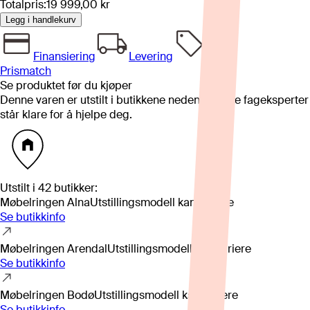
Totalpris:
19 999,00 kr
Legg i handlekurv
Finansiering
Levering
Prismatch
Se produktet før du kjøper
Denne varen er utstilt i butikkene nedenfor. Våre fageksperter
står klare for å hjelpe deg.
Utstilt i
42
butikker
:
Møbelringen Alna
Utstillingsmodell kan variere
Se butikkinfo
Møbelringen Arendal
Utstillingsmodell kan variere
Se butikkinfo
Møbelringen Bodø
Utstillingsmodell kan variere
Se butikkinfo