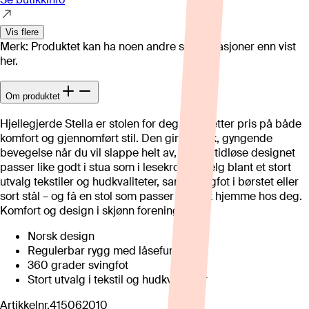
Vis flere
Merk: Produktet kan ha noen andre spesifikasjoner enn vist
her.
Om produktet
Hjellegjerde Stella er stolen for deg som setter pris på både
komfort og gjennomført stil. Den gir en myk, gyngende
bevegelse når du vil slappe helt av, og det tidløse designet
passer like godt i stua som i lesekroken. Velg blant et stort
utvalg tekstiler og hudkvaliteter, samt svingfot i børstet eller
sort stål – og få en stol som passer perfekt hjemme hos deg.
Komfort og design i skjønn forening!
Norsk design
Regulerbar rygg med låsefunksjon
360 grader svingfot
Stort utvalg i tekstil og hudkvaliteter
Artikkelnr.
415062010