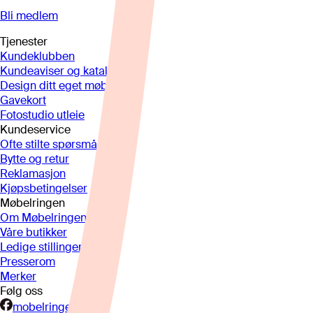
Bli medlem
Tjenester
Kundeklubben
Kundeaviser og kataloger
Design ditt eget møbel
Gavekort
Fotostudio utleie
Kundeservice
Ofte stilte spørsmål
Bytte og retur
Reklamasjon
Kjøpsbetingelser
Møbelringen
Om Møbelringen
Våre butikker
Ledige stillinger
Presserom
Merker
Følg oss
mobelringen.no