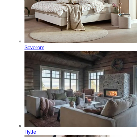
Soverom
Hytte