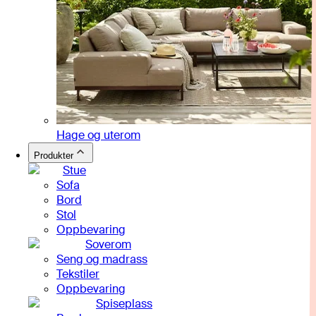
Hage og uterom
Produkter
Stue
Sofa
Bord
Stol
Oppbevaring
Soverom
Seng og madrass
Tekstiler
Oppbevaring
Spiseplass