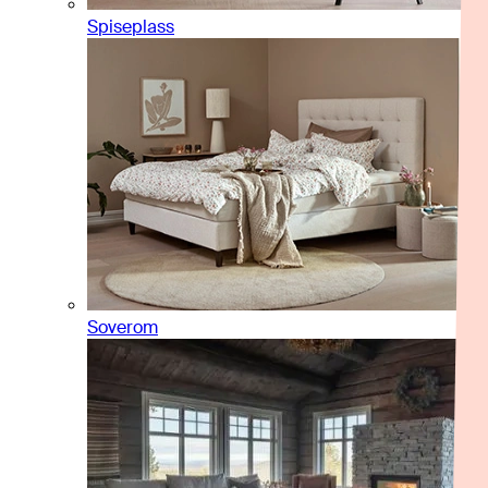
Spiseplass
Soverom