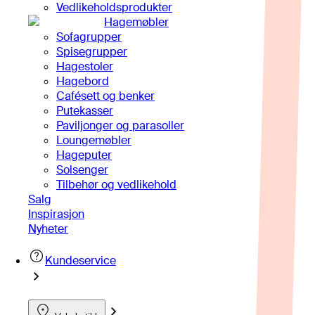
Vedlikeholdsprodukter
Hagemøbler
Sofagrupper
Spisegrupper
Hagestoler
Hagebord
Cafésett og benker
Putekasser
Paviljonger og parasoller
Loungemøbler
Hageputer
Solsenger
Tilbehør og vedlikehold
Salg
Inspirasjon
Nyheter
Kundeservice