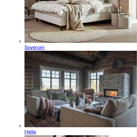
Soverom
Hytte