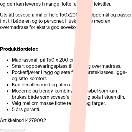
og den kan leveres i mange flotte farger og tekstiler.
Utslått sovesofa måler hele 150x200 cm i liggemål og passer
fint til både en og to personer. Husk å kjøpe med en
overmadrass for ekstra god sovekomfort.
Produktfordeler
:
Madrassmål på 150 x 200 cm.
Smart oppbevaringsplass til dyne og overmadrass.
Pocketfjærer i rygg og sete for en førsteklasses ligge-
og sitte-komfort.
Kan bestilles med og uten armer.
Moderne og trendy-kombinasjonsmøbel som kan
brukes både som sovesofa og vanlig sofa i stuen din.
Velg mellom masse flotte tekstiler og farger.
5 års garanti.
Artikkelnr.
414279002