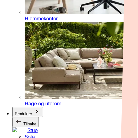
Hjemmekontor
Hage og uterom
Produkter
Tilbake
Stue
Sofa