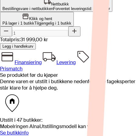
Nettbutikk
Bestillingsvare i nettbutikken
Forventet leveringstid: 8-12 uker
Klikk og hent
På lager i 1 butikk
Tilgjengelig i
1
butikk
Totalpris:
31 999,00 kr
Legg i handlekurv
Finansiering
Levering
Prismatch
Se produktet før du kjøper
Denne varen er utstilt i butikkene nedenfor. Våre fageksperter
står klare for å hjelpe deg.
Utstilt i
47
butikker
:
Møbelringen Alna
Utstillingsmodell kan variere
Se butikkinfo