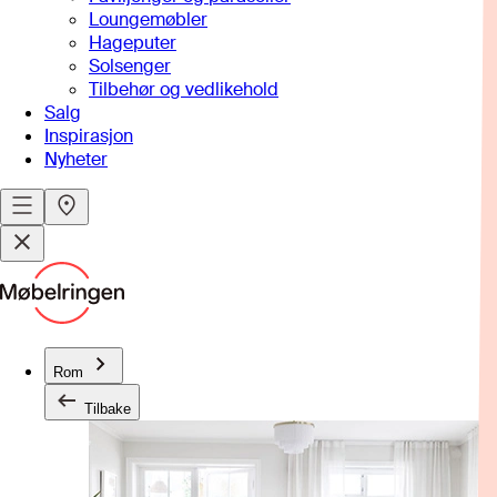
Loungemøbler
Hageputer
Solsenger
Tilbehør og vedlikehold
Salg
Inspirasjon
Nyheter
Rom
Tilbake