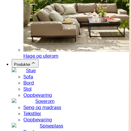
Hage og uterom
Produkter
Stue
Sofa
Bord
Stol
Oppbevaring
Soverom
Seng og madrass
Tekstiler
Oppbevaring
Spiseplass