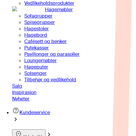
Vedlikeholdsprodukter
Hagemøbler
Sofagrupper
Spisegrupper
Hagestoler
Hagebord
Cafésett og benker
Putekasser
Paviljonger og parasoller
Loungemøbler
Hageputer
Solsenger
Tilbehør og vedlikehold
Salg
Inspirasjon
Nyheter
Kundeservice