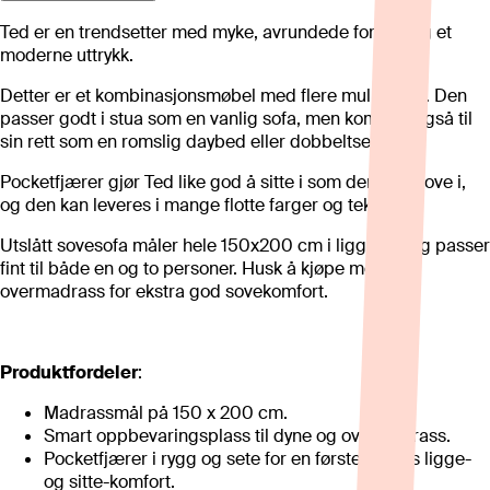
Ted er en trendsetter med myke, avrundede former og et
moderne uttrykk.
Detter er et kombinasjonsmøbel med flere muligheter. Den
passer godt i stua som en vanlig sofa, men kommer også til
sin rett som en romslig daybed eller dobbeltseng.
Pocketfjærer gjør Ted like god å sitte i som den er å sove i,
og den kan leveres i mange flotte farger og tekstiler.
Utslått sovesofa måler hele 150x200 cm i liggemål og passer
fint til både en og to personer. Husk å kjøpe med en
overmadrass for ekstra god sovekomfort.
Produktfordeler
:
Madrassmål på 150 x 200 cm.
Smart oppbevaringsplass til dyne og overmadrass.
Pocketfjærer i rygg og sete for en førsteklasses ligge-
og sitte-komfort.