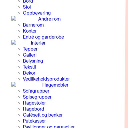
Bord
Stol
Oppbevaring
Andre rom
Barnerom
Kontor
Entré og garderobe
Interiør
Tepper
Galleri
Belysning
Tekstil
Dekor
Vedlikeholdsprodukter
Hagemøbler
Sofagrupper
Spisegrupper
Hagestoler
Hagebord
Cafésett og benker
Putekasser
Paviljonger og parasoller