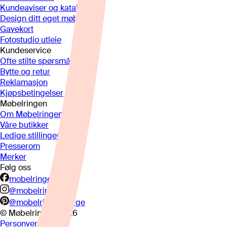
Kundeaviser og kataloger
Design ditt eget møbel
Gavekort
Fotostudio utleie
Kundeservice
Ofte stilte spørsmål
Bytte og retur
Reklamasjon
Kjøpsbetingelser
Møbelringen
Om Møbelringen
Våre butikker
Ledige stillinger
Presserom
Merker
Følg oss
mobelringen.no
@mobelringen
@mobelringennorge
© Møbelringen
2026
Personvern