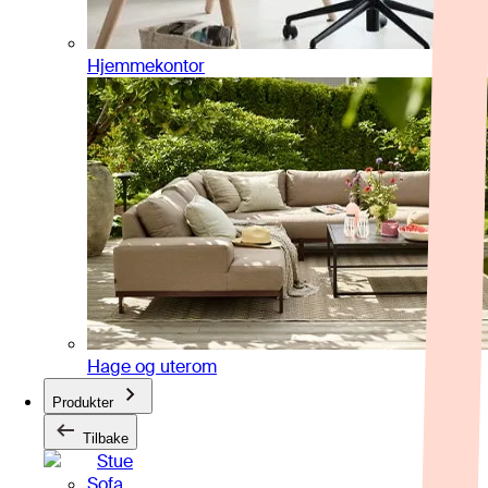
Hjemmekontor
Hage og uterom
Produkter
Tilbake
Stue
Sofa