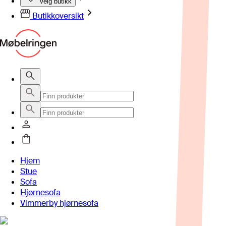
Velg butikk
Butikkoversikt
Hjem
Stue
Sofa
Hjørnesofa
Vimmerby hjørnesofa