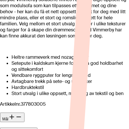
som modulsofa som kan tilpasses etter rommet og dine
behov - her kan du få et nett oppsett perfekt for deg med litt
mindre plass, eller et stort og romslig oppsett for hele
familien. Velg mellom et stort utvalg tekstiler i ulike teksturer
og farger for å skape din drømmesofa. Med Vimmerby har
kan finne akkurat den løsningen som passer deg.
Heltre rammeverk med nozag-fjærer
Setepute i kaldskum kjerne for ekstra god holdbarhet
og sittekomfort
Vendbare ryggputer for lengre levetid
Avtagbare trekk på sete- og ryggputer
Hardbruktekstil
Stort utvalg i ulike oppsett, med valg av tekstil og ben
Artikkelnr.
377803005
Mål