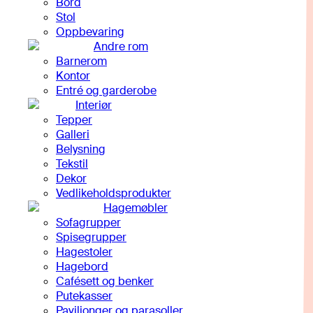
Bord
Stol
Oppbevaring
Andre rom
Barnerom
Kontor
Entré og garderobe
Interiør
Tepper
Galleri
Belysning
Tekstil
Dekor
Vedlikeholdsprodukter
Hagemøbler
Sofagrupper
Spisegrupper
Hagestoler
Hagebord
Cafésett og benker
Putekasser
Paviljonger og parasoller