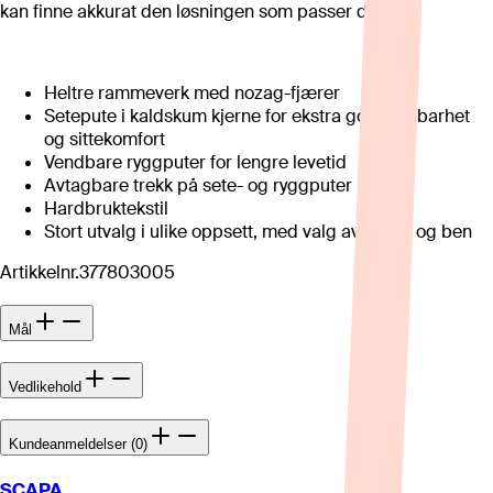
kan finne akkurat den løsningen som passer deg.
Heltre rammeverk med nozag-fjærer
Setepute i kaldskum kjerne for ekstra god holdbarhet
og sittekomfort
Vendbare ryggputer for lengre levetid
Avtagbare trekk på sete- og ryggputer
Hardbruktekstil
Stort utvalg i ulike oppsett, med valg av tekstil og ben
Artikkelnr.
377803005
Mål
Vedlikehold
Kundeanmeldelser (0)
SCAPA