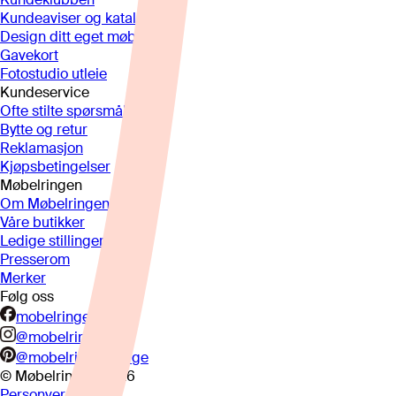
Kundeaviser og kataloger
Design ditt eget møbel
Gavekort
Fotostudio utleie
Kundeservice
Ofte stilte spørsmål
Bytte og retur
Reklamasjon
Kjøpsbetingelser
Møbelringen
Om Møbelringen
Våre butikker
Ledige stillinger
Presserom
Merker
Følg oss
mobelringen.no
@mobelringen
@mobelringennorge
© Møbelringen
2026
Personvern