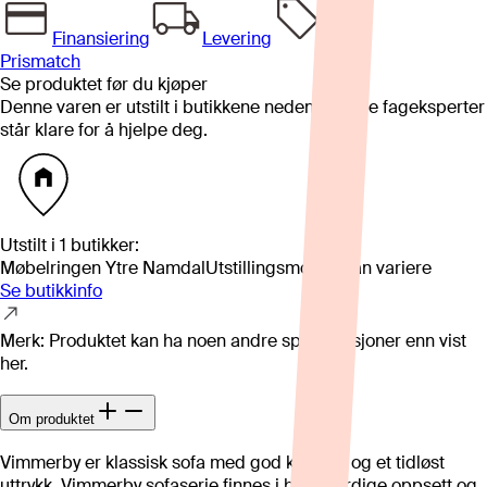
Finansiering
Levering
Prismatch
Se produktet før du kjøper
Denne varen er utstilt i butikkene nedenfor. Våre fageksperter
står klare for å hjelpe deg.
Utstilt i
1
butikker
:
Møbelringen Ytre Namdal
Utstillingsmodell kan variere
Se butikkinfo
Merk: Produktet kan ha noen andre spesifikasjoner enn vist
her.
Om produktet
Vimmerby er klassisk sofa med god komfort og et tidløst
uttrykk. Vimmerby sofaserie finnes i både ferdige oppsett og