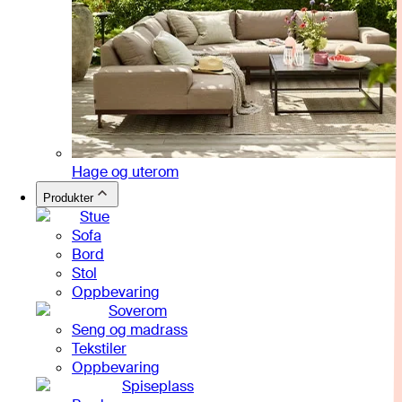
Hage og uterom
Produkter
Stue
Sofa
Bord
Stol
Oppbevaring
Soverom
Seng og madrass
Tekstiler
Oppbevaring
Spiseplass