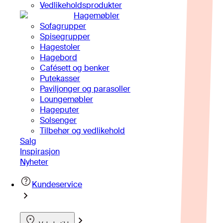
Vedlikeholdsprodukter
Hagemøbler
Sofagrupper
Spisegrupper
Hagestoler
Hagebord
Cafésett og benker
Putekasser
Paviljonger og parasoller
Loungemøbler
Hageputer
Solsenger
Tilbehør og vedlikehold
Salg
Inspirasjon
Nyheter
Kundeservice