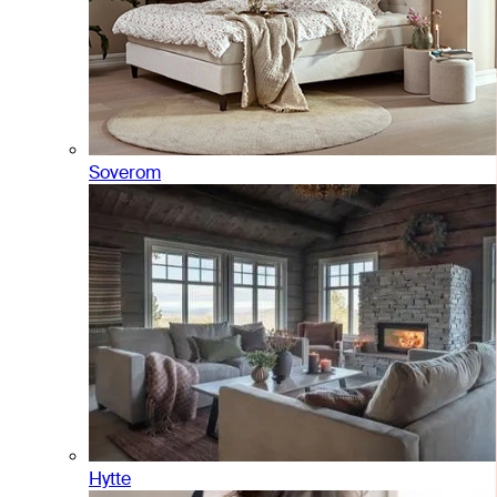
Soverom
Hytte