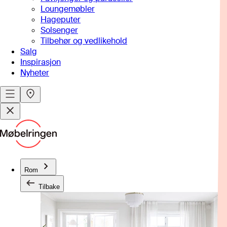
Loungemøbler
Hageputer
Solsenger
Tilbehør og vedlikehold
Salg
Inspirasjon
Nyheter
Rom
Tilbake