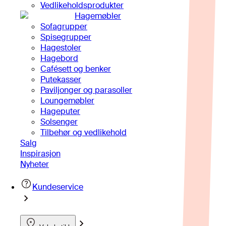
Vedlikeholdsprodukter
Hagemøbler
Sofagrupper
Spisegrupper
Hagestoler
Hagebord
Cafésett og benker
Putekasser
Paviljonger og parasoller
Loungemøbler
Hageputer
Solsenger
Tilbehør og vedlikehold
Salg
Inspirasjon
Nyheter
Kundeservice