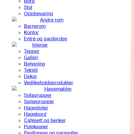
Bord
Stol
Oppbevaring
Andre rom
Barnerom
Kontor
Entré og garderobe
Interiør
Tepper
Galleri
Belysning
Tekstil
Dekor
Vedlikeholdsprodukter
Hagemøbler
Sofagrupper
Spisegrupper
Hagestoler
Hagebord
Cafésett og benker
Putekasser
Paviljonger og parasoller