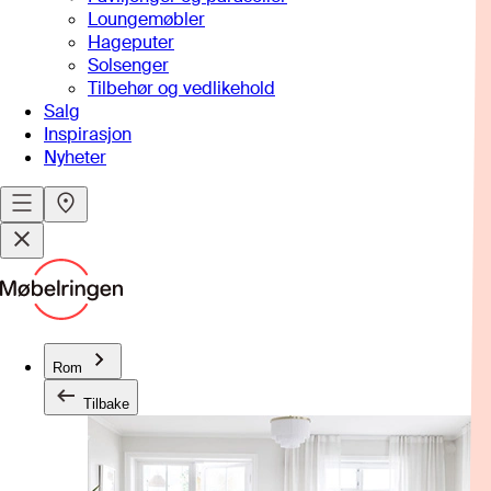
Loungemøbler
Hageputer
Solsenger
Tilbehør og vedlikehold
Salg
Inspirasjon
Nyheter
Rom
Tilbake