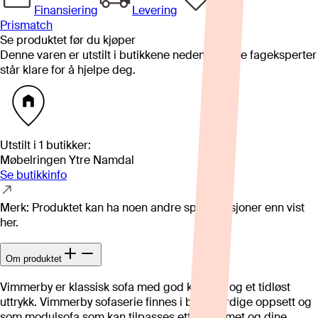
Finansiering
Levering
Prismatch
Se produktet før du kjøper
Denne varen er utstilt i butikkene nedenfor. Våre fageksperter
står klare for å hjelpe deg.
Utstilt i
1
butikker
:
Møbelringen Ytre Namdal
Se butikkinfo
Merk: Produktet kan ha noen andre spesifikasjoner enn vist
her.
Om produktet
Vimmerby er klassisk sofa med god komfort og et tidløst
uttrykk. Vimmerby sofaserie finnes i både ferdige oppsett og
som modulsofa som kan tilpasses etter rommet og dine