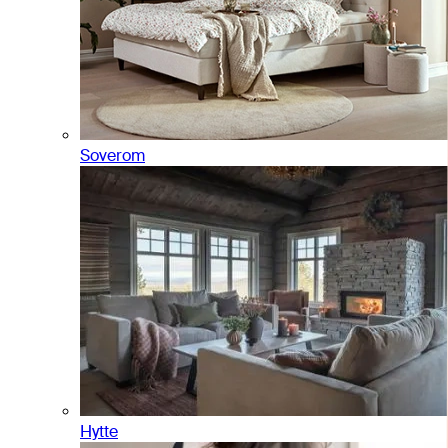
Soverom
Hytte