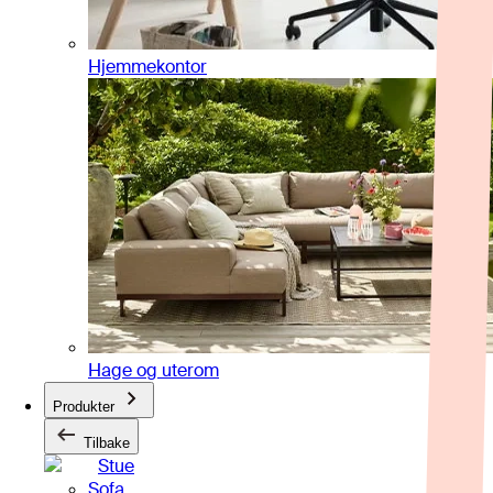
Hjemmekontor
Hage og uterom
Produkter
Tilbake
Stue
Sofa