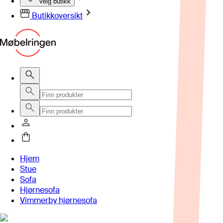
Velg butikk
Butikkoversikt
Hjem
Stue
Sofa
Hjørnesofa
Vimmerby hjørnesofa