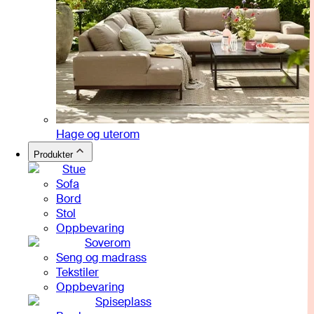
Hage og uterom
Produkter
Stue
Sofa
Bord
Stol
Oppbevaring
Soverom
Seng og madrass
Tekstiler
Oppbevaring
Spiseplass