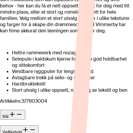
behov - her kan du få et nett oppsett perfekt for deg med litt
mindre plass, eller et stort og romslig oppsett for hele
familien. Velg mellom et stort utvalg tekstiler i ulike teksturer
og farger for å skape din drømmesofa. Med Vimmerby har
kan finne akkurat den løsningen som passer deg.
Heltre rammeverk med nozag-fjærer
Setepute i kaldskum kjerne for ekstra god holdbarhet
og sittekomfort
Vendbare ryggputer for lengre levetid
Avtagbare trekk på sete- og ryggputer
Hardbruktekstil
Stort utvalg i ulike oppsett, med valg av tekstil og ben
Artikkelnr.
377803004
Mål
Vedlikehold