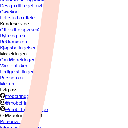
Design ditt eget møbel
Gavekort
Fotostudio utleie
Kundeservice
Ofte stilte spørsmål
Bytte og retur
Reklamasjon
Kjøpsbetingelser
Møbelringen
Om Møbelringen
Våre butikker
Ledige stillinger
Presserom
Merker
Følg oss
mobelringen.no
@mobelringen
@mobelringennorge
© Møbelringen
2026
Personvern
Informasjonskapsler