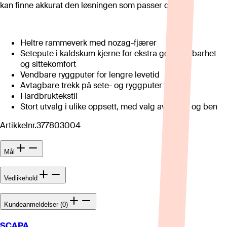
kan finne akkurat den løsningen som passer deg.
Heltre rammeverk med nozag-fjærer
Setepute i kaldskum kjerne for ekstra god holdbarhet
og sittekomfort
Vendbare ryggputer for lengre levetid
Avtagbare trekk på sete- og ryggputer
Hardbruktekstil
Stort utvalg i ulike oppsett, med valg av tekstil og ben
Artikkelnr.
377803004
Mål
Vedlikehold
Kundeanmeldelser (0)
SCAPA