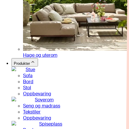
Hage og uterom
Produkter
Stue
Sofa
Bord
Stol
Oppbevaring
Soverom
Seng og madrass
Tekstiler
Oppbevaring
Spiseplass