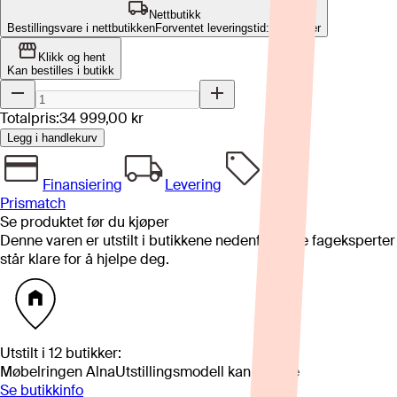
Nettbutikk
Bestillingsvare i nettbutikken
Forventet leveringstid: 8-12 uker
Klikk og hent
Kan bestilles i butikk
Totalpris:
34 999,00 kr
Legg i handlekurv
Finansiering
Levering
Prismatch
Se produktet før du kjøper
Denne varen er utstilt i butikkene nedenfor. Våre fageksperter
står klare for å hjelpe deg.
Utstilt i
12
butikker
:
Møbelringen Alna
Utstillingsmodell kan variere
Se butikkinfo