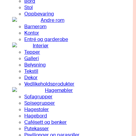
Bord
Stol
Oppbevaring
Andre rom
Barnerom
Kontor
Entré og garderobe
Interiør
Tepper
Galleri
Belysning
Tekstil
Dekor
Vedlikeholdsprodukter
Hagemøbler
Sofagrupper
Spisegrupper
Hagestoler
Hagebord
Cafésett og benker
Putekasser
Paviljonger og parasoller