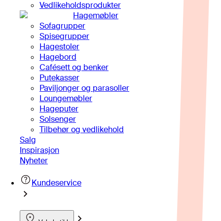
Vedlikeholdsprodukter
Hagemøbler
Sofagrupper
Spisegrupper
Hagestoler
Hagebord
Cafésett og benker
Putekasser
Paviljonger og parasoller
Loungemøbler
Hageputer
Solsenger
Tilbehør og vedlikehold
Salg
Inspirasjon
Nyheter
Kundeservice