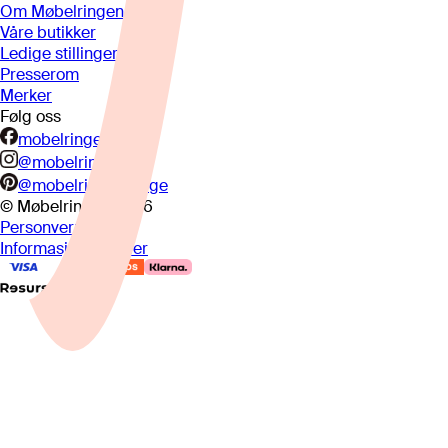
Om Møbelringen
Våre butikker
Ledige stillinger
Presserom
Merker
Følg oss
mobelringen.no
@mobelringen
@mobelringennorge
© Møbelringen
2026
Personvern
Informasjonskapsler