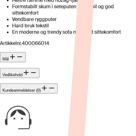
Heltre ramme med nozag-fjæring
Formstabilt skum i seteputen for stabil og god
sittekomfort
Vendbare ryggputer
Hard bruk tekstil
En moderne og trendy sofa med god sittekomfort
Artikkelnr.
400066014
Mål
Vedlikehold
Kundeanmeldelser (0)