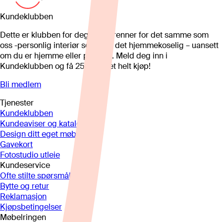
Kundeklubben
Dette er klubben for deg som brenner for det samme som
oss -personlig interiør som gjør det hjemmekoselig – uansett
om du er hjemme eller på hytta. Meld deg inn i
Kundeklubben og få 25%* på et helt kjøp!
Bli medlem
Tjenester
Kundeklubben
Kundeaviser og kataloger
Design ditt eget møbel
Gavekort
Fotostudio utleie
Kundeservice
Ofte stilte spørsmål
Bytte og retur
Reklamasjon
Kjøpsbetingelser
Møbelringen