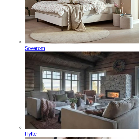
Soverom
Hytte