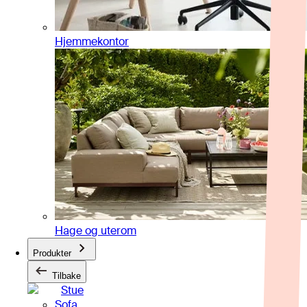
Hjemmekontor
Hage og uterom
Produkter
Tilbake
Stue
Sofa