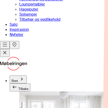
Loungemøbler
Hageputer
Solsenger
Tilbehør og vedlikehold
Salg
Inspirasjon
Nyheter
Rom
Tilbake