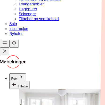
Loungemøbler
Hageputer
Solsenger
Tilbehør og vedlikehold
Salg
Inspirasjon
Nyheter
Rom
Tilbake