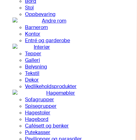
Bord
Stol
Oppbevaring
Andre rom
Barnerom
Kontor
Entré og garderobe
Interiør
Tepper
Galleri
Belysning
Tekstil
Dekor
Vedlikeholdsprodukter
Hagemøbler
Sofagrupper
Spisegrupper
Hagestoler
Hagebord
Cafésett og benker
Putekasser
Paviljonger og parasoller