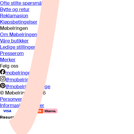
Ofte stilte spørsmål
Bytte og retur
Reklamasjon
Kjøpsbetingelser
Møbelringen
Om Møbelringen
Våre butikker
Ledige stillinger
Presserom
Merker
Følg oss
mobelringen.no
@mobelringen
@mobelringennorge
© Møbelringen
2026
Personvern
Informasjonskapsler