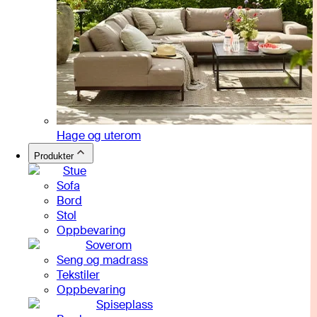
Hage og uterom
Produkter
Stue
Sofa
Bord
Stol
Oppbevaring
Soverom
Seng og madrass
Tekstiler
Oppbevaring
Spiseplass