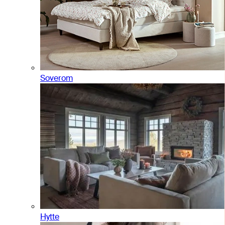
Soverom
Hytte