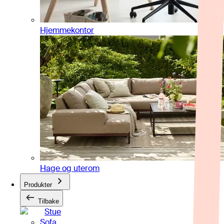
Hjemmekontor
Hage og uterom
Produkter
Tilbake
Stue
Sofa