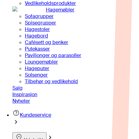
Vedlikeholdsprodukter
Hagemøbler
Sofagrupper
Spisegrupper
Hagestoler
Hagebord
Cafésett og benker
Putekasser
Paviljonger og parasoller
Loungemøbler
Hageputer
Solsenger
Tilbehør og vedlikehold
Salg
Inspirasjon
Nyheter
Kundeservice