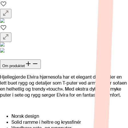
Om produktet
Hjellegjerde Elvira hjørnesofa har et elegant design der en
lett buet rygg og detaljer som T-puter ved armlene gir sofaen
en helhetlig og trendy «touch». Med ekstra dybde og myke
puter i sete og rygg sørger Elvira for en fantastisk komfort.
Norsk design
Solid ramme i heltre og kryssfinér