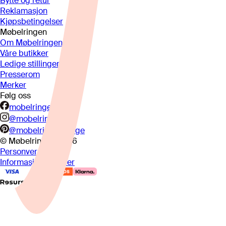
Bytte og retur
Reklamasjon
Kjøpsbetingelser
Møbelringen
Om Møbelringen
Våre butikker
Ledige stillinger
Presserom
Merker
Følg oss
mobelringen.no
@mobelringen
@mobelringennorge
© Møbelringen
2026
Personvern
Informasjonskapsler