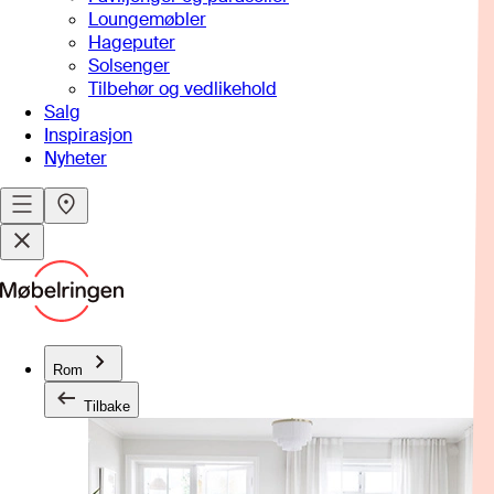
Loungemøbler
Hageputer
Solsenger
Tilbehør og vedlikehold
Salg
Inspirasjon
Nyheter
Rom
Tilbake