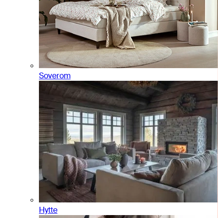
Soverom
Hytte