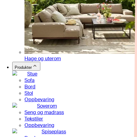
Hage og uterom
Produkter
Stue
Sofa
Bord
Stol
Oppbevaring
Soverom
Seng og madrass
Tekstiler
Oppbevaring
Spiseplass