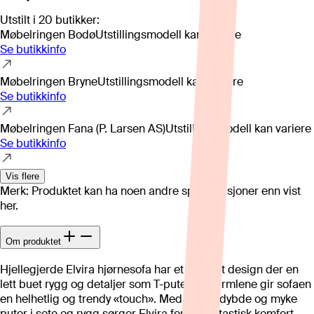
Utstilt i
20
butikker
:
Møbelringen Bodø
Utstillingsmodell kan variere
Se butikkinfo
Møbelringen Bryne
Utstillingsmodell kan variere
Se butikkinfo
Møbelringen Fana (P. Larsen AS)
Utstillingsmodell kan variere
Se butikkinfo
Vis flere
Merk: Produktet kan ha noen andre spesifikasjoner enn vist
her.
Om produktet
Hjellegjerde Elvira hjørnesofa har et elegant design der en
lett buet rygg og detaljer som T-puter ved armlene gir sofaen
en helhetlig og trendy «touch». Med ekstra dybde og myke
puter i sete og rygg sørger Elvira for en fantastisk komfort.