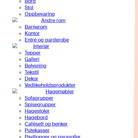
Bord
Stol
Oppbevaring
Andre rom
Barnerom
Kontor
Entré og garderobe
Interiør
Tepper
Galleri
Belysning
Tekstil
Dekor
Vedlikeholdsprodukter
Hagemøbler
Sofagrupper
Spisegrupper
Hagestoler
Hagebord
Cafésett og benker
Putekasser
Paviljonger og parasoller