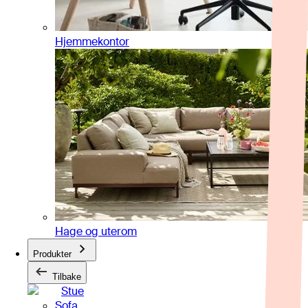
Hjemmekontor
Hage og uterom
Produkter
Tilbake
Stue
Sofa