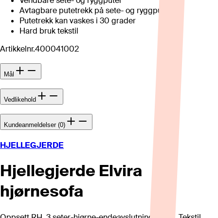
Vendbare sete- og ryggputer
Avtagbare putetrekk på sete- og ryggpute
Putetrekk kan vaskes i 30 grader
Hard bruk tekstil
Artikkelnr.
400041002
Mål
Vedlikehold
Kundeanmeldelser (0)
HJELLEGJERDE
Hjellegjerde Elvira
hjørnesofa
Oppsett RH. 3 seter-hjørne-endeavslutning høyre. Tekstil