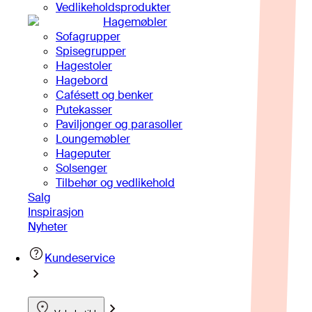
Vedlikeholdsprodukter
Hagemøbler
Sofagrupper
Spisegrupper
Hagestoler
Hagebord
Cafésett og benker
Putekasser
Paviljonger og parasoller
Loungemøbler
Hageputer
Solsenger
Tilbehør og vedlikehold
Salg
Inspirasjon
Nyheter
Kundeservice