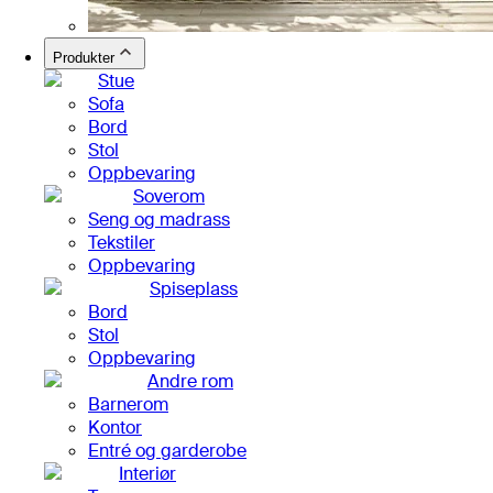
Produkter
Stue
Sofa
Bord
Stol
Oppbevaring
Soverom
Seng og madrass
Tekstiler
Oppbevaring
Spiseplass
Bord
Stol
Oppbevaring
Andre rom
Barnerom
Kontor
Entré og garderobe
Interiør