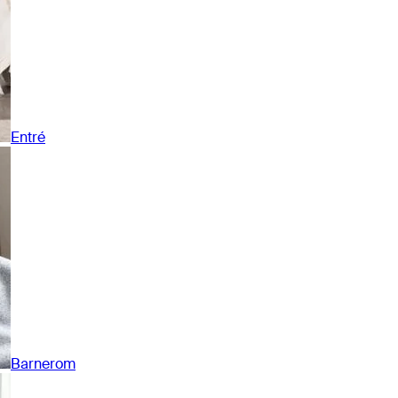
Entré
Barnerom