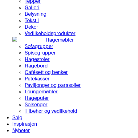
Tepper
Galleri
Belysning
Tekstil
Dekor
Vedlikeholdsprodukter
Hagemøbler
Sofagrupper
Spisegrupper
Hagestoler
Hagebord
Cafésett og benker
Putekasser
Paviljonger og parasoller
Loungemøbler
Hageputer
Solsenger
Tilbehør og vedlikehold
Salg
Inspirasjon
Nyheter