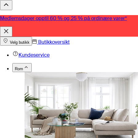
Medlemsdager opptil 60 % og 25 % på ordinære varer*
Butikkoversikt
Velg butikk
Kundeservice
Rom