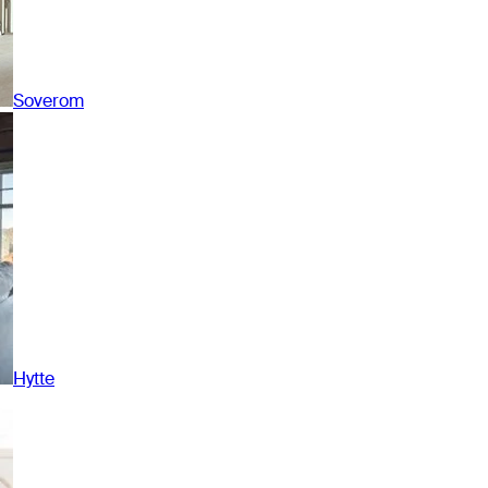
Soverom
Hytte