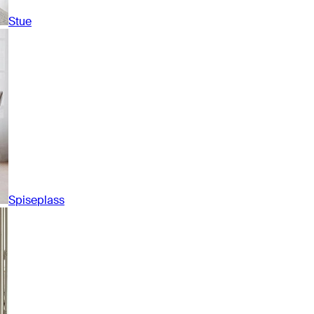
Stue
Spiseplass