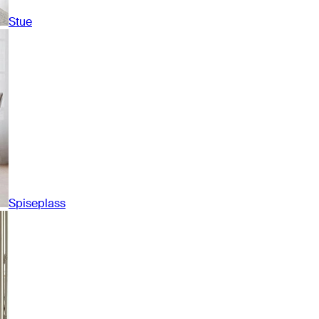
Stue
Spiseplass