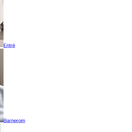
Entré
Barnerom