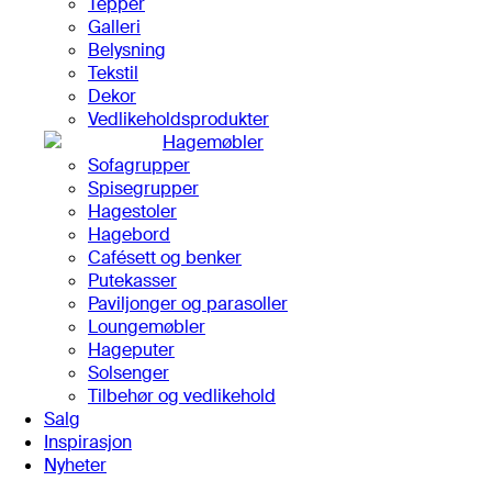
Tepper
Galleri
Belysning
Tekstil
Dekor
Vedlikeholdsprodukter
Hagemøbler
Sofagrupper
Spisegrupper
Hagestoler
Hagebord
Cafésett og benker
Putekasser
Paviljonger og parasoller
Loungemøbler
Hageputer
Solsenger
Tilbehør og vedlikehold
Salg
Inspirasjon
Nyheter