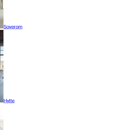
Soverom
Hytte