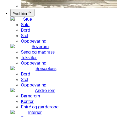
Produkter
Stue
Sofa
Bord
Stol
Oppbevaring
Soverom
Seng og madrass
Tekstiler
Oppbevaring
Spiseplass
Bord
Stol
Oppbevaring
Andre rom
Barnerom
Kontor
Entré og garderobe
Interiør