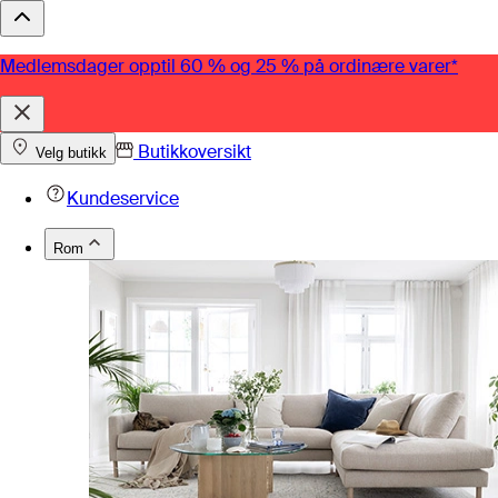
Medlemsdager opptil 60 % og 25 % på ordinære varer*
Butikkoversikt
Velg butikk
Kundeservice
Rom