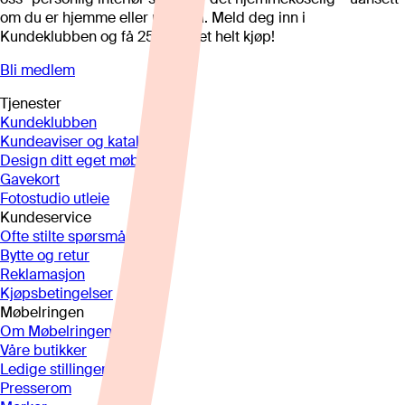
om du er hjemme eller på hytta. Meld deg inn i
Kundeklubben og få 25%* på et helt kjøp!
Bli medlem
Tjenester
Kundeklubben
Kundeaviser og kataloger
Design ditt eget møbel
Gavekort
Fotostudio utleie
Kundeservice
Ofte stilte spørsmål
Bytte og retur
Reklamasjon
Kjøpsbetingelser
Møbelringen
Om Møbelringen
Våre butikker
Ledige stillinger
Presserom