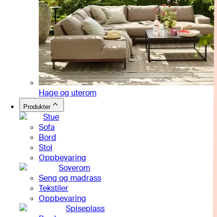
Hage og uterom
Produkter
Stue
Sofa
Bord
Stol
Oppbevaring
Soverom
Seng og madrass
Tekstiler
Oppbevaring
Spiseplass