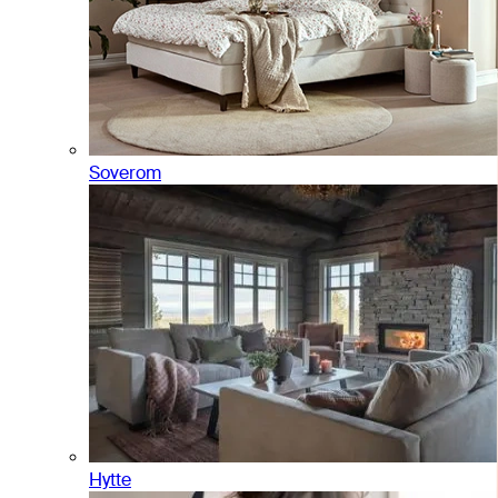
Soverom
Hytte