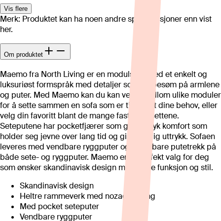
Vis flere
Merk: Produktet kan ha noen andre spesifikasjoner enn vist
her.
Om produktet
Maemo fra North Living er en modulsofa med et enkelt og
luksuriøst formspråk med detaljer som leppesøm på armlene
og puter. Med Maemo kan du kan velge mellom ulike moduler
for å sette sammen en sofa som er tilpasset dine behov, eller
velg din favoritt blant de mange faste oppsettene.
Seteputene har pocketfjærer som gir en myk komfort som
holder seg jevne over lang tid og gir et fyldig uttrykk. Sofaen
leveres med vendbare ryggputer og avtagbare putetrekk på
både sete- og ryggputer. Maemo er et perfekt valg for deg
som ønsker skandinavisk design med både funksjon og stil.
Skandinavisk design
Heltre rammeverk med nozag fjæring
Med pocket seteputer
Vendbare ryggputer