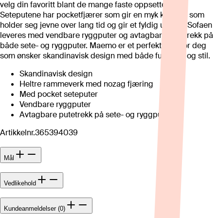
velg din favoritt blant de mange faste oppsettene.
Seteputene har pocketfjærer som gir en myk komfort som
holder seg jevne over lang tid og gir et fyldig uttrykk. Sofaen
leveres med vendbare ryggputer og avtagbare putetrekk på
både sete- og ryggputer. Maemo er et perfekt valg for deg
som ønsker skandinavisk design med både funksjon og stil.
Skandinavisk design
Heltre rammeverk med nozag fjæring
Med pocket seteputer
Vendbare ryggputer
Avtagbare putetrekk på sete- og ryggpute
Artikkelnr.
365394039
Mål
Vedlikehold
Kundeanmeldelser (0)