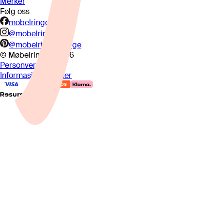
Merker
Følg oss
mobelringen.no
@mobelringen
@mobelringennorge
© Møbelringen
2026
Personvern
Informasjonskapsler