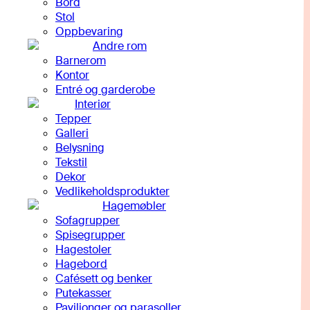
Bord
Stol
Oppbevaring
Andre rom
Barnerom
Kontor
Entré og garderobe
Interiør
Tepper
Galleri
Belysning
Tekstil
Dekor
Vedlikeholdsprodukter
Hagemøbler
Sofagrupper
Spisegrupper
Hagestoler
Hagebord
Cafésett og benker
Putekasser
Paviljonger og parasoller