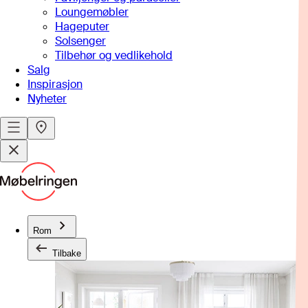
Loungemøbler
Hageputer
Solsenger
Tilbehør og vedlikehold
Salg
Inspirasjon
Nyheter
Rom
Tilbake