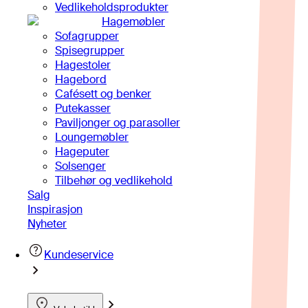
Vedlikeholdsprodukter
Hagemøbler
Sofagrupper
Spisegrupper
Hagestoler
Hagebord
Cafésett og benker
Putekasser
Paviljonger og parasoller
Loungemøbler
Hageputer
Solsenger
Tilbehør og vedlikehold
Salg
Inspirasjon
Nyheter
Kundeservice