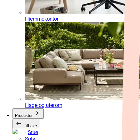
Hjemmekontor
Hage og uterom
Produkter
Tilbake
Stue
Sofa