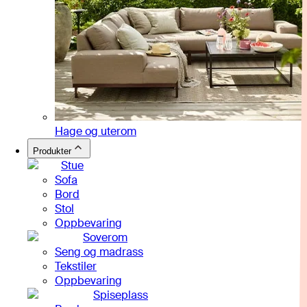
Hage og uterom
Produkter
Stue
Sofa
Bord
Stol
Oppbevaring
Soverom
Seng og madrass
Tekstiler
Oppbevaring
Spiseplass