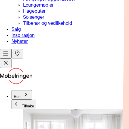
Loungemøbler
Hageputer
Solsenger
Tilbehør og vedlikehold
Salg
Inspirasjon
Nyheter
Rom
Tilbake