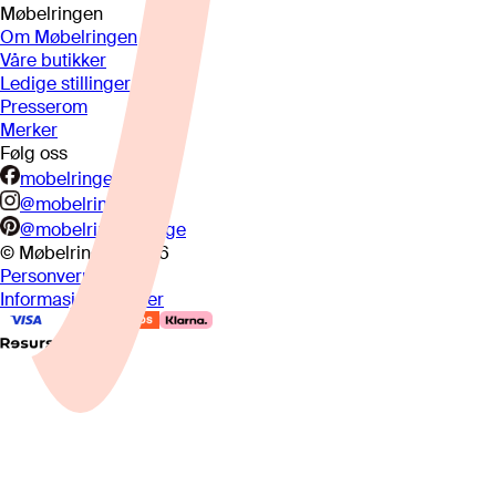
Møbelringen
Om Møbelringen
Våre butikker
Ledige stillinger
Presserom
Merker
Følg oss
mobelringen.no
@mobelringen
@mobelringennorge
© Møbelringen
2026
Personvern
Informasjonskapsler