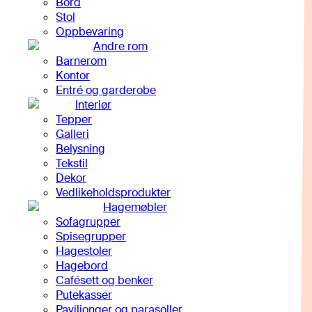
Bord
Stol
Oppbevaring
Andre rom
Barnerom
Kontor
Entré og garderobe
Interiør
Tepper
Galleri
Belysning
Tekstil
Dekor
Vedlikeholdsprodukter
Hagemøbler
Sofagrupper
Spisegrupper
Hagestoler
Hagebord
Cafésett og benker
Putekasser
Paviljonger og parasoller