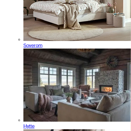
Soverom
Hytte