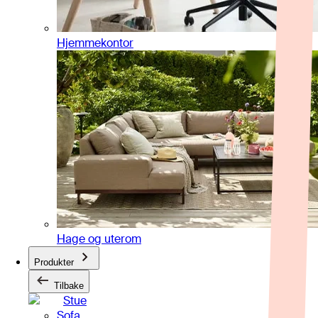
Hjemmekontor
Hage og uterom
Produkter
Tilbake
Stue
Sofa