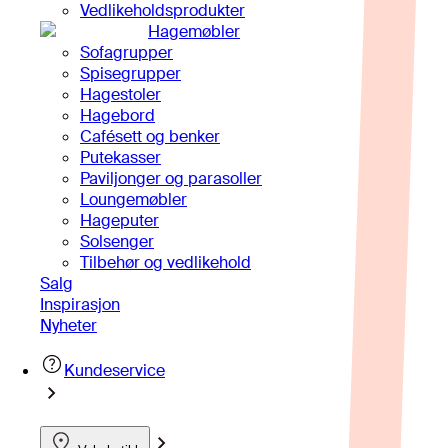
Vedlikeholdsprodukter
Hagemøbler
Sofagrupper
Spisegrupper
Hagestoler
Hagebord
Cafésett og benker
Putekasser
Paviljonger og parasoller
Loungemøbler
Hageputer
Solsenger
Tilbehør og vedlikehold
Salg
Inspirasjon
Nyheter
Kundeservice