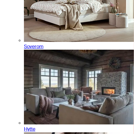
Soverom
Hytte