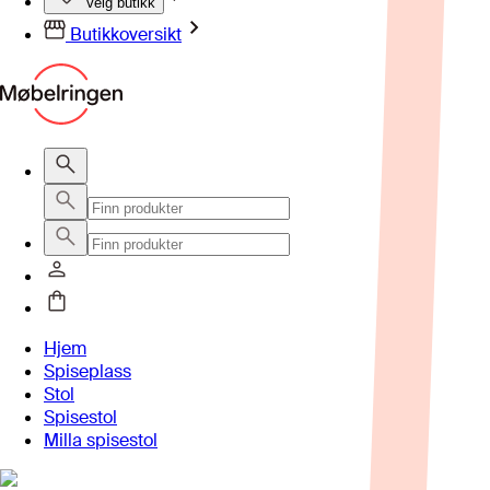
Velg butikk
Butikkoversikt
Hjem
Spiseplass
Stol
Spisestol
Milla spisestol