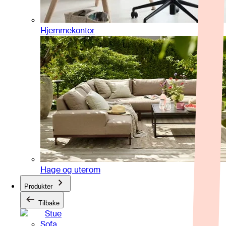
Hjemmekontor
Hage og uterom
Produkter
Tilbake
Stue
Sofa