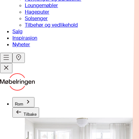
Loungemøbler
Hageputer
Solsenger
Tilbehør og vedlikehold
Salg
Inspirasjon
Nyheter
Rom
Tilbake