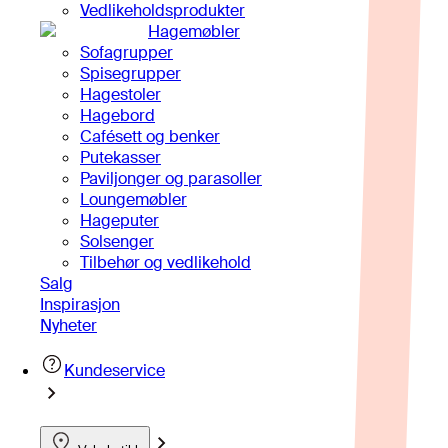
Vedlikeholdsprodukter
Hagemøbler
Sofagrupper
Spisegrupper
Hagestoler
Hagebord
Cafésett og benker
Putekasser
Paviljonger og parasoller
Loungemøbler
Hageputer
Solsenger
Tilbehør og vedlikehold
Salg
Inspirasjon
Nyheter
Kundeservice