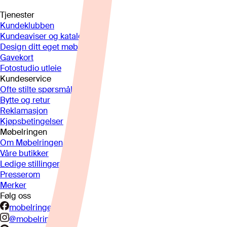
Tjenester
Kundeklubben
Kundeaviser og kataloger
Design ditt eget møbel
Gavekort
Fotostudio utleie
Kundeservice
Ofte stilte spørsmål
Bytte og retur
Reklamasjon
Kjøpsbetingelser
Møbelringen
Om Møbelringen
Våre butikker
Ledige stillinger
Presserom
Merker
Følg oss
mobelringen.no
@mobelringen