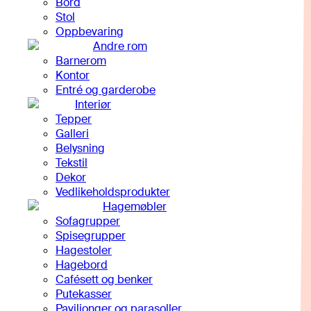
Bord
Stol
Oppbevaring
Andre rom
Barnerom
Kontor
Entré og garderobe
Interiør
Tepper
Galleri
Belysning
Tekstil
Dekor
Vedlikeholdsprodukter
Hagemøbler
Sofagrupper
Spisegrupper
Hagestoler
Hagebord
Cafésett og benker
Putekasser
Paviljonger og parasoller