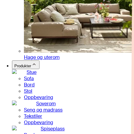
Hage og uterom
Produkter
Stue
Sofa
Bord
Stol
Oppbevaring
Soverom
Seng og madrass
Tekstiler
Oppbevaring
Spiseplass