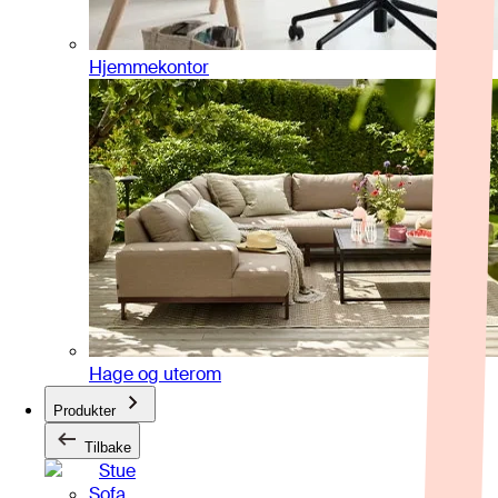
Hjemmekontor
Hage og uterom
Produkter
Tilbake
Stue
Sofa