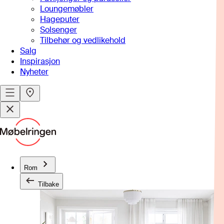
Loungemøbler
Hageputer
Solsenger
Tilbehør og vedlikehold
Salg
Inspirasjon
Nyheter
Rom
Tilbake