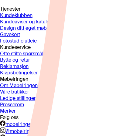
Tjenester
Kundeklubben
Kundeaviser og kataloger
Design ditt eget møbel
Gavekort
Fotostudio utleie
Kundeservice
Ofte stilte spørsmål
Bytte og retur
Reklamasjon
Kjøpsbetingelser
Møbelringen
Om Møbelringen
Våre butikker
Ledige stillinger
Presserom
Merker
Følg oss
mobelringen.no
@mobelringen