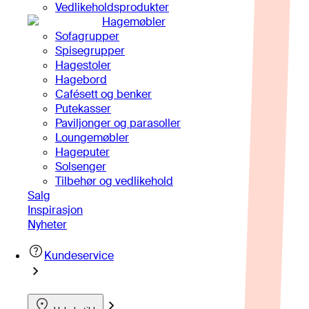
Vedlikeholdsprodukter
Hagemøbler
Sofagrupper
Spisegrupper
Hagestoler
Hagebord
Cafésett og benker
Putekasser
Paviljonger og parasoller
Loungemøbler
Hageputer
Solsenger
Tilbehør og vedlikehold
Salg
Inspirasjon
Nyheter
Kundeservice