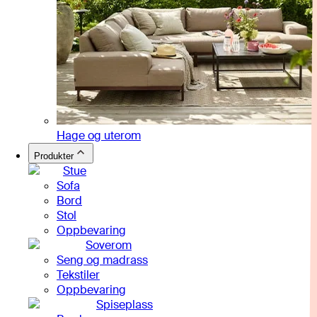
Hage og uterom
Produkter
Stue
Sofa
Bord
Stol
Oppbevaring
Soverom
Seng og madrass
Tekstiler
Oppbevaring
Spiseplass