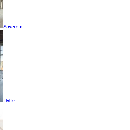
Soverom
Hytte