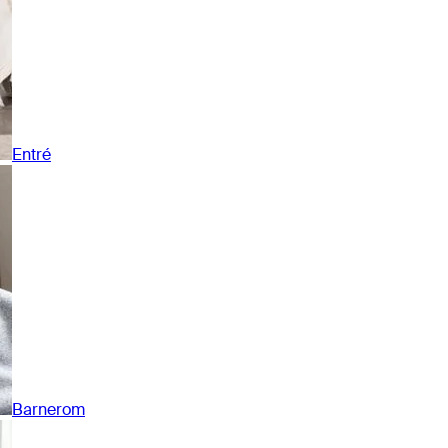
Entré
Barnerom