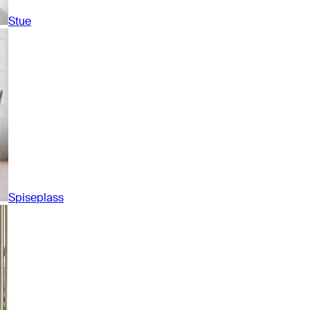
Stue
Spiseplass