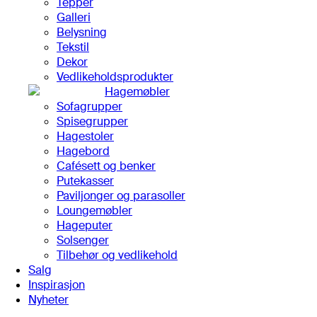
Tepper
Galleri
Belysning
Tekstil
Dekor
Vedlikeholdsprodukter
Hagemøbler
Sofagrupper
Spisegrupper
Hagestoler
Hagebord
Cafésett og benker
Putekasser
Paviljonger og parasoller
Loungemøbler
Hageputer
Solsenger
Tilbehør og vedlikehold
Salg
Inspirasjon
Nyheter