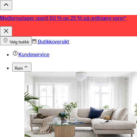
Medlemsdager opptil 60 % og 25 % på ordinære varer*
Butikkoversikt
Velg butikk
Kundeservice
Rom