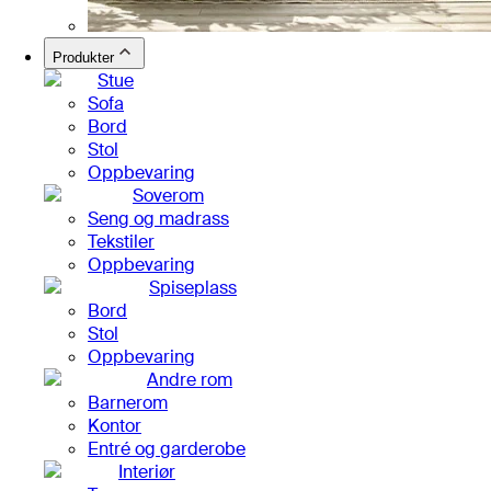
Produkter
Stue
Sofa
Bord
Stol
Oppbevaring
Soverom
Seng og madrass
Tekstiler
Oppbevaring
Spiseplass
Bord
Stol
Oppbevaring
Andre rom
Barnerom
Kontor
Entré og garderobe
Interiør