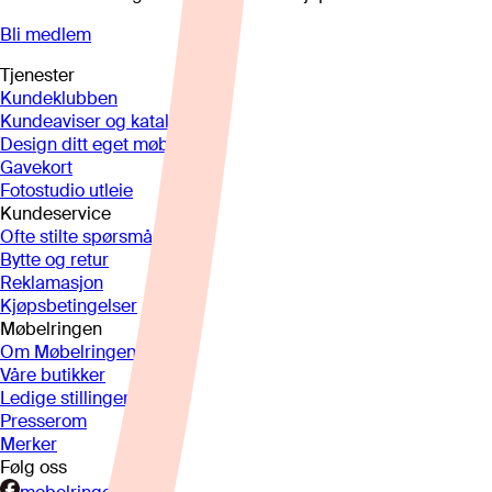
Bli medlem
Tjenester
Kundeklubben
Kundeaviser og kataloger
Design ditt eget møbel
Gavekort
Fotostudio utleie
Kundeservice
Ofte stilte spørsmål
Bytte og retur
Reklamasjon
Kjøpsbetingelser
Møbelringen
Om Møbelringen
Våre butikker
Ledige stillinger
Presserom
Merker
Følg oss