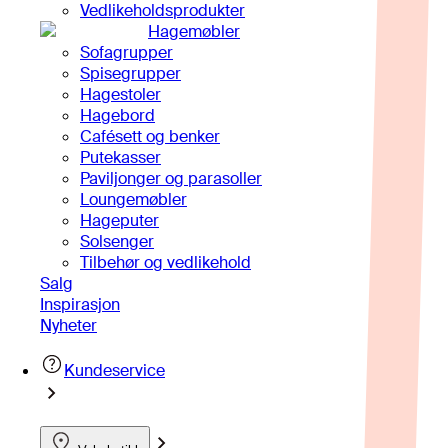
Vedlikeholdsprodukter
Hagemøbler
Sofagrupper
Spisegrupper
Hagestoler
Hagebord
Cafésett og benker
Putekasser
Paviljonger og parasoller
Loungemøbler
Hageputer
Solsenger
Tilbehør og vedlikehold
Salg
Inspirasjon
Nyheter
Kundeservice