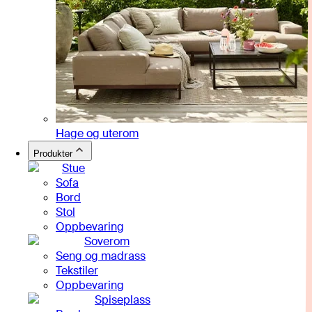
Hage og uterom
Produkter
Stue
Sofa
Bord
Stol
Oppbevaring
Soverom
Seng og madrass
Tekstiler
Oppbevaring
Spiseplass