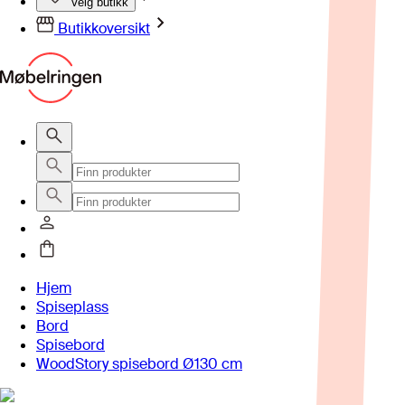
Velg butikk
Butikkoversikt
Hjem
Spiseplass
Bord
Spisebord
WoodStory spisebord Ø130 cm