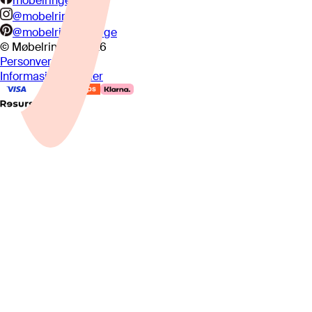
mobelringen.no
@mobelringen
@mobelringennorge
© Møbelringen
2026
Personvern
Informasjonskapsler