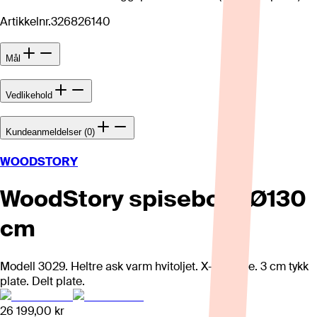
Artikkelnr.
326826140
Mål
Vedlikehold
Kundeanmeldelser (0)
WOODSTORY
WoodStory spisebord Ø130
cm
Modell 3029. Heltre ask varm hvitoljet. X-ben i tre. 3 cm tykk
plate. Delt plate.
26 199,00 kr