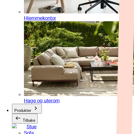
Hjemmekontor
Hage og uterom
Produkter
Tilbake
Stue
Sofa