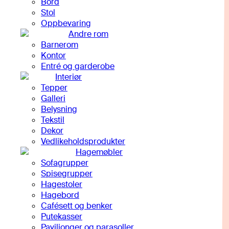
Bord
Stol
Oppbevaring
Andre rom
Barnerom
Kontor
Entré og garderobe
Interiør
Tepper
Galleri
Belysning
Tekstil
Dekor
Vedlikeholdsprodukter
Hagemøbler
Sofagrupper
Spisegrupper
Hagestoler
Hagebord
Cafésett og benker
Putekasser
Paviljonger og parasoller