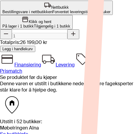
Nettbutikk
Bestillingsvare i nettbutikken
Forventet leveringstid: 10-12 uker
Klikk og hent
På lager i 1 butikk
Tilgjengelig i
1
butikk
Totalpris:
26 199,00 kr
Legg i handlekurv
Finansiering
Levering
Prismatch
Se produktet før du kjøper
Denne varen er utstilt i butikkene nedenfor. Våre fageksperter
står klare for å hjelpe deg.
Utstilt i
52
butikker
:
Møbelringen Alna