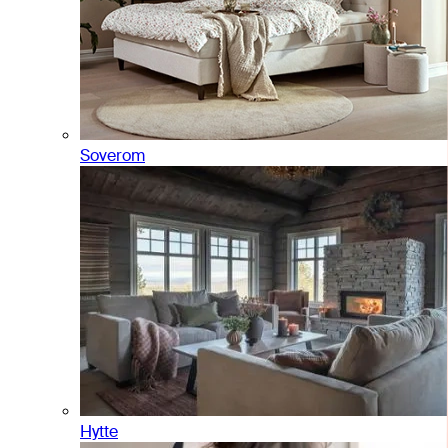
Soverom
Hytte