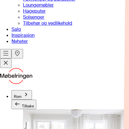
Loungemøbler
Hageputer
Solsenger
Tilbehør og vedlikehold
Salg
Inspirasjon
Nyheter
Rom
Tilbake