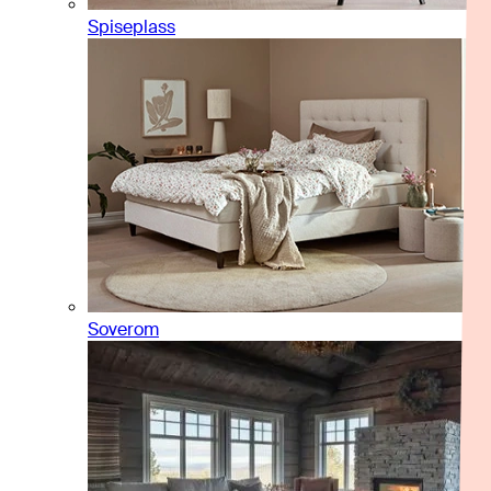
Spiseplass
Soverom