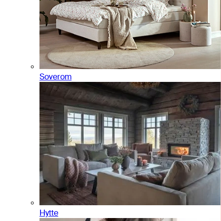
Soverom
Hytte