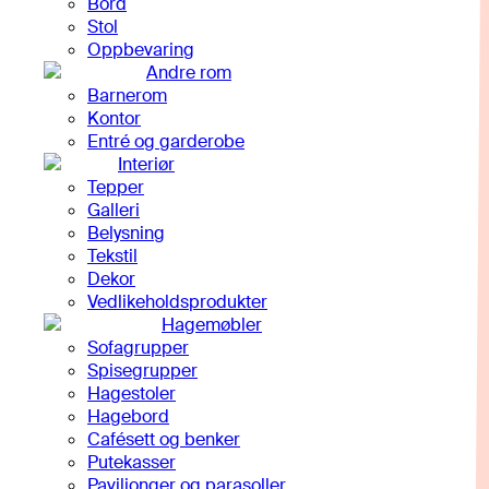
Bord
Stol
Oppbevaring
Andre rom
Barnerom
Kontor
Entré og garderobe
Interiør
Tepper
Galleri
Belysning
Tekstil
Dekor
Vedlikeholdsprodukter
Hagemøbler
Sofagrupper
Spisegrupper
Hagestoler
Hagebord
Cafésett og benker
Putekasser
Paviljonger og parasoller