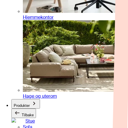
Hjemmekontor
Hage og uterom
Produkter
Tilbake
Stue
Sofa