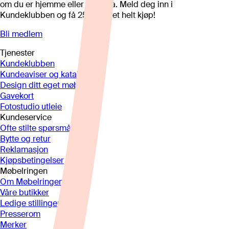
om du er hjemme eller på hytta. Meld deg inn i
Kundeklubben og få 25%* på et helt kjøp!
Bli medlem
Tjenester
Kundeklubben
Kundeaviser og kataloger
Design ditt eget møbel
Gavekort
Fotostudio utleie
Kundeservice
Ofte stilte spørsmål
Bytte og retur
Reklamasjon
Kjøpsbetingelser
Møbelringen
Om Møbelringen
Våre butikker
Ledige stillinger
Presserom
Merker