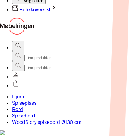
Velg butikk
Butikkoversikt
Hjem
Spiseplass
Bord
Spisebord
WoodStory spisebord Ø130 cm