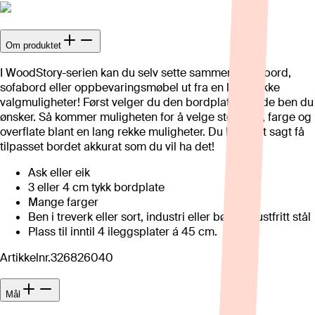
Om produktet
I WoodStory-serien kan du selv sette sammen spisebord,
sofabord eller oppbevaringsmøbel ut fra en lang rekke
valgmuligheter! Først velger du den bordplaten og de ben du
ønsker. Så kommer muligheten for å velge størrelse, farge og
overflate blant en lang rekke muligheter. Du kan kort sagt få
tilpasset bordet akkurat som du vil ha det!
Ask eller eik
3 eller 4 cm tykk bordplate
Mange farger
Ben i treverk eller sort, industri eller børstet rustfritt stål
Plass til inntil 4 ileggsplater á 45 cm.
Artikkelnr.
326826040
Mål