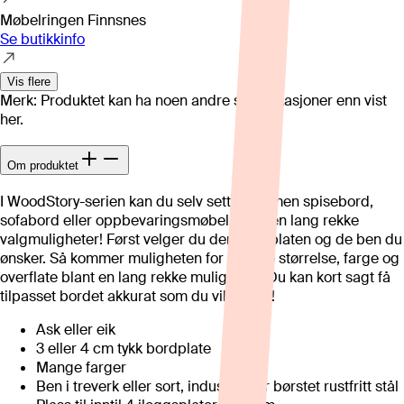
Møbelringen Finnsnes
Se butikkinfo
Vis flere
Merk: Produktet kan ha noen andre spesifikasjoner enn vist
her.
Om produktet
I WoodStory-serien kan du selv sette sammen spisebord,
sofabord eller oppbevaringsmøbel ut fra en lang rekke
valgmuligheter! Først velger du den bordplaten og de ben du
ønsker. Så kommer muligheten for å velge størrelse, farge og
overflate blant en lang rekke muligheter. Du kan kort sagt få
tilpasset bordet akkurat som du vil ha det!
Ask eller eik
3 eller 4 cm tykk bordplate
Mange farger
Ben i treverk eller sort, industri eller børstet rustfritt stål