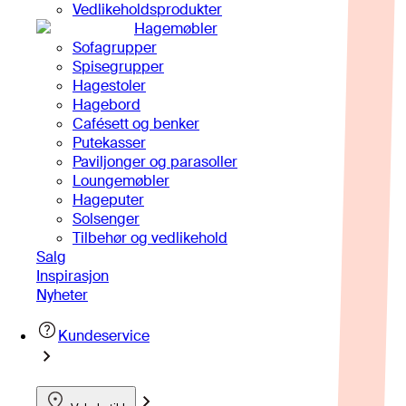
Vedlikeholdsprodukter
Hagemøbler
Sofagrupper
Spisegrupper
Hagestoler
Hagebord
Cafésett og benker
Putekasser
Paviljonger og parasoller
Loungemøbler
Hageputer
Solsenger
Tilbehør og vedlikehold
Salg
Inspirasjon
Nyheter
Kundeservice