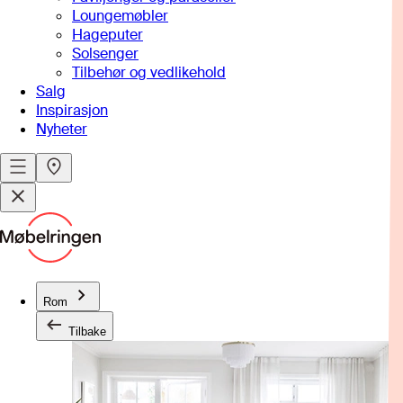
Loungemøbler
Hageputer
Solsenger
Tilbehør og vedlikehold
Salg
Inspirasjon
Nyheter
Rom
Tilbake