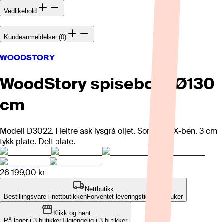
Vedlikehold
Kundeanmeldelser (0)
WOODSTORY
WoodStory spisebord Ø130
cm
Modell D3022. Heltre ask lysgrå oljet. Sorte stål X-ben. 3 cm
tykk plate. Delt plate.
26 199,00 kr
Nettbutikk
Bestillingsvare i nettbutikken
Forventet leveringstid: 10-12 uker
Klikk og hent
På lager i 3 butikker
Tilgjengelig i
3
butikker