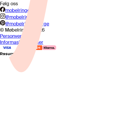
Følg oss
mobelringen.no
@mobelringen
@mobelringennorge
© Møbelringen
2026
Personvern
Informasjonskapsler