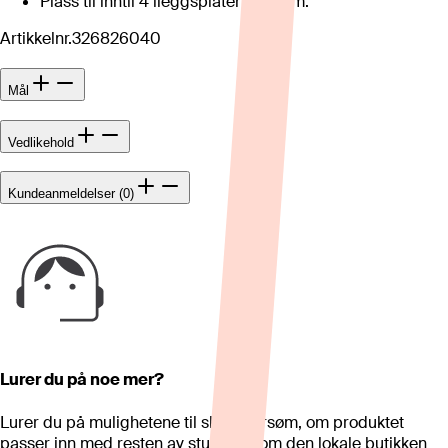
Plass til inntil 4 ileggsplater á 45 cm.
Artikkelnr.
326826040
Mål
Vedlikehold
Kundeanmeldelser (0)
Lurer du på noe mer?
Lurer du på mulighetene til skreddersøm, om produktet
passer inn med resten av stua eller om den lokale butikken