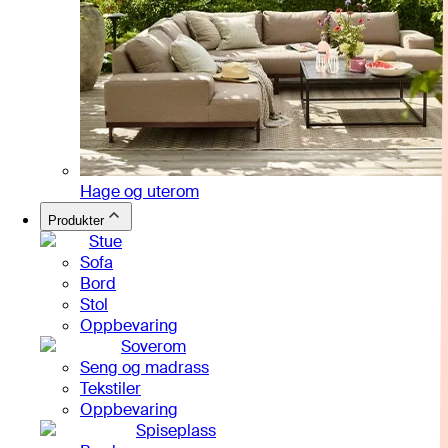
Hage og uterom
Produkter
Stue
Sofa
Bord
Stol
Oppbevaring
Soverom
Seng og madrass
Tekstiler
Oppbevaring
Spiseplass