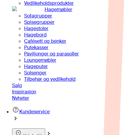
Vedlikeholdsprodukter
Hagemøbler
Sofagrupper
Spisegrupper
Hagestoler
Hagebord
Cafésett og benker
Putekasser
Paviljonger og parasoller
Loungemøbler
Hageputer
Solsenger
Tilbehør og vedlikehold
Salg
Inspirasjon
Nyheter
Kundeservice