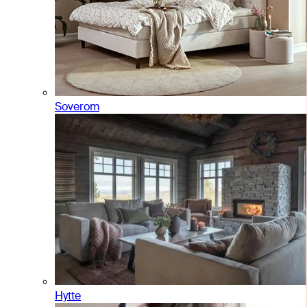
Soverom
Hytte