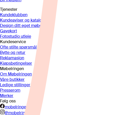
Tjenester
Kundeklubben
Kundeaviser og kataloger
Design ditt eget møbel
Gavekort
Fotostudio utleie
Kundeservice
Ofte stilte spørsmål
Bytte og retur
Reklamasjon
Kjøpsbetingelser
Møbelringen
Om Møbelringen
Våre butikker
Ledige stillinger
Presserom
Merker
Følg oss
mobelringen.no
@mobelringen