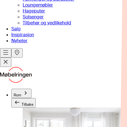
Loungemøbler
Hageputer
Solsenger
Tilbehør og vedlikehold
Salg
Inspirasjon
Nyheter
Rom
Tilbake