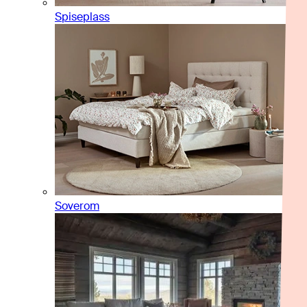
Spiseplass
Soverom