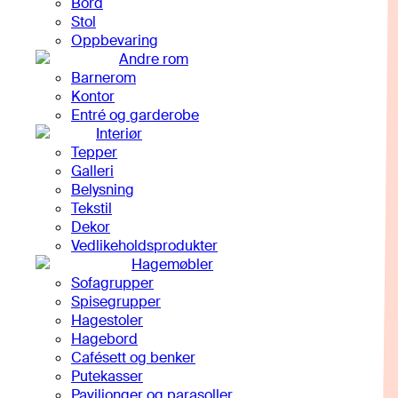
Bord
Stol
Oppbevaring
Andre rom
Barnerom
Kontor
Entré og garderobe
Interiør
Tepper
Galleri
Belysning
Tekstil
Dekor
Vedlikeholdsprodukter
Hagemøbler
Sofagrupper
Spisegrupper
Hagestoler
Hagebord
Cafésett og benker
Putekasser
Paviljonger og parasoller