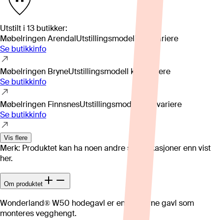
Utstilt i
13
butikker
:
Møbelringen Arendal
Utstillingsmodell kan variere
Se butikkinfo
Møbelringen Bryne
Utstillingsmodell kan variere
Se butikkinfo
Møbelringen Finnsnes
Utstillingsmodell kan variere
Se butikkinfo
Vis flere
Merk: Produktet kan ha noen andre spesifikasjoner enn vist
her.
Om produktet
Wonderland® W50 hodegavl er en moderne gavl som
monteres vegghengt.