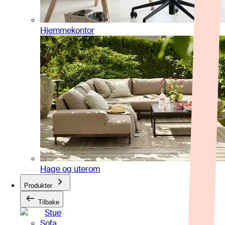
Hjemmekontor
Hage og uterom
Produkter
Tilbake
Stue
Sofa