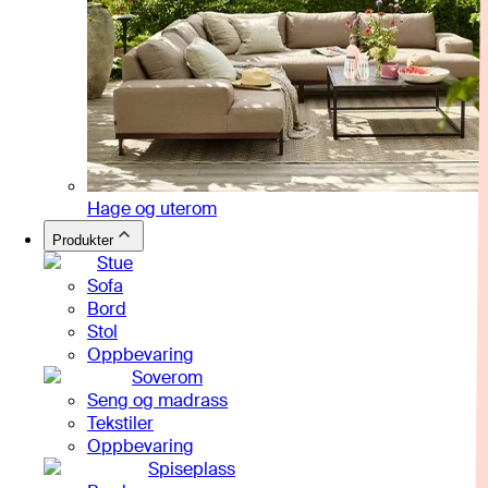
Hage og uterom
Produkter
Stue
Sofa
Bord
Stol
Oppbevaring
Soverom
Seng og madrass
Tekstiler
Oppbevaring
Spiseplass