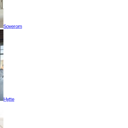
Soverom
Hytte