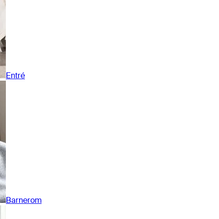
Entré
Barnerom