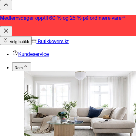
Medlemsdager opptil 60 % og 25 % på ordinære varer*
Butikkoversikt
Velg butikk
Kundeservice
Rom