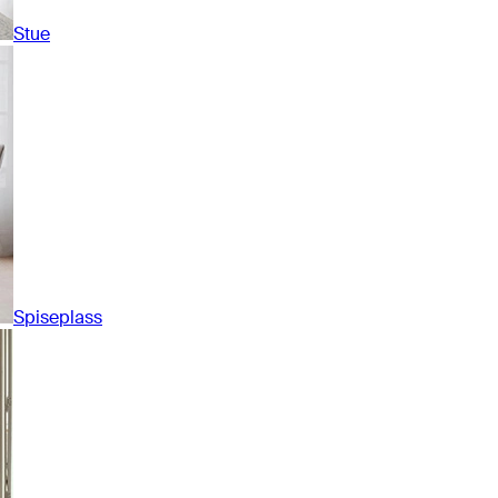
Stue
Spiseplass