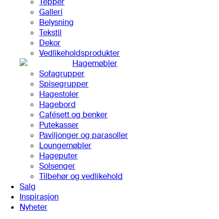
Tepper
Galleri
Belysning
Tekstil
Dekor
Vedlikeholdsprodukter
Hagemøbler
Sofagrupper
Spisegrupper
Hagestoler
Hagebord
Cafésett og benker
Putekasser
Paviljonger og parasoller
Loungemøbler
Hageputer
Solsenger
Tilbehør og vedlikehold
Salg
Inspirasjon
Nyheter