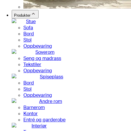
Produkter
Stue
Sofa
Bord
Stol
Oppbevaring
Soverom
Seng og madrass
Tekstiler
Oppbevaring
Spiseplass
Bord
Stol
Oppbevaring
Andre rom
Barnerom
Kontor
Entré og garderobe
Interiør