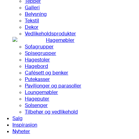
Tepper
Galleri
Belysning
Tekstil
Dekor
Vedlikeholdsprodukter
Hagemøbler
Sofagrupper
Spisegrupper
Hagestoler
Hagebord
Cafésett og benker
Putekasser
Paviljonger og parasoller
Loungemøbler
Hageputer
Solsenger
Tilbehør og vedlikehold
Salg
Inspirasjon
Nyheter