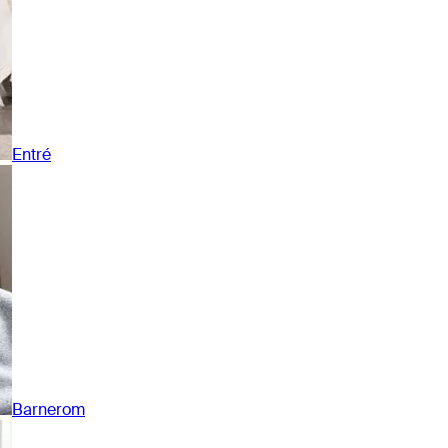
Entré
Barnerom