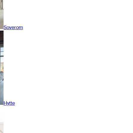
Soverom
Hytte