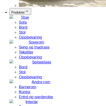
Produkter
Stue
Sofa
Bord
Stol
Oppbevaring
Soverom
Seng og madrass
Tekstiler
Oppbevaring
Spiseplass
Bord
Stol
Oppbevaring
Andre rom
Barnerom
Kontor
Entré og garderobe
Interiør