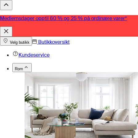
Medlemsdager opptil 60 % og 25 % på ordinære varer*
Butikkoversikt
Velg butikk
Kundeservice
Rom