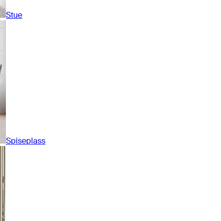
Stue
Spiseplass