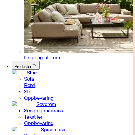
Hage og uterom
Produkter
Stue
Sofa
Bord
Stol
Oppbevaring
Soverom
Seng og madrass
Tekstiler
Oppbevaring
Spiseplass