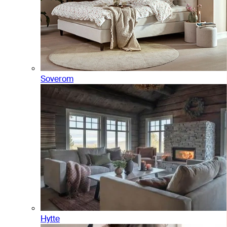
Soverom
Hytte