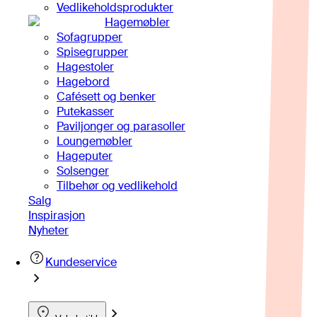
Vedlikeholdsprodukter
Hagemøbler
Sofagrupper
Spisegrupper
Hagestoler
Hagebord
Cafésett og benker
Putekasser
Paviljonger og parasoller
Loungemøbler
Hageputer
Solsenger
Tilbehør og vedlikehold
Salg
Inspirasjon
Nyheter
Kundeservice