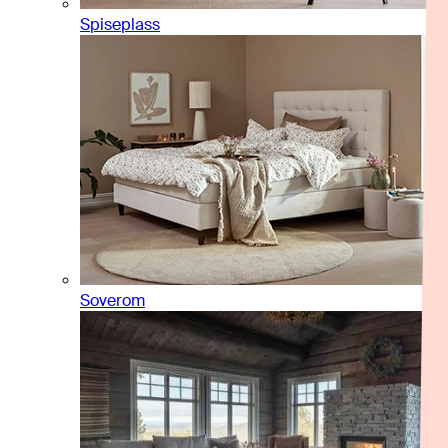
Spiseplass
Soverom