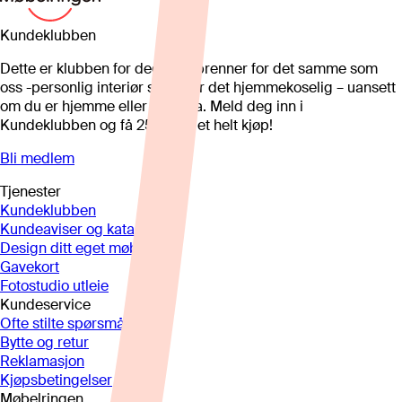
Kundeklubben
Dette er klubben for deg som brenner for det samme som
oss -personlig interiør som gjør det hjemmekoselig – uansett
om du er hjemme eller på hytta. Meld deg inn i
Kundeklubben og få 25%* på et helt kjøp!
Bli medlem
Tjenester
Kundeklubben
Kundeaviser og kataloger
Design ditt eget møbel
Gavekort
Fotostudio utleie
Kundeservice
Ofte stilte spørsmål
Bytte og retur
Reklamasjon
Kjøpsbetingelser
Møbelringen