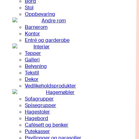
Bord
Stol
Oppbevaring
Andre rom
Barnerom
Kontor
Entré og garderobe
Interiør
Tepper
Galleri
Belysning
Tekstil
Dekor
Vedlikeholdsprodukter
Hagemøbler
Sofagrupper
Spisegrupper
Hagestoler
Hagebord
Cafésett og benker
Putekasser
Paviljonger og parasoller