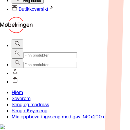
Velg butikk
Butikkoversikt
Hjem
Soverom
Seng og madrass
Seng / Køyeseng
Mia oppbevaringsseng med gavl 140x200 cm