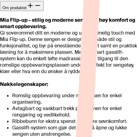
Om produktet
Mia Flip-up – stilig og moderne seng med høy komfort og
smart oppbevaring.
Gi soverommet ditt en moderne og ungdommelig touch med
Mia Flip-up. Denne sengen er designet for både stil og
funksjonalitet, og byr på enestående komfort samt en praktisk
løsning for å maksimere plassen. Med et smart gasslift-
system kan du enkelt løfte madrassen og få tilgang til den
romslige oppbevaringsplassen under – perfekt for sengetøy,
klær eller hva enn du ønsker å rydde unna.
Nøkkelegenskaper:
Romslig oppbevaring under madrassen for enkel
organisering.
Avtagbart og vaskbart trekk på rammen for enkel
rengjøring og vedlikehold.
Ribbebunn for ekstra spenst og bedre søvnkomfort.
Gasslift-system som gjør det enkelt å åpne og lukke
sengen uten anstrengelse.