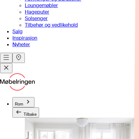
Loungemøbler
Hageputer
Solsenger
Tilbehør og vedlikehold
Salg
Inspirasjon
Nyheter
Rom
Tilbake