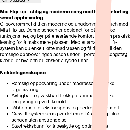
Om produktet
Mia Flip-up – stilig og moderne seng med høy komfort og
smart oppbevaring.
Gi soverommet ditt en moderne og ungdommelig touch med
Mia Flip-up. Denne sengen er designet for både stil og
funksjonalitet, og byr på enestående komfort samt en praktisk
løsning for å maksimere plassen. Med et smart gasslift-
system kan du enkelt løfte madrassen og få tilgang til den
romslige oppbevaringsplassen under – perfekt for sengetøy,
klær eller hva enn du ønsker å rydde unna.
Nøkkelegenskaper:
Romslig oppbevaring under madrassen for enkel
organisering.
Avtagbart og vaskbart trekk på rammen for enkel
rengjøring og vedlikehold.
Ribbebunn for ekstra spenst og bedre søvnkomfort.
Gasslift-system som gjør det enkelt å åpne og lukke
sengen uten anstrengelse.
Støvtrekksbunn for å beskytte og optimalisere