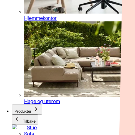
Hjemmekontor
Hage og uterom
Produkter
Tilbake
Stue
Sofa