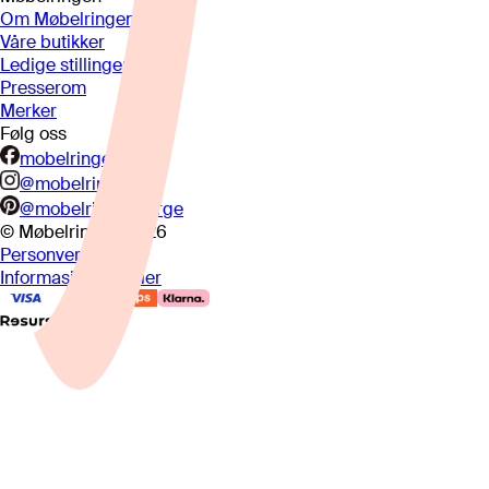
Om Møbelringen
Våre butikker
Ledige stillinger
Presserom
Merker
Følg oss
mobelringen.no
@mobelringen
@mobelringennorge
© Møbelringen
2026
Personvern
Informasjonskapsler