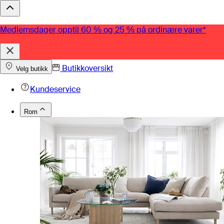
Medlemsdager opptil 60 % og 25 % på ordinære varer*
Butikkoversikt
Velg butikk
Kundeservice
Rom