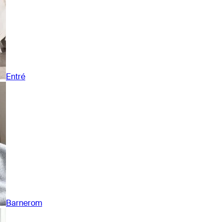
Entré
Barnerom