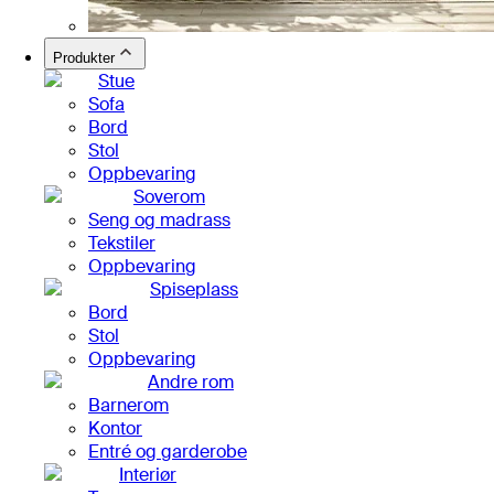
Produkter
Stue
Sofa
Bord
Stol
Oppbevaring
Soverom
Seng og madrass
Tekstiler
Oppbevaring
Spiseplass
Bord
Stol
Oppbevaring
Andre rom
Barnerom
Kontor
Entré og garderobe
Interiør