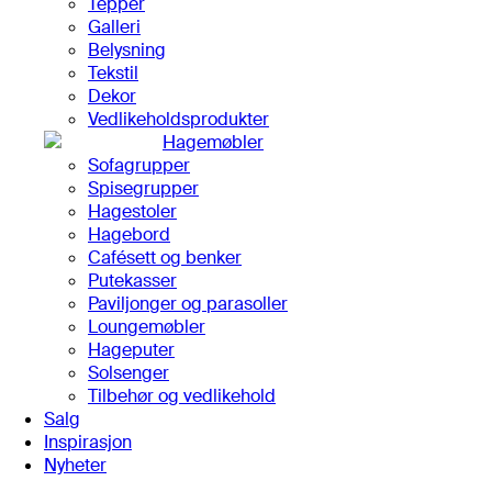
Tepper
Galleri
Belysning
Tekstil
Dekor
Vedlikeholdsprodukter
Hagemøbler
Sofagrupper
Spisegrupper
Hagestoler
Hagebord
Cafésett og benker
Putekasser
Paviljonger og parasoller
Loungemøbler
Hageputer
Solsenger
Tilbehør og vedlikehold
Salg
Inspirasjon
Nyheter