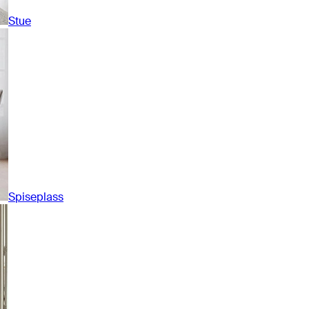
Stue
Spiseplass