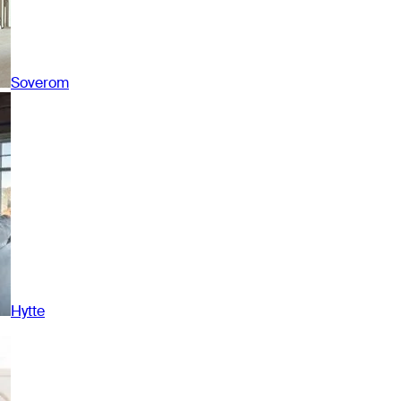
Soverom
Hytte