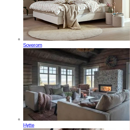
Soverom
Hytte