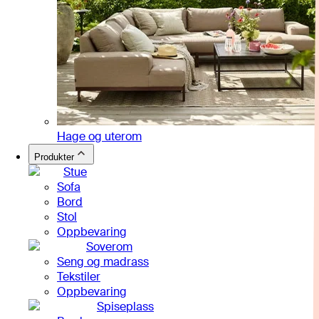
Hage og uterom
Produkter
Stue
Sofa
Bord
Stol
Oppbevaring
Soverom
Seng og madrass
Tekstiler
Oppbevaring
Spiseplass