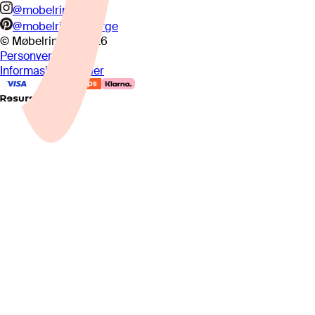
@mobelringen
@mobelringennorge
© Møbelringen
2026
Personvern
Informasjonskapsler