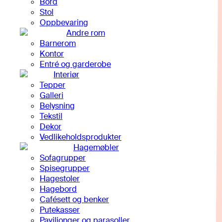
Bord
Stol
Oppbevaring
Andre rom
Barnerom
Kontor
Entré og garderobe
Interiør
Tepper
Galleri
Belysning
Tekstil
Dekor
Vedlikeholdsprodukter
Hagemøbler
Sofagrupper
Spisegrupper
Hagestoler
Hagebord
Cafésett og benker
Putekasser
Paviljonger og parasoller