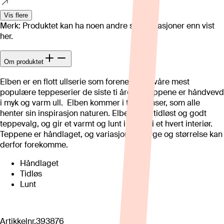
Vis flere
Merk: Produktet kan ha noen andre spesifikasjoner enn vist
her.
Om produktet
Elben er en flott ullserie som forener to av våre mest
populære teppeserier de siste ti årene. Teppene er håndvevd
i myk og varm ull. Elben kommer i tre nyanser, som alle
henter sin inspirasjon naturen. Elben er et tidløst og godt
teppevalg, og gir et varmt og lunt innslag i et hvert interiør.
Teppene er håndlaget, og variasjoner i farge og størrelse kan
derfor forekomme.
Håndlaget
Tidløs
Lunt
Artikkelnr.
393876