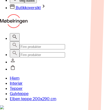
Velg butikk
Butikkoversikt
Hjem
Interiør
Tepper
Gulvteppe
Elben teppe 200x290 cm