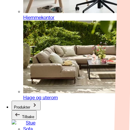
Hjemmekontor
Hage og uterom
Produkter
Tilbake
Stue
Sofa