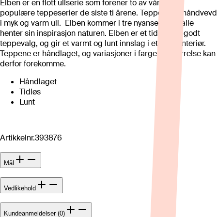
Elben er en flott ullserie som forener to av våre mest
populære teppeserier de siste ti årene. Teppene er håndvevd
i myk og varm ull. Elben kommer i tre nyanser, som alle
henter sin inspirasjon naturen. Elben er et tidløst og godt
teppevalg, og gir et varmt og lunt innslag i et hvert interiør.
Teppene er håndlaget, og variasjoner i farge og størrelse kan
derfor forekomme.
Håndlaget
Tidløs
Lunt
Artikkelnr.
393876
Mål
Vedlikehold
Kundeanmeldelser (0)