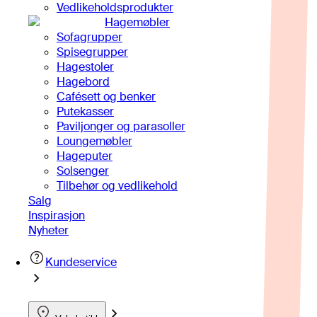
Vedlikeholdsprodukter
Hagemøbler
Sofagrupper
Spisegrupper
Hagestoler
Hagebord
Cafésett og benker
Putekasser
Paviljonger og parasoller
Loungemøbler
Hageputer
Solsenger
Tilbehør og vedlikehold
Salg
Inspirasjon
Nyheter
Kundeservice