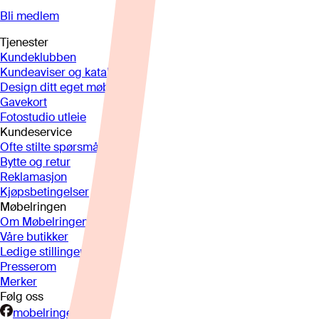
Bli medlem
Tjenester
Kundeklubben
Kundeaviser og kataloger
Design ditt eget møbel
Gavekort
Fotostudio utleie
Kundeservice
Ofte stilte spørsmål
Bytte og retur
Reklamasjon
Kjøpsbetingelser
Møbelringen
Om Møbelringen
Våre butikker
Ledige stillinger
Presserom
Merker
Følg oss
mobelringen.no