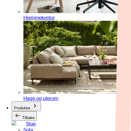
Hjemmekontor
Hage og uterom
Produkter
Tilbake
Stue
Sofa