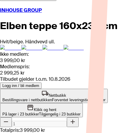
INHOUSE GROUP
Elben teppe 160x230 cm
Hvit/beige. Håndvevd ull.
Ikke medlem:
3 999,00 kr
Medlemspris:
2 999,25 kr
Tilbudet gjelder t.o.m.
10.8.2026
Logg inn / bli medlem
Nettbutikk
Bestillingsvare i nettbutikken
Forventet leveringstid: 6-8 uker
Klikk og hent
På lager i 23 butikker
Tilgjengelig i
23
butikker
Totalpris:
3 999,00 kr