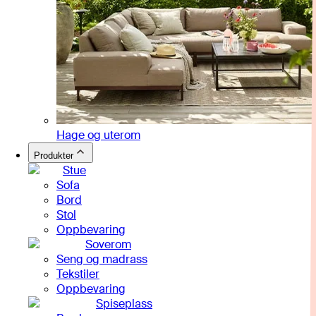
Hage og uterom
Produkter
Stue
Sofa
Bord
Stol
Oppbevaring
Soverom
Seng og madrass
Tekstiler
Oppbevaring
Spiseplass