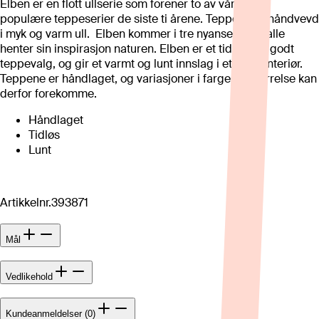
Elben er en flott ullserie som forener to av våre mest
populære teppeserier de siste ti årene. Teppene er håndvevd
i myk og varm ull. Elben kommer i tre nyanser, som alle
henter sin inspirasjon naturen. Elben er et tidløst og godt
teppevalg, og gir et varmt og lunt innslag i et hvert interiør.
Teppene er håndlaget, og variasjoner i farge og størrelse kan
derfor forekomme.
Håndlaget
Tidløs
Lunt
Artikkelnr.
393871
Mål
Vedlikehold
Kundeanmeldelser (0)