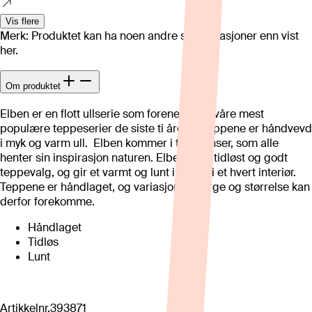
Vis flere
Merk: Produktet kan ha noen andre spesifikasjoner enn vist
her.
Om produktet
Elben er en flott ullserie som forener to av våre mest
populære teppeserier de siste ti årene. Teppene er håndvevd
i myk og varm ull. Elben kommer i tre nyanser, som alle
henter sin inspirasjon naturen. Elben er et tidløst og godt
teppevalg, og gir et varmt og lunt innslag i et hvert interiør.
Teppene er håndlaget, og variasjoner i farge og størrelse kan
derfor forekomme.
Håndlaget
Tidløs
Lunt
Artikkelnr.
393871