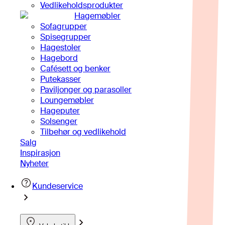
Vedlikeholdsprodukter
Hagemøbler
Sofagrupper
Spisegrupper
Hagestoler
Hagebord
Cafésett og benker
Putekasser
Paviljonger og parasoller
Loungemøbler
Hageputer
Solsenger
Tilbehør og vedlikehold
Salg
Inspirasjon
Nyheter
Kundeservice