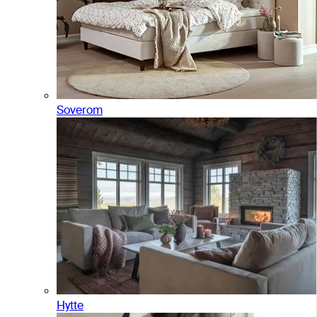
Soverom
Hytte