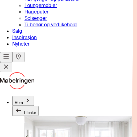
Loungemøbler
Hageputer
Solsenger
Tilbehør og vedlikehold
Salg
Inspirasjon
Nyheter
Rom
Tilbake