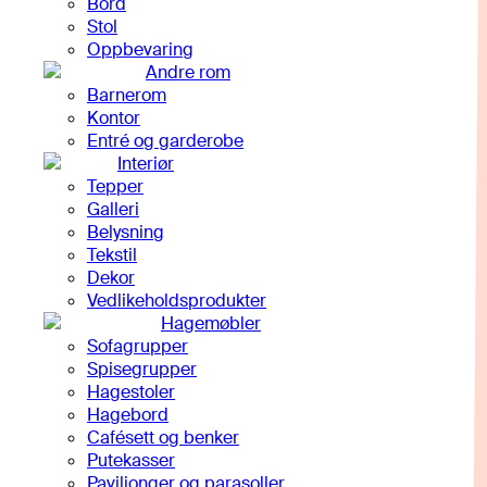
Bord
Stol
Oppbevaring
Andre rom
Barnerom
Kontor
Entré og garderobe
Interiør
Tepper
Galleri
Belysning
Tekstil
Dekor
Vedlikeholdsprodukter
Hagemøbler
Sofagrupper
Spisegrupper
Hagestoler
Hagebord
Cafésett og benker
Putekasser
Paviljonger og parasoller