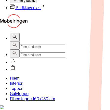
Velg butikk
Butikkoversikt
Hjem
Interiør
Tepper
Gulvteppe
Elben teppe 160x230 cm