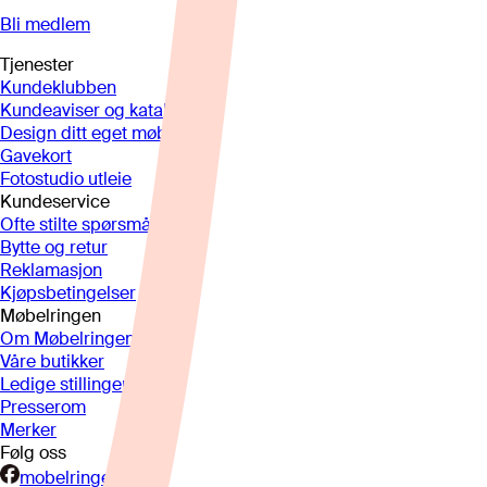
Bli medlem
Tjenester
Kundeklubben
Kundeaviser og kataloger
Design ditt eget møbel
Gavekort
Fotostudio utleie
Kundeservice
Ofte stilte spørsmål
Bytte og retur
Reklamasjon
Kjøpsbetingelser
Møbelringen
Om Møbelringen
Våre butikker
Ledige stillinger
Presserom
Merker
Følg oss
mobelringen.no